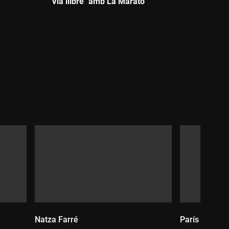
"Via llibre" amb La Marató
Durada:
Natza Farré
París Magn