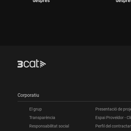
després"
despré
Durada:
Dur
Corporatiu
El grup
Presentació de proj
Transparència
Espai Proveïdor - Cl
Responsabilitat social
Perfil del contracta