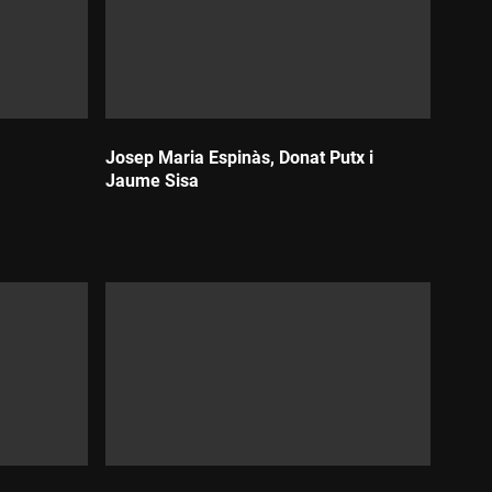
dels fotògrafs de l'agència Magnum amb el fotollibre
Josep Maria Espinàs, Donat Putx i
Jaume Sisa
Durada: