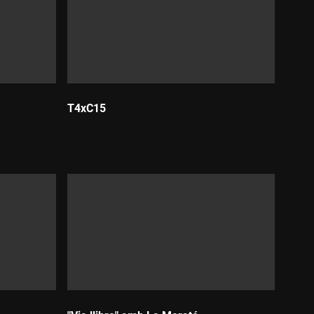
T4xC15
Durada: