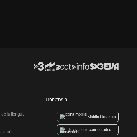
Durada:
Durada:
Troba'ns a
de la llengua
Mòbils i tauletes
Televisions connectades
l'aranès