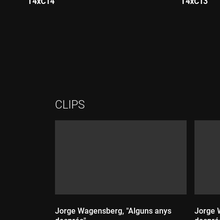
T4xC14
T4xC13
Durada:
Durada:
CLIPS
Jorge Wagensberg, "Alguns anys
Jorge 