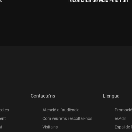
s"
recomanat de Max Feldman
ada:
Durada:
Contacta'ns
Llengua
ectes
Atenció a l'audiència
Promoció 
ient
Com veure'ns i escoltar-nos
ésAdir
nt
Visita'ns
Espai de 