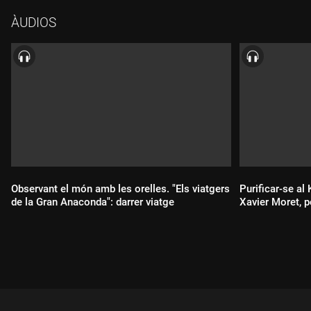
observacions i reflexions contingudes a "Desemboscant", i, per
ÀUDIOS
acabar, Sergi Monrabà ens aboca a una reflexió crítica sobre la
nostra manera de vida actual.
Observant el món amb les orelles. "Els viatgers
Purificar-se a
de la Gran Anaconda": darrer viatge
Xavier Moret, pe
Durada:
Durada: