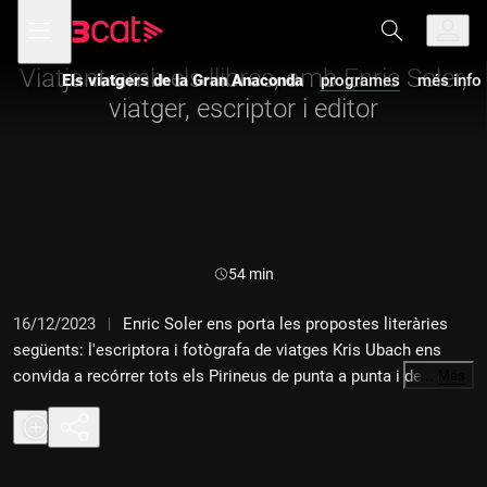
Anar
Anar
Obre
menú
Els viatgers de la Gran Anaconda
a
al
de
la
contingut
navegació
navegació
Viatjant amb els llibres, amb Enric Soler,
Els viatgers de la Gran Anaconda
programes
més info
principal
viatger, escriptor i editor
Durada:
54 min
16/12/2023
Enric Soler ens porta les propostes literàries
següents: l'escriptora i fotògrafa de viatges Kris Ubach ens
convida a recórrer tots els Pirineus de punta a punta i descobrir
…
Més
algunes de les seves històries més amagades; l'entomòleg
Xavier Sistach ens dissecciona la vida d'una altra gran viatgera
del segle XIX; Martí Boada, doctor en Ciències Ambientals, ens
fa una radiografia de l'estat de la natura a partir de les