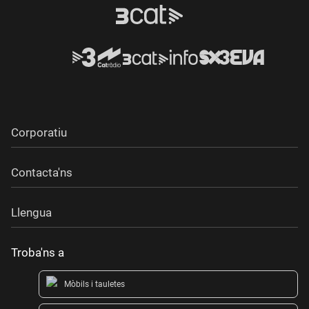
Corporatiu
Contacta'ns
Llengua
Troba'ns a
Mòbils i tauletes