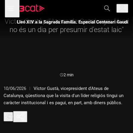
Anar
Anar
Obre
menú
a
al
de
la
contingut
navegació
navegació
Víctor Gustà, d'Ateus de Catalunya: "Avui
Lleó XIV a la Sagrada Família. Especial Centenari Gaudí
principal
no és un dia per presumir d'estat laic"
Durada:
2 min
10/06/2026
Víctor Gustà, vicepresident d'Ateus de
Catalunya, qüestiona que la visita d'un líder religiós tingui un
caràcter institucional i es pagui, en part, amb diners públics.