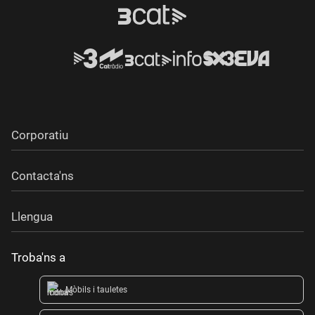
Corporatiu
Contacta'ns
Llengua
Troba'ns a
Mòbils i tauletes