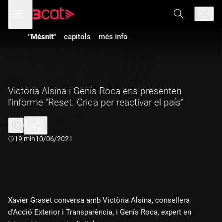
Anar
Anar
Obre
menú
a
al
de
la
contingut
navegació
navegació
"Mésnit"
capítols
més info
principal
Victòria Alsina i Genís Roca ens presenten
l'informe "Reset. Crida per reactivar el país"
Durada:
19 min
10/06/2021
Xavier Graset conversa amb Victòria Alsina, consellera
d'Acció Exterior i Transparència, i Genís Roca, expert en