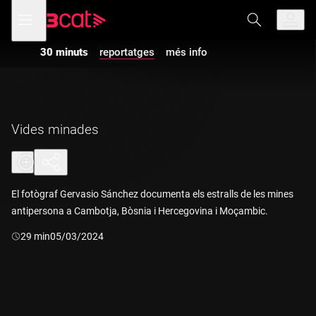
Anar
Anar
Obre
menú
a
al
de
la
contingut
navegació
navegació
30 minuts
reportatges
més info
principal
Vides minades
El fotògraf Gervasio Sánchez documenta els estralls de les mines
antipersona a Cambotja, Bòsnia i Hercegovina i Moçambic.
Durada:
29 min
05/03/2024