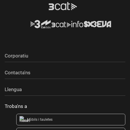
Corporatiu
Contacta'ns
Llengua
Troba'ns a
Mòbils i tauletes