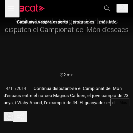
Anar
Anar
Obre
menú
Catalunya vespre esports
a
al
de
la
contingut
navegació
navegació
Vishy Anand i Magnus Carlsen es
Catalunya vespre esports
programes
més info
principal
disputen el Campionat del Món d'escacs
Durada:
2 min
14/11/2014
Continua disputant-se el Campionat del Món
d'escacs entre el noruec Magnus Carlsen, el jove campió de 23
anys, i Vishy Anand, l'excampió de 44. El guanyador es decidirà
…
Més
en 12 partides i s'endurà 600.000 euros. El Carlos Baraibar ens
ha preparat els perfils dels dos candidats.