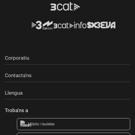
Corporatiu
Contacta'ns
Llengua
Troba'ns a
Mòbils i tauletes