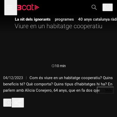
Anar
Anar
Obre
menú
a
al
de
la
contingut
navegació
navegació
La nit dels ignorants
programes
40 anys catalunya ràd
principal
Viure en un habitatge cooperatiu
Durada:
10 min
04/12/2023
Com és viure en un habitatge cooperatiu? Quins
beneficis té? Què comporta? Quins tipus d'habitatges hi ha? En
parlem amb Alicia Conejero, 64 anys, que en fa dos que va
…
Més
deixar el seu pis de Gràcia per anar a viure a La Balma, un
habitatge cooperatiu amb sessió d'ús que pertany a la
cooperativa d'habitatges no especulatius Sostre Cívic, i Josep
Maria Ricard, de 74 anys, i que vol seguir el mateix camí que