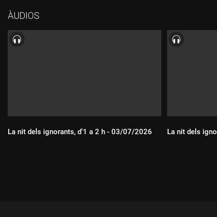
l'Alicia, però encara no viu a l'habitatge Walden XXI, un projecte
ÀUDIOS
de rehabilitació d'un antic hotel de Sant Feliu de Guíxols. Ell
n'és fundador, amb dues persones més, i també pertany a la
cooperativa Sostre Cívic.
La nit dels ignorants, d'1 a 2 h - 03/07/2026
La nit dels ign
Durada:
Durada: