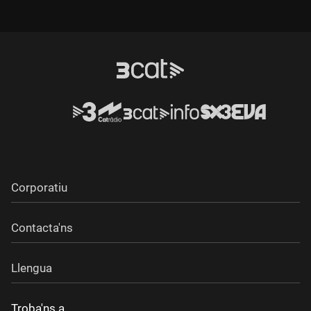
Corporatiu
Contacta'ns
Llengua
Troba'ns a