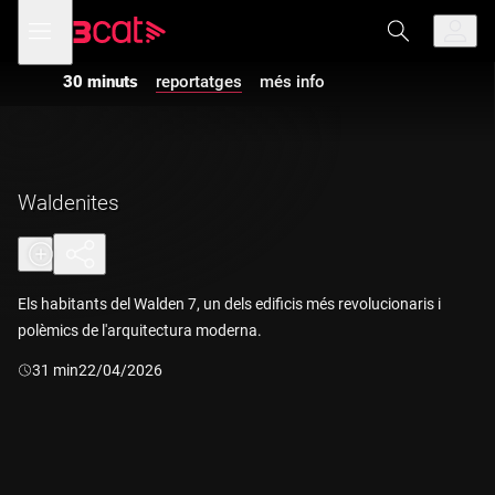
Anar
Anar
Obre
menú
a
al
de
la
contingut
navegació
navegació
30 minuts
reportatges
més info
principal
Waldenites
Els habitants del Walden 7, un dels edificis més revolucionaris i
polèmics de l'arquitectura moderna.
Durada:
31 min
22/04/2026