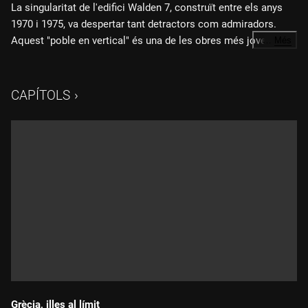
La singularitat de l'edifici Walden 7, construït entre els anys
1970 i 1975, va despertar tant detractors com admiradors.
Aquest "poble en vertical" és una de les obres més joves de
…
Més
l'arquitecte Ricardo Bofill, que no va poder assaborir l'èxit
Fitxa tècnica:
perquè la construcció tenia defectes. Malgrat totes les
dificultats, els habitants del Walden se senten orgullosos de
CAPÍTOLS
Direcció i guió: Carles Bosch
viure en un edifici revolucionari, on les classes socials estan
representades.
Imatge: Josep M. Domènech
Realització: Ricard Belis
Muntatge: Jordi Zorrilla
Grècia, illes al límit