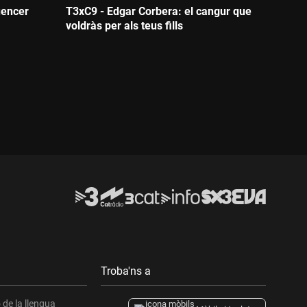
uencer
T3xC9 - Edgar Corbera: el cangur que
voldràs per als teus fills
Durada:
Troba'ns a
de la llengua