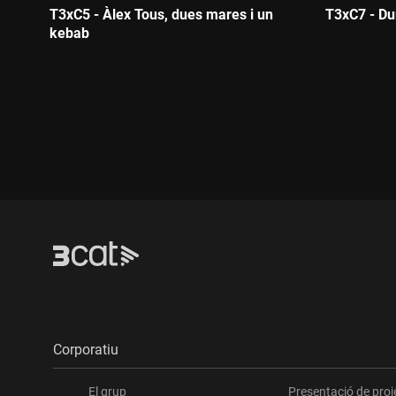
T3xC5 - Àlex Tous, dues mares i un
T3xC7 - Dum
kebab
Durada:
Durada:
Corporatiu
El grup
Presentació de proj