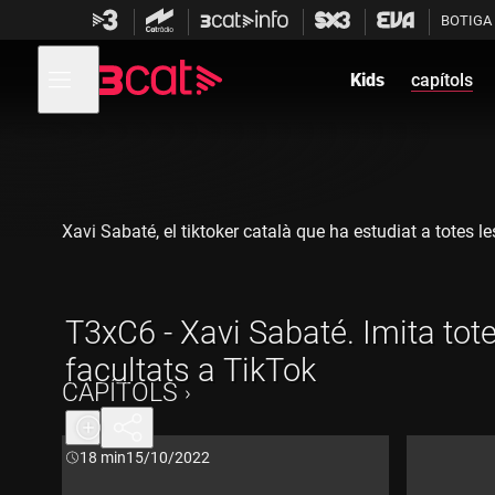
Anar
Anar
BOTIGA
a
al
la
contingut
Obre
navegació
menú
Kids
capítols
de
principal
navegació
Xavi Sabaté, el tiktoker català que ha estudiat a totes l
T3xC6 - Xavi Sabaté. Imita tote
facultats a TikTok
CAPÍTOLS
Durada:
18 min
15/10/2022