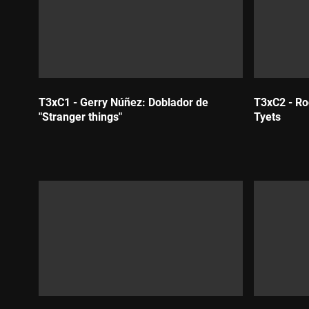
T3xC1 - Gerry Núñez: Doblador de
T3xC2 - Roo
"Stranger things"
Tyets
Durada:
Durada: