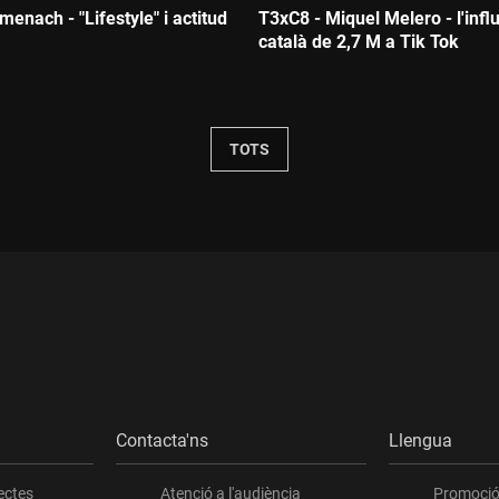
enach - "Lifestyle" i actitud
T3xC8 - Miquel Melero - l'infl
català de 2,7 M a Tik Tok
Durada:
TOTS
Contacta'ns
Llengua
ectes
Atenció a l'audiència
Promoció 