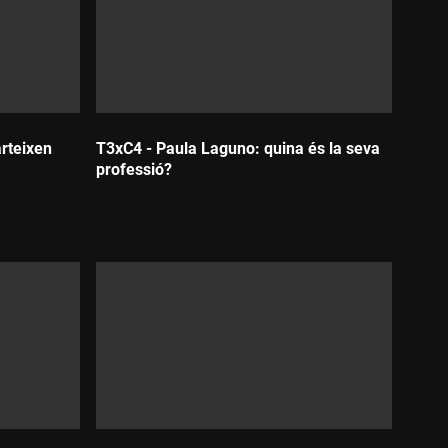
rteixen
T3xC4 - Paula Laguno: quina és la seva
professió?
Durada: