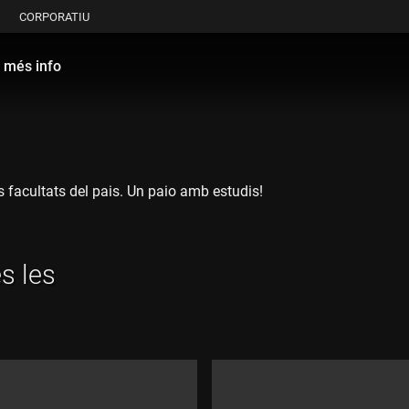
CORPORATIU
més info
es facultats del pais. Un paio amb estudis!
s les