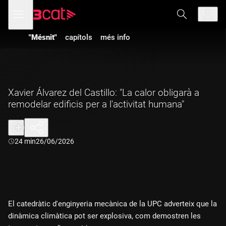
Anar
Anar
Obre
menú
a
al
de
la
contingut
navegació
navegació
"Mésnit"
capítols
més info
principal
Xavier Álvarez del Castillo: "La calor obligarà a
remodelar edificis per a l'activitat humana"
Durada:
24 min
26/06/2026
El catedràtic d'enginyeria mecànica de la UPC adverteix que la
dinàmica climàtica pot ser explosiva, com demostren les