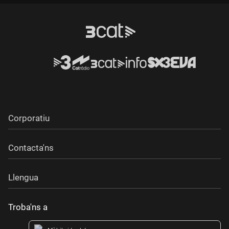
Durada:
Corporatiu
Contacta'ns
Llengua
Troba'ns a