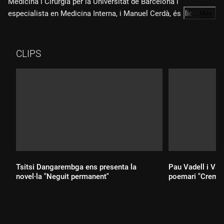
Medicina i Cirurgia per la Universitat de Barcelona i
especialista en Medicina Interna, i Manuel Cerdà, és llicenciat
…
Més
en Medicina i Cirurgia per la UB i membre de la Societat
Catalana de Medicina Intensiva i Crítica.
CLIPS
Tsitsi Dangarembga ens presenta la
Pau Vadell i Val
novel·la "Neguit permanent"
poemari "Cremen
Durada:
Durada: