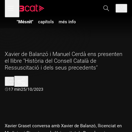
Anar
Anar
Obre
menú
a
al
de
la
contingut
navegació
navegació
"Mésnit"
capítols
més info
principal
Xavier de Balanzó i Manuel Cerdà ens presenten
el llibre "Història del Consell Català de
Ressuscitació i dels seus precedents"
Durada:
17 min
25/10/2023
Xavier Graset conversa amb Xavier de Balanzó, llicenciat en