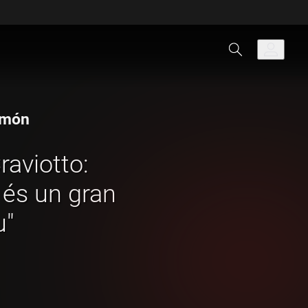
l món
raviotto:
 és un gran
u"