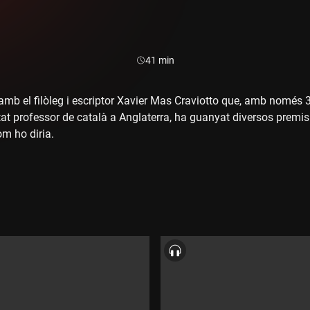
Durada:
41 min
mb el filòleg i escriptor Xavier Mas Craviotto que, amb només 3
stat professor de català a Anglaterra, ha guanyat diversos premis 
om ho diria.