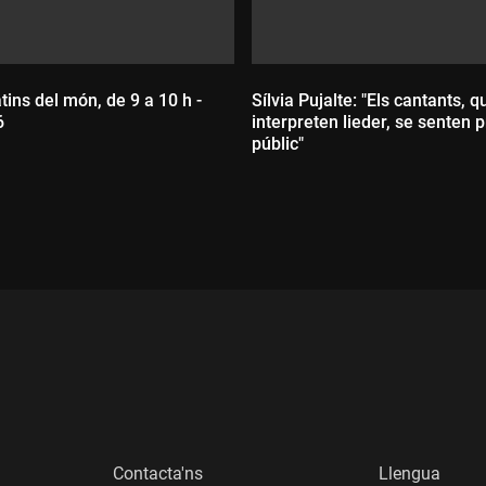
tins del món, de 9 a 10 h -
Sílvia Pujalte: "Els cantants, 
6
interpreten lieder, se senten p
públic"
:
Durada:
Contacta'ns
Llengua