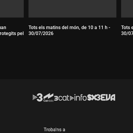
quan
Tots els matins del món, de 10 a 11 h -
Tots 
rotegits pel
30/07/2026
30/0
Durada:
D
Troba'ns a