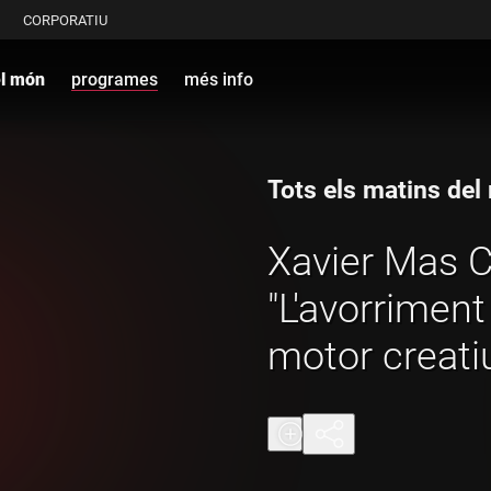
CORPORATIU
el món
programes
més info
Tots els matins de
Xavier Mas C
"L'avorriment
motor creati