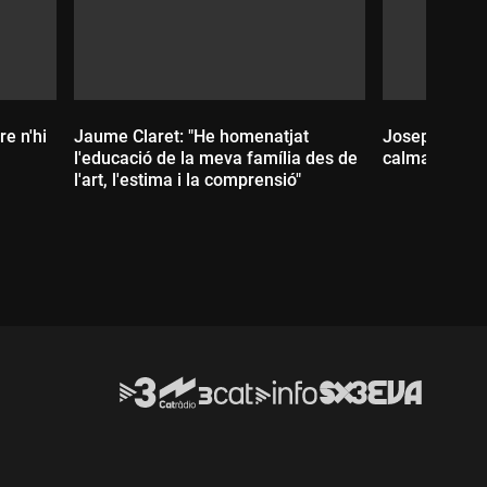
re n'hi
Jaume Claret: "He homenatjat
Josep Lluís 
l'educació de la meva família des de
calma tensa"
l'art, l'estima i la comprensió"
Durada:
Durada: