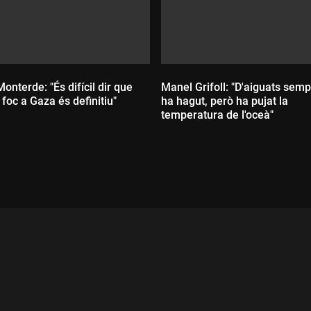
onterde: "És difícil dir que
Manel Grifoll: "D'aiguats semp
l foc a Gaza és definitiu"
ha hagut, però ha pujat la
temperatura de l'oceà"
ada:
Durada: