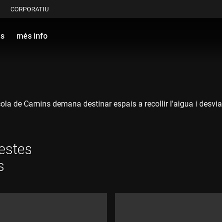
CORPORATIU
ls
més info
cola de Camins demana destinar espais a recollir l'aigua i desviar
estes
s