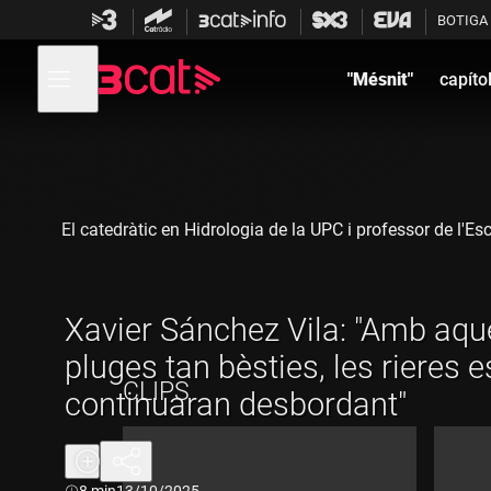
Anar
Anar
BOTIGA
a
al
la
contingut
Obre
navegació
menú
"Mésnit"
capíto
de
principal
navegació
El catedràtic en Hidrologia de la UPC i professor de l'Es
Xavier Sánchez Vila: "Amb aqu
pluges tan bèsties, les rieres e
CLIPS
continuaran desbordant"
Durada:
8 min
13/10/2025