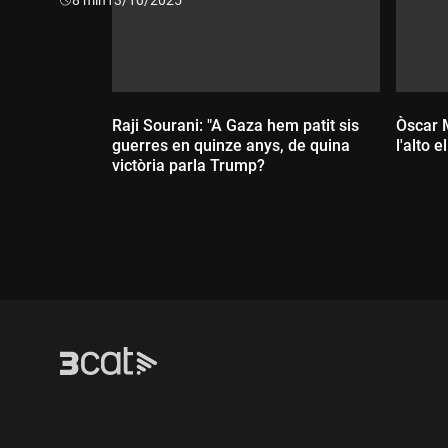
Raji Sourani: "A Gaza hem patit sis
Òscar M
guerres en quinze anys, de quina
l'alto e
victòria parla Trump?
Dur
Durada: