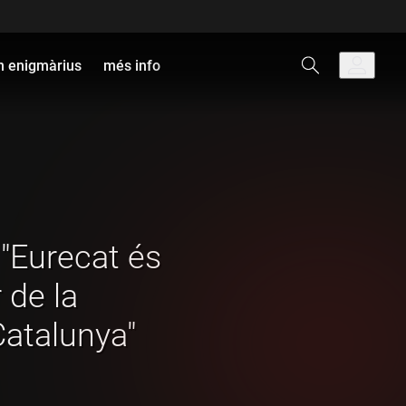
 enigmàrius
més info
 "Eurecat és
 de la
Catalunya"