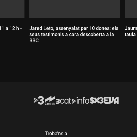
11 a 12 h -
Jared Leto, assenyalat per 10 dones: els
Jaume
seus testimonis a cara descoberta a la
taula
BBC
D
Durada:
Troba'ns a