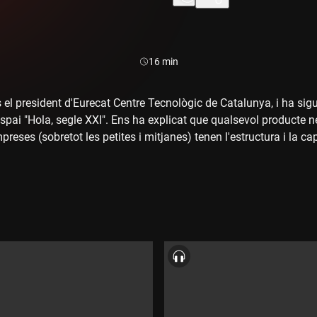
Durada:
16 min
 el president d'Eurecat Centre Tecnològic de Catalunya, i ha sigu
pai "Hola, segle XXI". Ens ha explicat que qualsevol producte ne
preses (sobretot les petites i mitjanes) tenen l'estructura i la c
dar-les a tirar endavant.