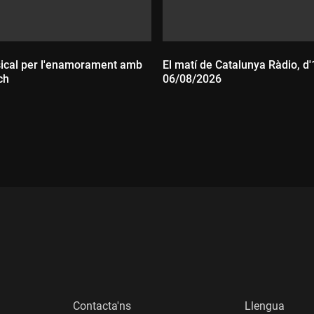
ical per l'enamorament amb
El matí de Catalunya Ràdio, d'
ch
06/08/2026
:
Durada:
Contacta'ns
Llengua