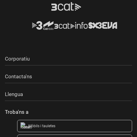
Corporatiu
Contacta'ns
Llengua
Troba'ns a
Mòbils i tauletes