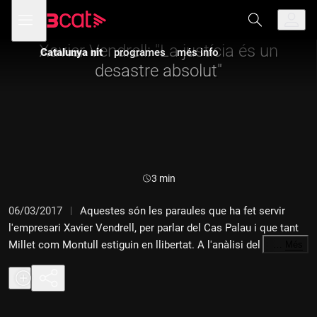
Anar
Anar
Obre
menú
a
al
de
la
contingut
navegació
navegació
Xavier Vendrell: "La justícia és un
Catalunya nit
programes
més info
principal
desastre absolut"
Durada:
3 min
06/03/2017
Aquestes són les paraules que ha fet servir
l'empresari Xavier Vendrell, per parlar del Cas Palau i que tant
Millet com Montull estiguin en llibertat. A l'anàlisi del
…
Més
"Catalunya vespre", ha coincidit amb Toni Aira, Afra Blanco i
Miquel Porta Perales.