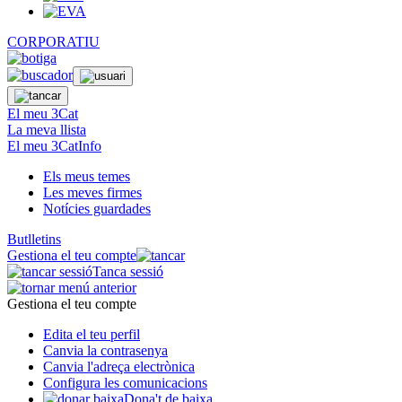
CORPORATIU
El meu 3Cat
La meva llista
El meu 3CatInfo
Els meus temes
Les meves firmes
Notícies guardades
Butlletins
Gestiona el teu compte
Tanca sessió
Gestiona el teu compte
Edita el teu perfil
Canvia la contrasenya
Canvia l'adreça electrònica
Configura les comunicacions
Dona't de baixa