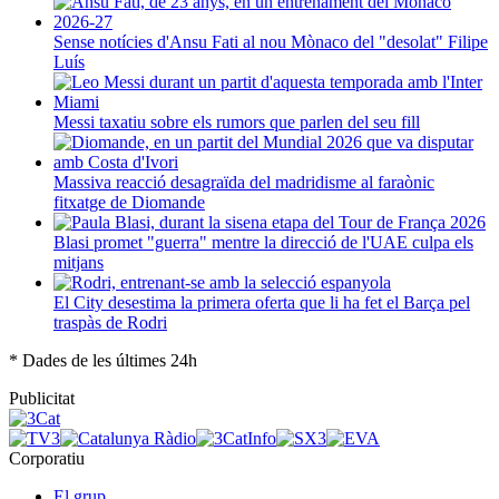
Sense notícies d'Ansu Fati al nou Mònaco del "desolat" Filipe
Luís
Messi taxatiu sobre els rumors que parlen del seu fill
Massiva reacció desagraïda del madridisme al faraònic
fitxatge de Diomande
Blasi promet "guerra" mentre la direcció de l'UAE culpa els
mitjans
El City desestima la primera oferta que li ha fet el Barça pel
traspàs de Rodri
* Dades de les últimes 24h
Publicitat
Corporatiu
El grup