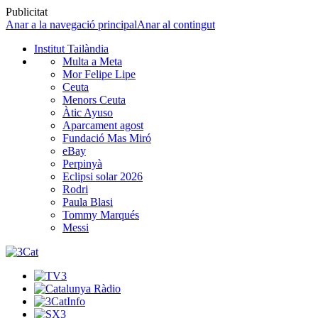
Publicitat
Anar a la navegació principal
Anar al contingut
Institut Tailàndia
Multa a Meta
Mor Felipe Lipe
Ceuta
Menors Ceuta
Àtic Ayuso
Aparcament agost
Fundació Mas Miró
eBay
Perpinyà
Eclipsi solar 2026
Rodri
Paula Blasi
Tommy Marqués
Messi