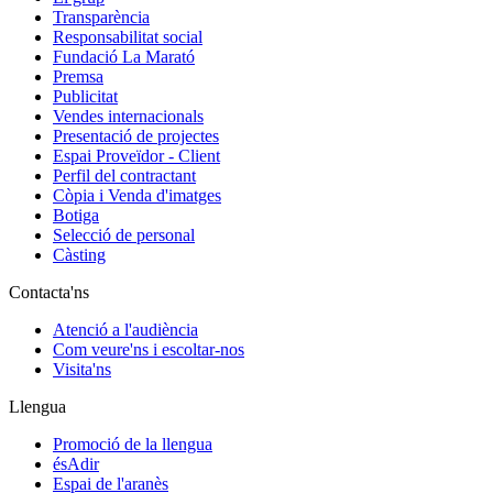
Transparència
Responsabilitat social
Fundació La Marató
Premsa
Publicitat
Vendes internacionals
Presentació de projectes
Espai Proveïdor - Client
Perfil del contractant
Còpia i Venda d'imatges
Botiga
Selecció de personal
Càsting
Contacta'ns
Atenció a l'audiència
Com veure'ns i escoltar-nos
Visita'ns
Llengua
Promoció de la llengua
ésAdir
Espai de l'aranès