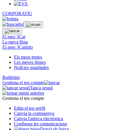
CORPORATIU
El meu 3Cat
La meva llista
El meu 3CatInfo
Els meus temes
Les meves firmes
Notícies guardades
Butlletins
Gestiona el teu compte
Tanca sessió
Gestiona el teu compte
Edita el teu perfil
Canvia la contrasenya
Canvia l'adreça electrònica
Configura les comunicacions
Dona't de baixa