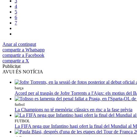
3
4
5
6
7
Anar al contingut
compartir a Whatsapp
compartir a Facebook
compartir a X
Publicitat
AVUI ÉS NOTÍCIA
barça
Acord per al traspàs de Jofre Torrents a l'Ajax: els motius del B
futbol
La Champions no té memòria: clàssics en risc a la fase prèvia
FUTBOL
La FIFA nega que Infantino hagi ofert la final del Mundial al 