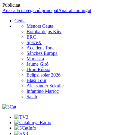
Publicitat
Anar a la navegació principal
Anar al contingut
Ceuta
Menors Ceuta
Bombardejos Kíiv
ERC
SpaceX
Accident Tona
Sánchez Europa
Marlaska
Jaume Giró
Dron Rússia
Eclipsi solar 2026
Blasi Tour
Aleksander Sekulic
Infantino Marroc
Salah