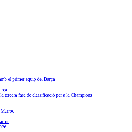
arça
Marroc