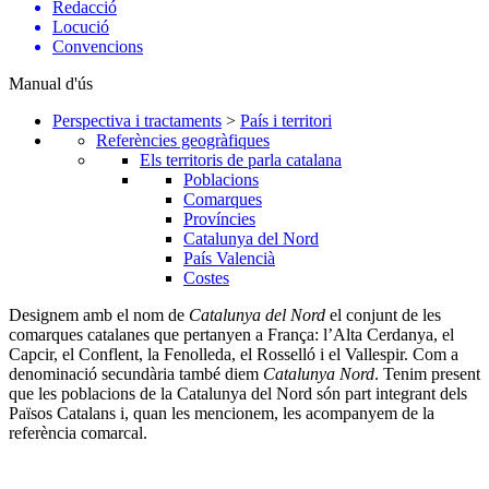
Redacció
Locució
Convencions
Manual d'ús
Perspectiva i tractaments
>
País i territori
Referències geogràfiques
Els territoris de parla catalana
Poblacions
Comarques
Províncies
Catalunya del Nord
País Valencià
Costes
Designem amb el nom de
Catalunya del Nord
el conjunt de les
comarques catalanes que pertanyen a França: l’Alta Cerdanya, el
Capcir, el Conflent, la Fenolleda, el Rosselló i el Vallespir. Com a
denominació secundària també diem
Catalunya Nord
. Tenim present
que les poblacions de la Catalunya del Nord són part integrant dels
Països Catalans i, quan les mencionem, les acompanyem de la
referència comarcal.