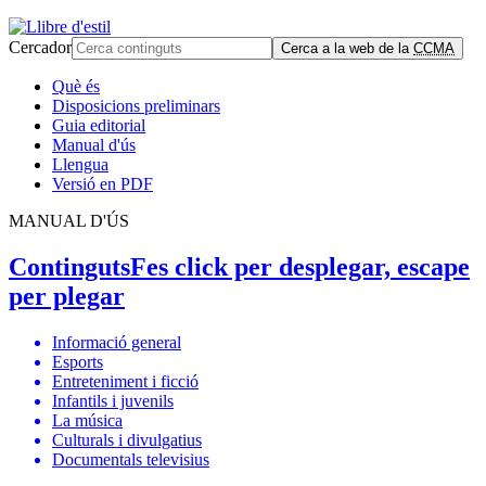
Cercador
Cerca a la web de la
CCMA
Què és
Disposicions preliminars
Guia editorial
Manual d'ús
Llengua
Versió en PDF
MANUAL D'ÚS
Continguts
Fes click per desplegar, escape
per plegar
Informació general
Esports
Entreteniment i ficció
Infantils i juvenils
La música
Culturals i divulgatius
Documentals televisius