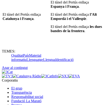
El túnel del Pertús enllaça
Espanya i França
.
El túnel del Pertús enllaça
El túnel del Pertús enllaça
l’Alt
Catalunya i França
.
Empordà i el Vallespir
.
El túnel del Pertús enllaça
les dues
bandes de la frontera
.
TEMES:
Qualitat
País
Material
informatiu
Llenguatge
Llengua
Identificació
Anar al contingut
Corporatiu
El grup
Transparència
Responsabilitat social
Fundació La Marató