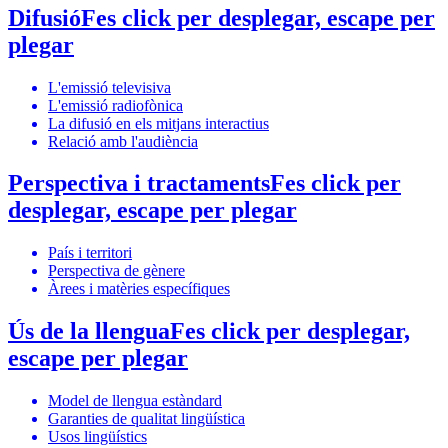
Difusió
Fes click per desplegar, escape per
plegar
L'emissió televisiva
L'emissió radiofònica
La difusió en els mitjans interactius
Relació amb l'audiència
Perspectiva i tractaments
Fes click per
desplegar, escape per plegar
País i territori
Perspectiva de gènere
Àrees i matèries específiques
Ús de la llengua
Fes click per desplegar,
escape per plegar
Model de llengua estàndard
Garanties de qualitat lingüística
Usos lingüístics