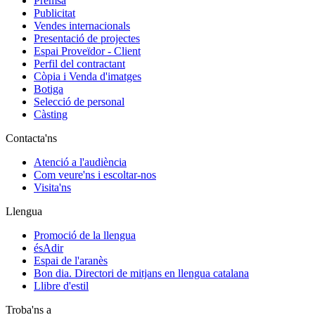
Premsa
Publicitat
Vendes internacionals
Presentació de projectes
Espai Proveïdor - Client
Perfil del contractant
Còpia i Venda d'imatges
Botiga
Selecció de personal
Càsting
Contacta'ns
Atenció a l'audiència
Com veure'ns i escoltar-nos
Visita'ns
Llengua
Promoció de la llengua
ésAdir
Espai de l'aranès
Bon dia. Directori de mitjans en llengua catalana
Llibre d'estil
Troba'ns a