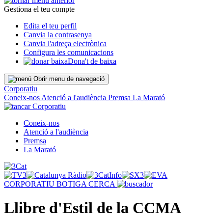
Gestiona el teu compte
Edita el teu perfil
Canvia la contrasenya
Canvia l'adreça electrònica
Configura les comunicacions
Dona't de baixa
Obrir menu de navegació
Corporatiu
Coneix-nos
Atenció a l'audiència
Premsa
La Marató
Corporatiu
Coneix-nos
Atenció a l'audiència
Premsa
La Marató
CORPORATIU
BOTIGA
CERCA
Llibre d'Estil de la CCMA