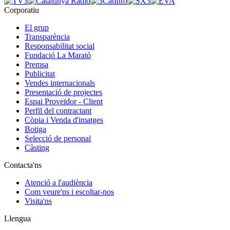
Corporatiu
El grup
Transparència
Responsabilitat social
Fundació La Marató
Premsa
Publicitat
Vendes internacionals
Presentació de projectes
Espai Proveïdor - Client
Perfil del contractant
Còpia i Venda d'imatges
Botiga
Selecció de personal
Càsting
Contacta'ns
Atenció a l'audiència
Com veure'ns i escoltar-nos
Visita'ns
Llengua