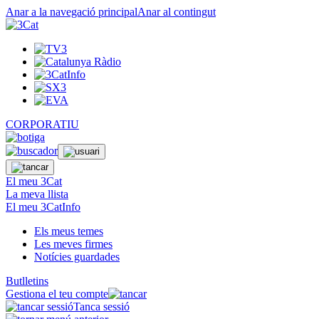
Anar a la navegació principal
Anar al contingut
CORPORATIU
El meu 3Cat
La meva llista
El meu 3CatInfo
Els meus temes
Les meves firmes
Notícies guardades
Butlletins
Gestiona el teu compte
Tanca sessió