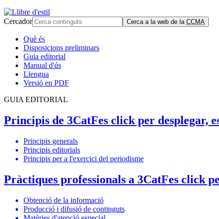
Cercador
Cerca a la web de la
CCMA
Què és
Disposicions preliminars
Guia editorial
Manual d'ús
Llengua
Versió en PDF
GUIA EDITORIAL
Principis de 3Cat
Fes click per desplegar, 
Principis generals
Principis editorials
Principis per a l'exercici del periodisme
Pràctiques professionals a 3Cat
Fes click p
Obtenció de la informació
Producció i difusió de continguts
Matèries d'atenció especial