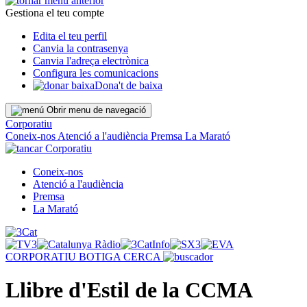
Gestiona el teu compte
Edita el teu perfil
Canvia la contrasenya
Canvia l'adreça electrònica
Configura les comunicacions
Dona't de baixa
Obrir menu de navegació
Corporatiu
Coneix-nos
Atenció a l'audiència
Premsa
La Marató
Corporatiu
Coneix-nos
Atenció a l'audiència
Premsa
La Marató
CORPORATIU
BOTIGA
CERCA
Llibre d'Estil de la CCMA