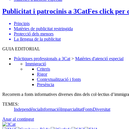
Publicitat i patrocinis a 3Cat
Fes click per 
Principis
Matèries de publicitat restringida
Protecció dels menors
La llengua de la publicitat
GUIA EDITORIAL
Pràctiques professionals a 3Cat
>
Matèries d'atenció especial
Immigració
Criteris
Rigor
Contextualització i fonts
Presència
Recorrem a fonts informatives diverses dins dels col·lectius d’immigrants
TEMES:
Independéncia
Informació
Imparcialitat
Fonts
Diversitat
Anar al contingut