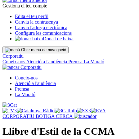
Gestiona el teu compte
Edita el teu perfil
Canvia la contrasenya
Canvia l'adreça electrònica
Configura les comunicacions
Dona't de baixa
Obrir menu de navegació
Corporatiu
Coneix-nos
Atenció a l'audiència
Premsa
La Marató
Corporatiu
Coneix-nos
Atenció a l'audiència
Premsa
La Marató
CORPORATIU
BOTIGA
CERCA
Llibre d'Estil de la CCMA