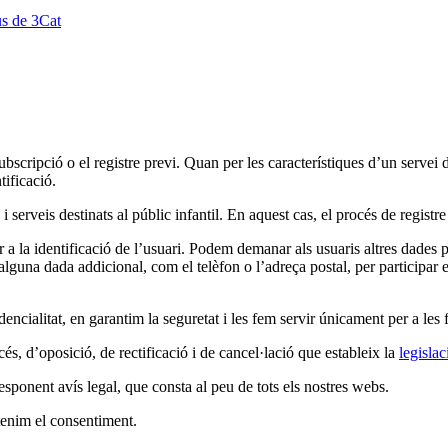
us de 3Cat
subscripció o el registre previ. Quan per les característiques d’un servei 
tificació.
serveis destinats al públic infantil. En aquest cas, el procés de registre 
 la identificació de l’usuari. Podem demanar als usuaris altres dades pe
 alguna dada addicional, com el telèfon o l’adreça postal, per particip
cialitat, en garantim la seguretat i les fem servir únicament per a les fi
cés, d’oposició, de rectificació i de cancel·lació que estableix la
legislac
esponent avís legal, que consta al peu de tots els nostres webs.
 tenim el consentiment.