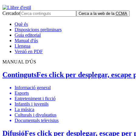
Cercador
Cerca a la web de la
CCMA
Què és
Disposicions preliminars
Guia editorial
Manual d'ús
Llengua
Versió en PDF
MANUAL D'ÚS
Continguts
Fes click per desplegar, escape 
Informació general
Esports
Entreteniment i ficció
Infantils i juvenils
La música
Culturals i divulgatius
Documentals televisius
Difusió
Fes click per desplegar, escape per 