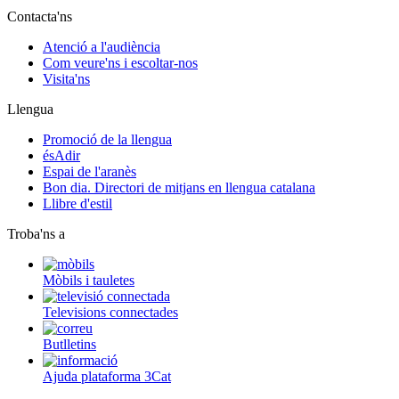
Contacta'ns
Atenció a l'audiència
Com veure'ns i escoltar-nos
Visita'ns
Llengua
Promoció de la llengua
ésAdir
Espai de l'aranès
Bon dia. Directori de mitjans en llengua catalana
Llibre d'estil
Troba'ns a
Mòbils i tauletes
Televisions connectades
Butlletins
Ajuda plataforma 3Cat