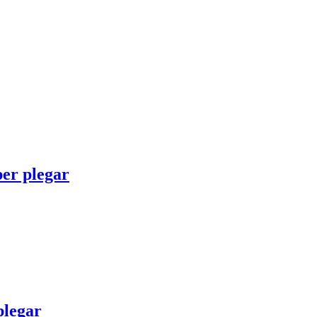
per plegar
plegar