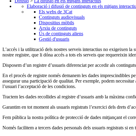
Difusió
>
La difusió en els mitjans interactius
Elaboració i difusió de continguts en els mitjans interacti
Els webs de 3Cat
Continguts audiovisuals
Dispositius mòbils
Arxiu de continguts
Ús de continguts aliens
Gestió d'usuaris
L’accés i la utilització dels nostres serveis interactius no exigeixen la 
nostre registre, que li dóna accés a tots els serveis que requereixin iden
Disposem d’un registre d’usuaris diferenciat per accedir als continguts i 
En el procés de registre només demanem les dades imprescindibles per a
assegurar una participació de qualitat. Per exemple, podem necessitar
l’usuari l’acceptació de les condicions.
Tractem les dades recollides al registre d’usuaris amb la màxima confiden
Garantim en tot moment als usuaris registrats l’exercici dels drets d’ac
Fem pública la nostra política de protecció de dades mitjançant el corr
Només facilitem a tercers dades personals dels usuaris registrats si en