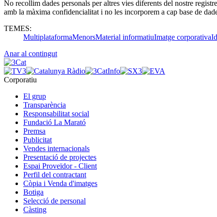
No recollim dades personals per altres vies diferents del nostre registr
amb la màxima confidencialitat i no les incorporem a cap base de dad
TEMES:
Multiplataforma
Menors
Material informatiu
Imatge corporativa
Id
Anar al contingut
Corporatiu
El grup
Transparència
Responsabilitat social
Fundació La Marató
Premsa
Publicitat
Vendes internacionals
Presentació de projectes
Espai Proveïdor - Client
Perfil del contractant
Còpia i Venda d'imatges
Botiga
Selecció de personal
Càsting