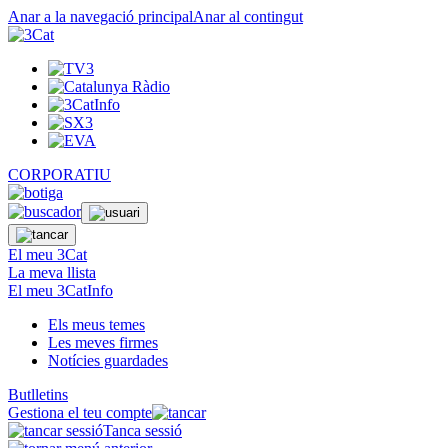
Anar a la navegació principal
Anar al contingut
CORPORATIU
El meu 3Cat
La meva llista
El meu 3CatInfo
Els meus temes
Les meves firmes
Notícies guardades
Butlletins
Gestiona el teu compte
Tanca sessió