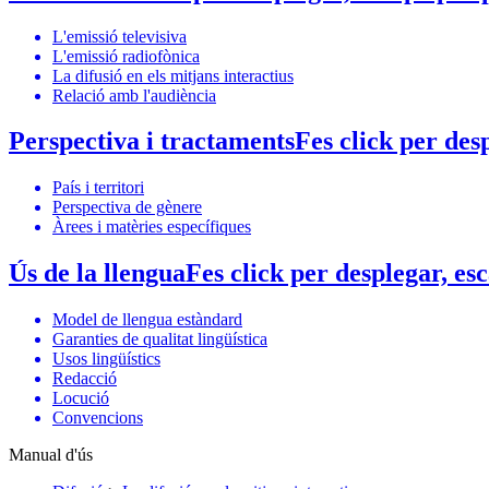
L'emissió televisiva
L'emissió radiofònica
La difusió en els mitjans interactius
Relació amb l'audiència
Perspectiva i tractaments
Fes click per des
País i territori
Perspectiva de gènere
Àrees i matèries específiques
Ús de la llengua
Fes click per desplegar, es
Model de llengua estàndard
Garanties de qualitat lingüística
Usos lingüístics
Redacció
Locució
Convencions
Manual d'ús