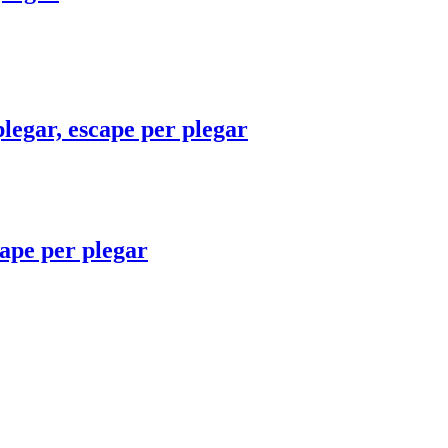
plegar, escape per plegar
cape per plegar