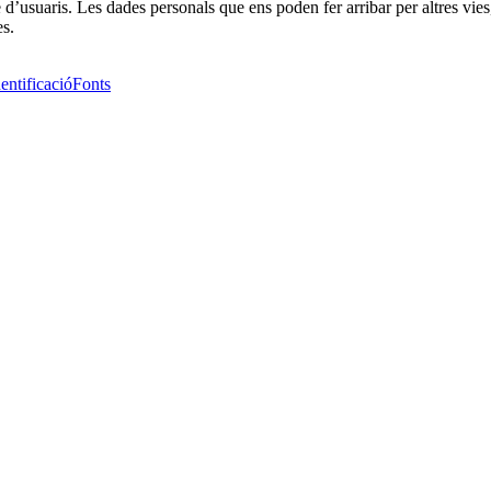
e d’usuaris. Les dades personals que ens poden fer arribar per altres vie
es.
entificació
Fonts