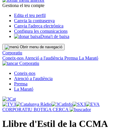
Gestiona el teu compte
Edita el teu perfil
Canvia la contrasenya
Canvia l'adreça electrònica
Configura les comunicacions
Dona't de baixa
Obrir menu de navegació
Corporatiu
Coneix-nos
Atenció a l'audiència
Premsa
La Marató
Corporatiu
Coneix-nos
Atenció a l'audiència
Premsa
La Marató
CORPORATIU
BOTIGA
CERCA
Llibre d'Estil de la CCMA