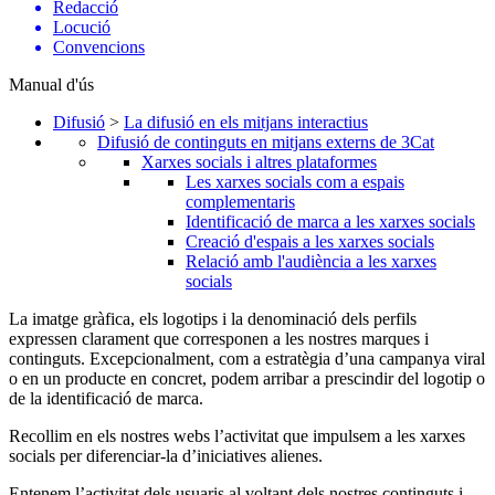
Redacció
Locució
Convencions
Manual d'ús
Difusió
>
La difusió en els mitjans interactius
Difusió de continguts en mitjans externs de 3Cat
Xarxes socials i altres plataformes
Les xarxes socials com a espais
complementaris
Identificació de marca a les xarxes socials
Creació d'espais a les xarxes socials
Relació amb l'audiència a les xarxes
socials
La imatge gràfica, els logotips i la denominació dels perfils
expressen clarament que corresponen a les nostres marques i
continguts. Excepcionalment, com a estratègia d’una campanya viral
o en un producte en concret, podem arribar a prescindir del logotip o
de la identificació de marca.
Recollim en els nostres webs l’activitat que impulsem a les xarxes
socials per diferenciar-la d’iniciatives alienes.
Entenem l’activitat dels usuaris al voltant dels nostres continguts i