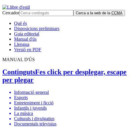
Cercador
Cerca a la web de la
CCMA
Què és
Disposicions preliminars
Guia editorial
Manual d'ús
Llengua
Versió en PDF
MANUAL D'ÚS
Continguts
Fes click per desplegar, escape
per plegar
Informació general
Esports
Entreteniment i ficció
Infantils i juvenils
La música
Culturals i divulgatius
Documentals televisius