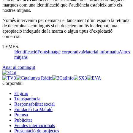
marques com una identificació que l’audiència estableix amb els
nostres mitjans.
Només intervenim per demanar el tancament d’un espai o la retirada
de determinats continguts si en detectem un ús inadequat, una
apropiació indeguda de la marca o algun tipus d’explotació
comercial.
TEMES:
Identificació
Fonts
Imatge corporativa
Material informatiu
Altres
mitjans
Anar al contingut
Corporatiu
El grup
Transparència
Responsabilitat social
Fundació La Marató
Premsa
Publicitat
Vendes internacionals
Presentació de projectes