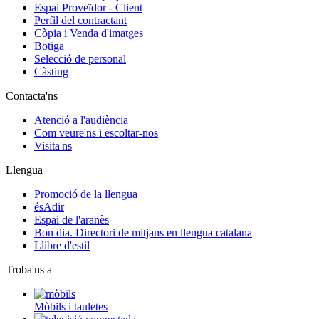
Espai Proveïdor - Client
Perfil del contractant
Còpia i Venda d'imatges
Botiga
Selecció de personal
Càsting
Contacta'ns
Atenció a l'audiència
Com veure'ns i escoltar-nos
Visita'ns
Llengua
Promoció de la llengua
ésAdir
Espai de l'aranès
Bon dia. Directori de mitjans en llengua catalana
Llibre d'estil
Troba'ns a
Mòbils i tauletes