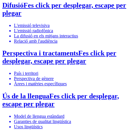
Difusió
Fes click per desplegar, escape per
plegar
L'emissió televisiva
L'emissió radiofònica
La difusió en els mitjans interactius
Relació amb l'audiència
Perspectiva i tractaments
Fes click per
desplegar, escape per plegar
País i territori
Perspectiva de gènere
Àrees i matèries específiques
Ús de la llengua
Fes click per desplegar,
escape per plegar
Model de llengua estàndard
Garanties de qualitat lingüística
Usos lingüístics