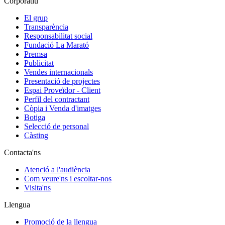
Corporatiu
El grup
Transparència
Responsabilitat social
Fundació La Marató
Premsa
Publicitat
Vendes internacionals
Presentació de projectes
Espai Proveïdor - Client
Perfil del contractant
Còpia i Venda d'imatges
Botiga
Selecció de personal
Càsting
Contacta'ns
Atenció a l'audiència
Com veure'ns i escoltar-nos
Visita'ns
Llengua
Promoció de la llengua