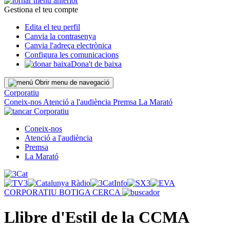
Gestiona el teu compte
Edita el teu perfil
Canvia la contrasenya
Canvia l'adreça electrònica
Configura les comunicacions
Dona't de baixa
Obrir menu de navegació
Corporatiu
Coneix-nos
Atenció a l'audiència
Premsa
La Marató
Corporatiu
Coneix-nos
Atenció a l'audiència
Premsa
La Marató
CORPORATIU
BOTIGA
CERCA
Llibre d'Estil de la CCMA