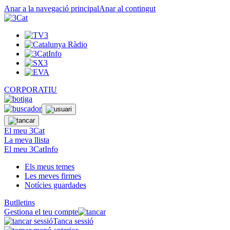
Anar a la navegació principal
Anar al contingut
CORPORATIU
El meu 3Cat
La meva llista
El meu 3CatInfo
Els meus temes
Les meves firmes
Notícies guardades
Butlletins
Gestiona el teu compte
Tanca sessió