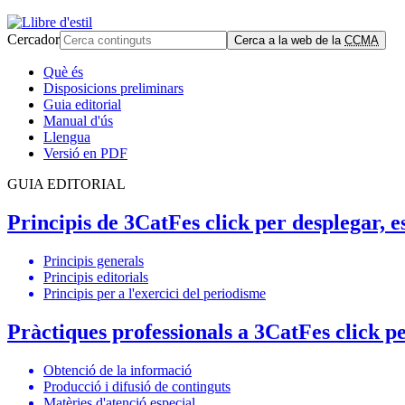
Cercador
Cerca a la web de la
CCMA
Què és
Disposicions preliminars
Guia editorial
Manual d'ús
Llengua
Versió en PDF
GUIA EDITORIAL
Principis de 3Cat
Fes click per desplegar, 
Principis generals
Principis editorials
Principis per a l'exercici del periodisme
Pràctiques professionals a 3Cat
Fes click p
Obtenció de la informació
Producció i difusió de continguts
Matèries d'atenció especial