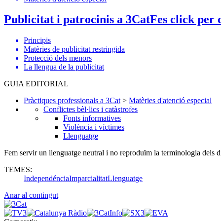
Publicitat i patrocinis a 3Cat
Fes click per 
Principis
Matèries de publicitat restringida
Protecció dels menors
La llengua de la publicitat
GUIA EDITORIAL
Pràctiques professionals a 3Cat
>
Matèries d'atenció especial
Conflictes bèl·lics i catàstrofes
Fonts informatives
Violència i víctimes
Llenguatge
Fem servir un llenguatge neutral i no reproduïm la terminologia dels di
TEMES:
Independéncia
Imparcialitat
Llenguatge
Anar al contingut