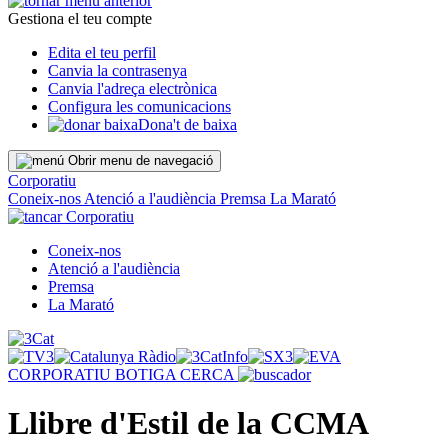
Gestiona el teu compte
Edita el teu perfil
Canvia la contrasenya
Canvia l'adreça electrònica
Configura les comunicacions
Dona't de baixa
Obrir menu de navegació
Corporatiu
Coneix-nos
Atenció a l'audiència
Premsa
La Marató
Corporatiu
Coneix-nos
Atenció a l'audiència
Premsa
La Marató
CORPORATIU
BOTIGA
CERCA
Llibre d'Estil de la CCMA