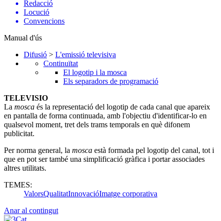
Redacció
Locució
Convencions
Manual d'ús
Difusió
>
L'emissió televisiva
Continuïtat
El logotip i la mosca
Els separadors de programació
TELEVISIO
La
mosca
és la representació del logotip de cada canal que apareix
en pantalla de forma continuada, amb l'objectiu d'identificar-lo en
qualsevol moment, tret dels trams temporals en què difonem
publicitat.
Per norma general, la
mosca
està formada pel logotip del canal, tot i
que en pot ser també una simplificació gràfica i portar associades
altres utilitats.
TEMES:
Valors
Qualitat
Innovació
Imatge corporativa
Anar al contingut