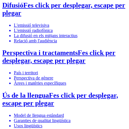
Difusió
Fes click per desplegar, escape per
plegar
L'emissió televisiva
L'emissió radiofònica
La difusió en els mitjans interactius
Relació amb l'audiència
Perspectiva i tractaments
Fes click per
desplegar, escape per plegar
País i territori
Perspectiva de gènere
Àrees i matèries específiques
Ús de la llengua
Fes click per desplegar,
escape per plegar
Model de llengua estàndard
Garanties de qualitat lingüística
Usos lingüístics