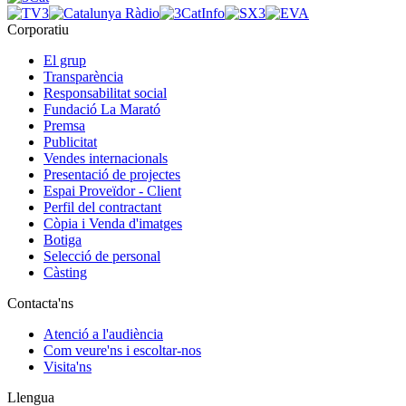
Corporatiu
El grup
Transparència
Responsabilitat social
Fundació La Marató
Premsa
Publicitat
Vendes internacionals
Presentació de projectes
Espai Proveïdor - Client
Perfil del contractant
Còpia i Venda d'imatges
Botiga
Selecció de personal
Càsting
Contacta'ns
Atenció a l'audiència
Com veure'ns i escoltar-nos
Visita'ns
Llengua