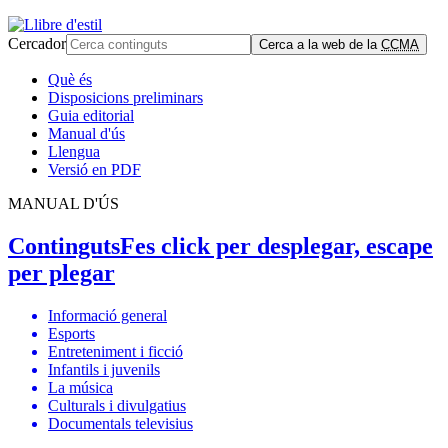
Cercador
Cerca a la web de la
CCMA
Què és
Disposicions preliminars
Guia editorial
Manual d'ús
Llengua
Versió en PDF
MANUAL D'ÚS
Continguts
Fes click per desplegar, escape
per plegar
Informació general
Esports
Entreteniment i ficció
Infantils i juvenils
La música
Culturals i divulgatius
Documentals televisius