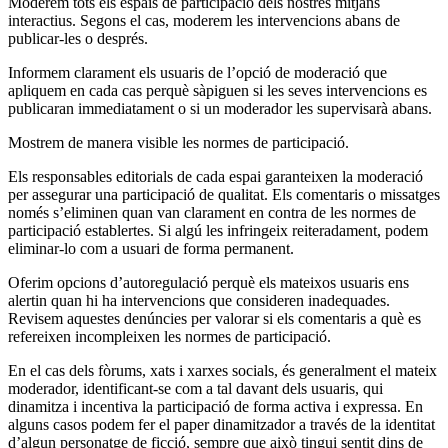
Moderem tots els espais de participació dels nostres mitjans
interactius. Segons el cas, moderem les intervencions abans de
publicar-les o després.
Informem clarament els usuaris de l’opció de moderació que
apliquem en cada cas perquè sàpiguen si les seves intervencions es
publicaran immediatament o si un moderador les supervisarà abans.
Mostrem de manera visible les normes de participació.
Els responsables editorials de cada espai garanteixen la moderació
per assegurar una participació de qualitat. Els comentaris o missatges
només s’eliminen quan van clarament en contra de les normes de
participació establertes. Si algú les infringeix reiteradament, podem
eliminar-lo com a usuari de forma permanent.
Oferim opcions d’autoregulació perquè els mateixos usuaris ens
alertin quan hi ha intervencions que consideren inadequades.
Revisem aquestes denúncies per valorar si els comentaris a què es
refereixen incompleixen les normes de participació.
En el cas dels fòrums, xats i xarxes socials, és generalment el mateix
moderador, identificant-se com a tal davant dels usuaris, qui
dinamitza i incentiva la participació de forma activa i expressa. En
alguns casos podem fer el paper dinamitzador a través de la identitat
d’algun personatge de ficció, sempre que això tingui sentit dins de