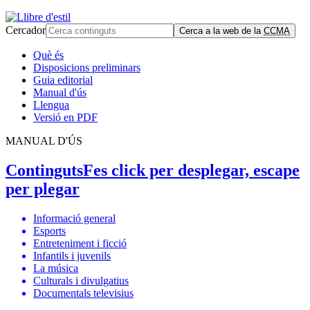
Cercador
Cerca a la web de la
CCMA
Què és
Disposicions preliminars
Guia editorial
Manual d'ús
Llengua
Versió en PDF
MANUAL D'ÚS
Continguts
Fes click per desplegar, escape
per plegar
Informació general
Esports
Entreteniment i ficció
Infantils i juvenils
La música
Culturals i divulgatius
Documentals televisius