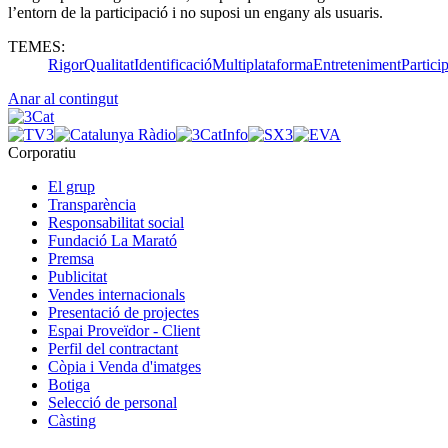
l’entorn de la participació i no suposi un engany als usuaris.
TEMES:
Rigor
Qualitat
Identificació
Multiplataforma
Entreteniment
Partici
Anar al contingut
Corporatiu
El grup
Transparència
Responsabilitat social
Fundació La Marató
Premsa
Publicitat
Vendes internacionals
Presentació de projectes
Espai Proveïdor - Client
Perfil del contractant
Còpia i Venda d'imatges
Botiga
Selecció de personal
Càsting