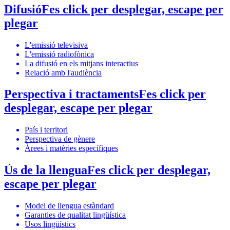
Difusió
Fes click per desplegar, escape per
plegar
L'emissió televisiva
L'emissió radiofònica
La difusió en els mitjans interactius
Relació amb l'audiència
Perspectiva i tractaments
Fes click per
desplegar, escape per plegar
País i territori
Perspectiva de gènere
Àrees i matèries específiques
Ús de la llengua
Fes click per desplegar,
escape per plegar
Model de llengua estàndard
Garanties de qualitat lingüística
Usos lingüístics