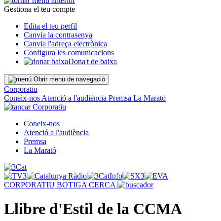
Gestiona el teu compte
Edita el teu perfil
Canvia la contrasenya
Canvia l'adreça electrònica
Configura les comunicacions
Dona't de baixa
Obrir menu de navegació
Corporatiu
Coneix-nos
Atenció a l'audiència
Premsa
La Marató
Corporatiu
Coneix-nos
Atenció a l'audiència
Premsa
La Marató
CORPORATIU
BOTIGA
CERCA
Llibre d'Estil de la CCMA