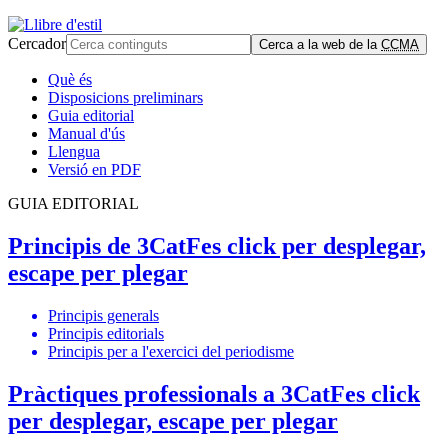
Cercador
Cerca a la web de la
CCMA
Què és
Disposicions preliminars
Guia editorial
Manual d'ús
Llengua
Versió en PDF
GUIA EDITORIAL
Principis de 3Cat
Fes click per desplegar,
escape per plegar
Principis generals
Principis editorials
Principis per a l'exercici del periodisme
Pràctiques professionals a 3Cat
Fes click
per desplegar, escape per plegar