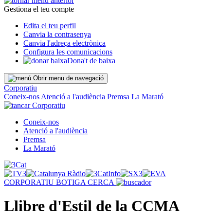
Gestiona el teu compte
Edita el teu perfil
Canvia la contrasenya
Canvia l'adreça electrònica
Configura les comunicacions
Dona't de baixa
Obrir menu de navegació
Corporatiu
Coneix-nos
Atenció a l'audiència
Premsa
La Marató
Corporatiu
Coneix-nos
Atenció a l'audiència
Premsa
La Marató
CORPORATIU
BOTIGA
CERCA
Llibre d'Estil de la CCMA