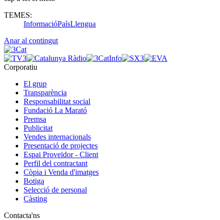
TEMES:
Informació
País
Llengua
Anar al contingut
Corporatiu
El grup
Transparència
Responsabilitat social
Fundació La Marató
Premsa
Publicitat
Vendes internacionals
Presentació de projectes
Espai Proveïdor - Client
Perfil del contractant
Còpia i Venda d'imatges
Botiga
Selecció de personal
Càsting
Contacta'ns