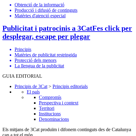
Obtenció de la informació
Producció i difusió de continguts
Matèries d'atenció especial
Publicitat i patrocinis a 3Cat
Fes click per
desplegar, escape per plegar
Principis
Matèries de publicitat restringida
Protecció dels menors
La llengua de la publicitat
GUIA EDITORIAL
Principis de 3Cat
>
Principis editorials
El país
Compromís
Perspectiva i context
Territori
Institucions
Denominacions
Els mitjans de 3Cat produïm i difonem continguts des de Catalunya
cap a tot el món.