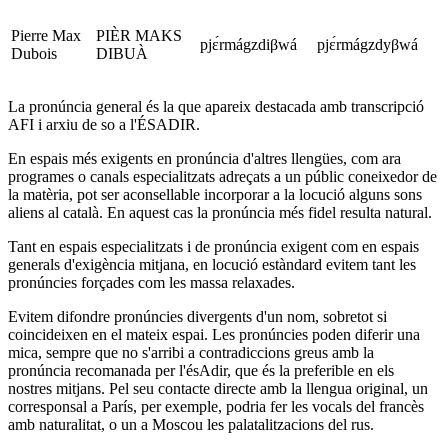
Pierre Max
PIÈR MAKS
pjɛ́rmágzdiβwá
pjɛ́rmágzdyβwá
Dubois
DIBUÀ
La pronúncia general és la que apareix destacada amb transcripció
AFI i arxiu de so a l'ÉSADIR.
En espais més exigents en pronúncia d'altres llengües, com ara
programes o canals especialitzats adreçats a un públic coneixedor de
la matèria, pot ser aconsellable incorporar a la locució alguns sons
aliens al català. En aquest cas la pronúncia més fidel resulta natural.
Tant en espais especialitzats i de pronúncia exigent com en espais
generals d'exigència mitjana, en locució estàndard evitem tant les
pronúncies forçades com les massa relaxades.
Evitem difondre pronúncies divergents d'un nom, sobretot si
coincideixen en el mateix espai. Les pronúncies poden diferir una
mica, sempre que no s'arribi a contradiccions greus amb la
pronúncia recomanada per l'ésAdir, que és la preferible en els
nostres mitjans. Pel seu contacte directe amb la llengua original, un
corresponsal a París, per exemple, podria fer les vocals del francès
amb naturalitat, o un a Moscou les palatalitzacions del rus.