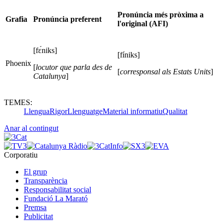
Pronúncia més pròxima a
Grafia
Pronúncia preferent
l'original (AFI)
[fɛ́niks]
[fíniks]
Phoenix
[
locutor que parla des de
[
corresponsal als Estats Units
]
Catalunya
]
TEMES:
Llengua
Rigor
Llenguatge
Material informatiu
Qualitat
Anar al contingut
Corporatiu
El grup
Transparència
Responsabilitat social
Fundació La Marató
Premsa
Publicitat