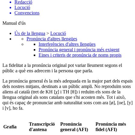
Redacció
Locució
Convencions
Manual d'ús
Ús de la llengua
>
Locució
Pronúncia d'altres llengües
Interferències d'altres llengües
Pronúncia general i pronúncia més exigent
Eines i criteris de pronúncia de noms propis
La fidelitat a la pronúncia original pot variar lleument segons el
públic a què ens adrecem i la persona que parla.
La pronúncia general és la més adequada en la major part dels espais
dels nostres mitjans, destinats a un públic ampli. No reproduïm sons
aliens al català (tret de KH [χ] i TH [θ]) i reduïm els sons de la
llengua original als sons catalans que s'hi acosten més. Tot i això,
qui és capaç de pronunciar amb naturalitat sons com ara [ø], [oe], [y]
i [v], ho fa.
Transcripció
Pronúncia
Pronúncia més
Grafia
d'antena
general (AFI)
fidel (AFI)