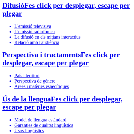
Difusió
Fes click per desplegar, escape per
plegar
L'emissió televisiva
L'emissió radiofònica
La difusió en els mitjans interactius
Relació amb l'audiència
Perspectiva i tractaments
Fes click per
desplegar, escape per plegar
País i territori
Perspectiva de gènere
Àrees i matèries específiques
Ús de la llengua
Fes click per desplegar,
escape per plegar
Model de llengua estàndard
Garanties de qualitat lingüística
Usos lingüístics