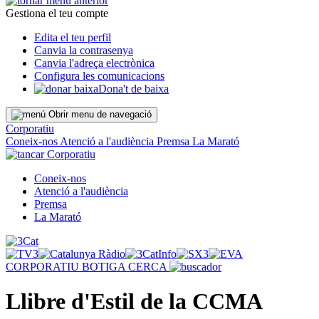
Gestiona el teu compte
Edita el teu perfil
Canvia la contrasenya
Canvia l'adreça electrònica
Configura les comunicacions
Dona't de baixa
Obrir menu de navegació
Corporatiu
Coneix-nos
Atenció a l'audiència
Premsa
La Marató
Corporatiu
Coneix-nos
Atenció a l'audiència
Premsa
La Marató
CORPORATIU
BOTIGA
CERCA
Llibre d'Estil de la CCMA