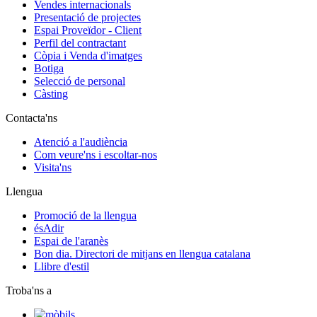
Vendes internacionals
Presentació de projectes
Espai Proveïdor - Client
Perfil del contractant
Còpia i Venda d'imatges
Botiga
Selecció de personal
Càsting
Contacta'ns
Atenció a l'audiència
Com veure'ns i escoltar-nos
Visita'ns
Llengua
Promoció de la llengua
ésAdir
Espai de l'aranès
Bon dia. Directori de mitjans en llengua catalana
Llibre d'estil
Troba'ns a