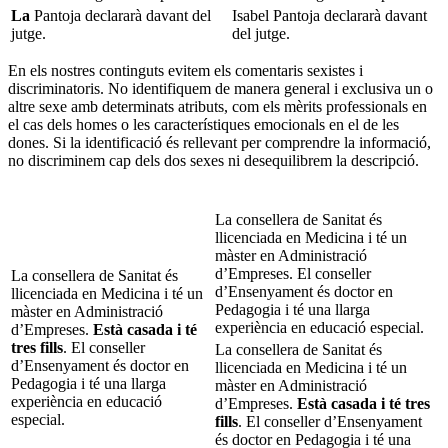
La
Pantoja declararà davant del
Isabel Pantoja declararà davant
jutge.
del jutge.
En els nostres continguts evitem els comentaris sexistes i
discriminatoris. No identifiquem de manera general i exclusiva un o
altre sexe amb determinats atributs, com els mèrits professionals en
el cas dels homes o les característiques emocionals en el de les
dones. Si la identificació és rellevant per comprendre la informació,
no discriminem cap dels dos sexes ni desequilibrem la descripció.
La consellera de Sanitat és
llicenciada en Medicina i té un
màster en Administració
d’Empreses. El conseller
La consellera de Sanitat és
d’Ensenyament és doctor en
llicenciada en Medicina i té un
Pedagogia i té una llarga
màster en Administració
experiència en educació especial.
d’Empreses.
Està casada i té
tres fills
. El conseller
La consellera de Sanitat és
d’Ensenyament és doctor en
llicenciada en Medicina i té un
Pedagogia i té una llarga
màster en Administració
experiència en educació
d’Empreses.
Està casada i té tres
especial.
fills
. El conseller d’Ensenyament
és doctor en Pedagogia i té una