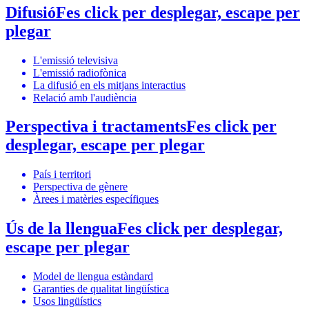
Difusió
Fes click per desplegar, escape per
plegar
L'emissió televisiva
L'emissió radiofònica
La difusió en els mitjans interactius
Relació amb l'audiència
Perspectiva i tractaments
Fes click per
desplegar, escape per plegar
País i territori
Perspectiva de gènere
Àrees i matèries específiques
Ús de la llengua
Fes click per desplegar,
escape per plegar
Model de llengua estàndard
Garanties de qualitat lingüística
Usos lingüístics