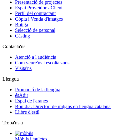
Presentació de projectes
Espai Proveïdor - Client
Perfil del contractant
Còpia i Venda d'imatges
Botiga
Selecció de personal
Càsting
Contacta'ns
Atenció a l'audiència
Com veure'ns i escoltar-nos
Visita'ns
Llengua
Promoció de la llengua
ésAdir
Espai de l'aranès
Bon dia. Directori de mitjans en llengua catalana
Llibre d'estil
Troba'ns a
Mòbils i tauletes