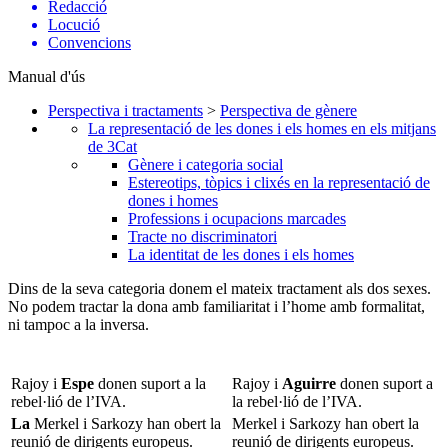
Redacció
Locució
Convencions
Manual d'ús
Perspectiva i tractaments
>
Perspectiva de gènere
La representació de les dones i els homes en els mitjans
de 3Cat
Gènere i categoria social
Estereotips, tòpics i clixés en la representació de
dones i homes
Professions i ocupacions marcades
Tracte no discriminatori
La identitat de les dones i els homes
Dins de la seva categoria donem el mateix tractament als dos sexes.
No podem tractar la dona amb familiaritat i l’home amb formalitat,
ni tampoc a la inversa.
Rajoy i
Espe
donen suport a la
Rajoy i
Aguirre
donen suport a
rebel·lió de l’IVA.
la rebel·lió de l’IVA.
La
Merkel i Sarkozy han obert la
Merkel i Sarkozy han obert la
reunió de dirigents europeus.
reunió de dirigents europeus.