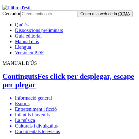
Cercador
Cerca a la web de la
CCMA
Què és
Disposicions preliminars
Guia editorial
Manual d'ús
Llengua
Versió en PDF
MANUAL D'ÚS
Continguts
Fes click per desplegar, escape
per plegar
Informació general
Esports
Entreteniment i ficció
Infantils i juvenils
La música
Culturals i divulgatius
Documentals televisius