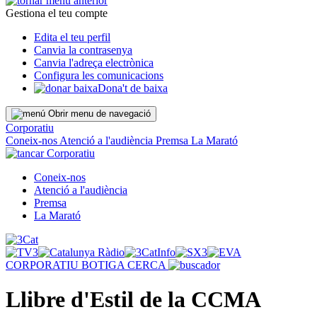
Gestiona el teu compte
Edita el teu perfil
Canvia la contrasenya
Canvia l'adreça electrònica
Configura les comunicacions
Dona't de baixa
Obrir menu de navegació
Corporatiu
Coneix-nos
Atenció a l'audiència
Premsa
La Marató
Corporatiu
Coneix-nos
Atenció a l'audiència
Premsa
La Marató
CORPORATIU
BOTIGA
CERCA
Llibre d'Estil de la CCMA