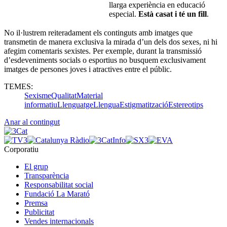
llarga experiència en educació
especial.
Està casat i té un fill
.
No il·lustrem reiteradament els continguts amb imatges que
transmetin de manera exclusiva la mirada d’un dels dos sexes, ni hi
afegim comentaris sexistes. Per exemple, durant la transmissió
d’esdeveniments socials o esportius no busquem exclusivament
imatges de persones joves i atractives entre el públic.
TEMES:
Sexisme
Qualitat
Material
informatiu
Llenguatge
Llengua
Estigmatització
Estereotips
Anar al contingut
Corporatiu
El grup
Transparència
Responsabilitat social
Fundació La Marató
Premsa
Publicitat
Vendes internacionals