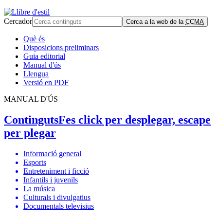
Cercador
Cerca a la web de la
CCMA
Què és
Disposicions preliminars
Guia editorial
Manual d'ús
Llengua
Versió en PDF
MANUAL D'ÚS
Continguts
Fes click per desplegar, escape
per plegar
Informació general
Esports
Entreteniment i ficció
Infantils i juvenils
La música
Culturals i divulgatius
Documentals televisius