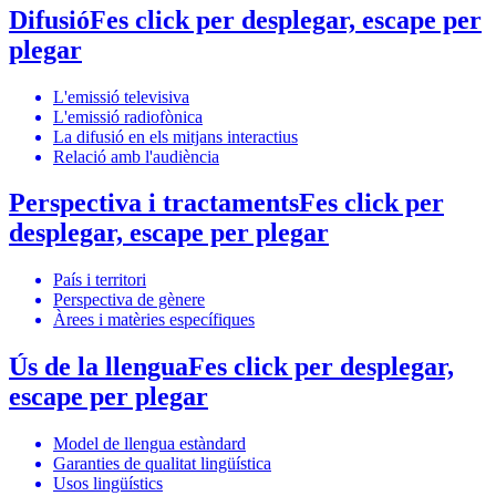
Difusió
Fes click per desplegar, escape per
plegar
L'emissió televisiva
L'emissió radiofònica
La difusió en els mitjans interactius
Relació amb l'audiència
Perspectiva i tractaments
Fes click per
desplegar, escape per plegar
País i territori
Perspectiva de gènere
Àrees i matèries específiques
Ús de la llengua
Fes click per desplegar,
escape per plegar
Model de llengua estàndard
Garanties de qualitat lingüística
Usos lingüístics