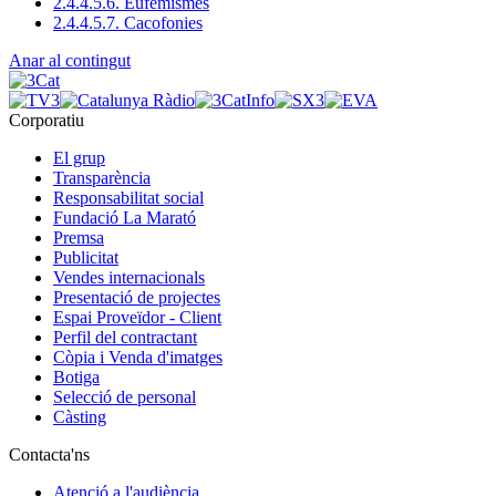
2.4.4.5.6. Eufemismes
2.4.4.5.7. Cacofonies
Anar al contingut
Corporatiu
El grup
Transparència
Responsabilitat social
Fundació La Marató
Premsa
Publicitat
Vendes internacionals
Presentació de projectes
Espai Proveïdor - Client
Perfil del contractant
Còpia i Venda d'imatges
Botiga
Selecció de personal
Càsting
Contacta'ns
Atenció a l'audiència