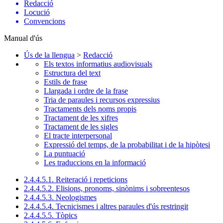
Redacció
Locució
Convencions
Manual d'ús
Ús de la llengua
>
Redacció
Els textos informatius audiovisuals
Estructura del text
Estils de frase
Llargada i ordre de la frase
Tria de paraules i recursos expressius
Tractaments dels noms propis
Tractament de les xifres
Tractament de les sigles
El tracte interpersonal
Expressió del temps, de la probabilitat i de la hipòtesi
La puntuació
Les traduccions en la informació
2.4.4.5.1. Reiteració i repeticions
2.4.4.5.2. Elisions, pronoms, sinònims i sobreentesos
2.4.4.5.3. Neologismes
2.4.4.5.4. Tecnicismes i altres paraules d'ús restringit
2.4.4.5.5. Tòpics