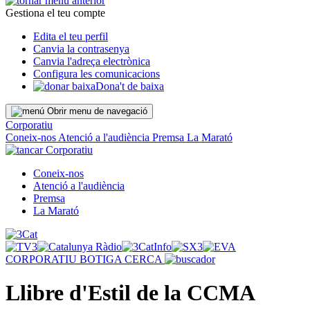
Gestiona el teu compte
Edita el teu perfil
Canvia la contrasenya
Canvia l'adreça electrònica
Configura les comunicacions
Dona't de baixa
Obrir menu de navegació
Corporatiu
Coneix-nos
Atenció a l'audiència
Premsa
La Marató
Corporatiu
Coneix-nos
Atenció a l'audiència
Premsa
La Marató
CORPORATIU
BOTIGA
CERCA
Llibre d'Estil de la CCMA