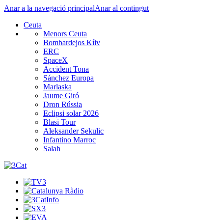
Anar a la navegació principal
Anar al contingut
Ceuta
Menors Ceuta
Bombardejos Kíiv
ERC
SpaceX
Accident Tona
Sánchez Europa
Marlaska
Jaume Giró
Dron Rússia
Eclipsi solar 2026
Blasi Tour
Aleksander Sekulic
Infantino Marroc
Salah