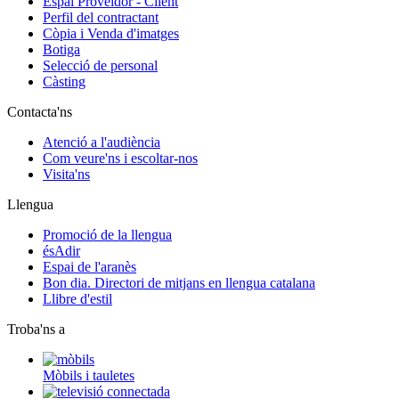
Espai Proveïdor - Client
Perfil del contractant
Còpia i Venda d'imatges
Botiga
Selecció de personal
Càsting
Contacta'ns
Atenció a l'audiència
Com veure'ns i escoltar-nos
Visita'ns
Llengua
Promoció de la llengua
ésAdir
Espai de l'aranès
Bon dia. Directori de mitjans en llengua catalana
Llibre d'estil
Troba'ns a
Mòbils i tauletes