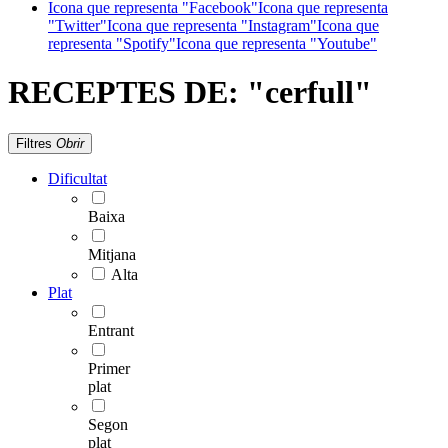
Icona que representa "Facebook"
Icona que representa
"Twitter"
Icona que representa "Instagram"
Icona que
representa "Spotify"
Icona que representa "Youtube"
RECEPTES DE:
"cerfull"
Filtres
Obrir
Dificultat
Baixa
Mitjana
Alta
Plat
Entrant
Primer
plat
Segon
plat