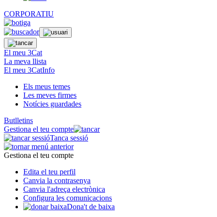
CORPORATIU
El meu 3Cat
La meva llista
El meu 3CatInfo
Els meus temes
Les meves firmes
Notícies guardades
Butlletins
Gestiona el teu compte
Tanca sessió
Gestiona el teu compte
Edita el teu perfil
Canvia la contrasenya
Canvia l'adreça electrònica
Configura les comunicacions
Dona't de baixa