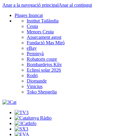
Anar a la navegació principal
Anar al contingut
Pluges Inuncat
Institut Tailàndia
Ceuta
Menors Ceuta
Aparcament agost
Fundació Mas Miró
eBay
Perpinyà
Robatoris coure
Bombardejos Kíiv
Eclipsi solar 2026
Rodri
Diomande
Vinicius
Toko Shengelia