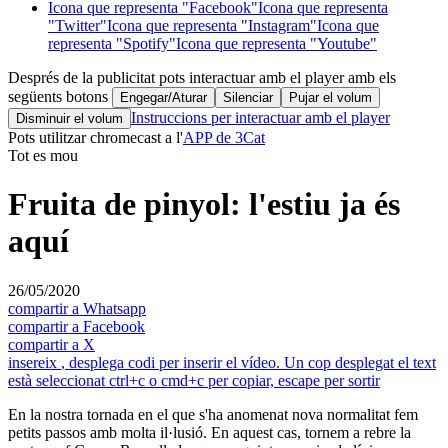
Icona que representa "Facebook"
Icona que representa
"Twitter"
Icona que representa "Instagram"
Icona que
representa "Spotify"
Icona que representa "Youtube"
Després de la publicitat pots interactuar amb el player amb els
següents botons
Engegar/Aturar
Silenciar
Pujar el volum
Instruccions per interactuar amb el player
Disminuir el volum
Pots utilitzar chromecast a l'
APP de 3Cat
Tot es mou
Fruita de pinyol: l'estiu ja és
aquí
26/05/2020
compartir a Whatsapp
compartir a Facebook
compartir a X
insereix
, desplega codi per inserir el vídeo. Un cop desplegat el text
està seleccionat ctrl+c o cmd+c per copiar, escape per sortir
En la nostra tornada en el que s'ha anomenat nova normalitat fem
petits passos amb molta il·lusió. En aquest cas, tornem a rebre la