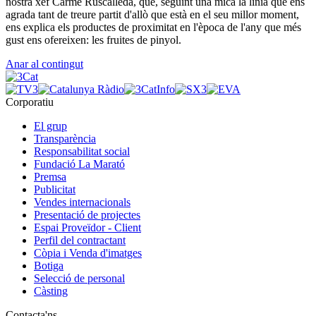
nostra xef Carme Ruscalleda, que, seguint una mica la línia que ens
agrada tant de treure partit d'allò que està en el seu millor moment,
ens explica els productes de proximitat en l'època de l'any que més
gust ens ofereixen: les fruites de pinyol.
Anar al contingut
Corporatiu
El grup
Transparència
Responsabilitat social
Fundació La Marató
Premsa
Publicitat
Vendes internacionals
Presentació de projectes
Espai Proveïdor - Client
Perfil del contractant
Còpia i Venda d'imatges
Botiga
Selecció de personal
Càsting
Contacta'ns