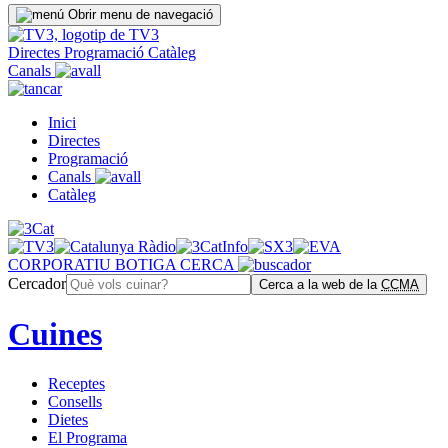
Obrir menu de navegació
Directes
Programació
Catàleg
Canals
Inici
Directes
Programació
Canals
Catàleg
CORPORATIU
BOTIGA
CERCA
Cercador
Cerca a la web de la
CCMA
Cuines
Receptes
Consells
Dietes
El Programa