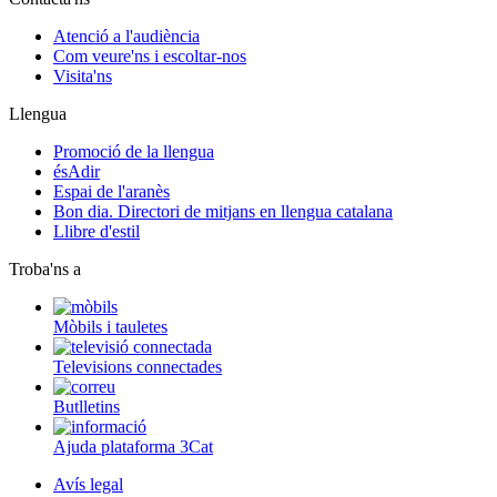
Atenció a l'audiència
Com veure'ns i escoltar-nos
Visita'ns
Llengua
Promoció de la llengua
ésAdir
Espai de l'aranès
Bon dia. Directori de mitjans en llengua catalana
Llibre d'estil
Troba'ns a
Mòbils i tauletes
Televisions connectades
Butlletins
Ajuda plataforma 3Cat
Avís legal