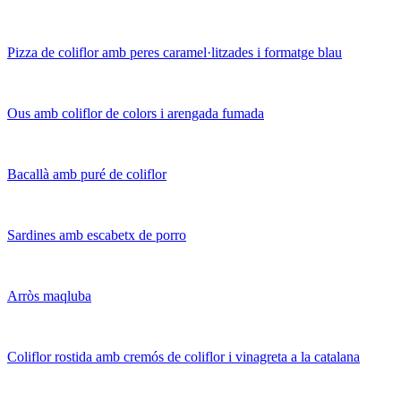
Pizza de coliflor amb peres caramel·litzades i formatge blau
Ous amb coliflor de colors i arengada fumada
Bacallà amb puré de coliflor
Sardines amb escabetx de porro
Arròs maqluba
Coliflor rostida amb cremós de coliflor i vinagreta a la catalana