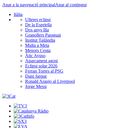
Anar a la navegació principal
Anar al contingut
Itàlia
Ulleres eclipsi
De la Espriella
Dos anys Illa
Granollers Paraguai
Institut Tailàndia
Multa a Meta
Menors Ceuta
Àtic Ayuso
Aparcament agost
Eclipsi solar 2026
Ferran Torres al PSG
Dani Jarque
Ronald Araujo al Liverpool
Jorge Messi