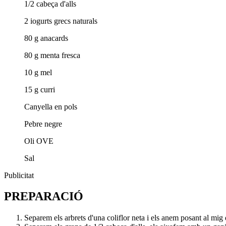
1/2 cabeça d'alls
2 iogurts grecs naturals
80 g anacards
80 g menta fresca
10 g mel
15 g curri
Canyella en pols
Pebre negre
Oli OVE
Sal
Publicitat
PREPARACIÓ
Separem els arbrets d'una coliflor neta i els anem posant al mig