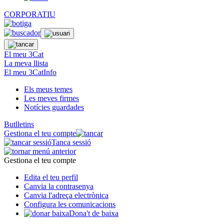
CORPORATIU
El meu 3Cat
La meva llista
El meu 3CatInfo
Els meus temes
Les meves firmes
Notícies guardades
Butlletins
Gestiona el teu compte
Tanca sessió
Gestiona el teu compte
Edita el teu perfil
Canvia la contrasenya
Canvia l'adreça electrònica
Configura les comunicacions
Dona't de baixa