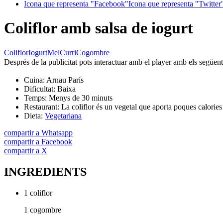
Icona que representa "Facebook"
Icona que representa "Twitter
Coliflor amb salsa de iogurt
Coliflor
Iogurt
Mel
Curri
Cogombre
Després de la publicitat pots interactuar amb el player amb els següen
Cuina:
Arnau París
Dificultat:
Baixa
Temps:
Menys de 30 minuts
Restaurant:
La coliflor és un vegetal que aporta poques calories 
Dieta:
Vegetariana
compartir a Whatsapp
compartir a Facebook
compartir a X
INGREDIENTS
1 coliflor
1 cogombre