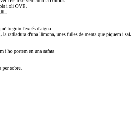
et i els reservem amb la coliflor.
pols i oli OVE.
dill.
uè treguin l'excés d'aigua.
, la ratlladura d'una llimona, unes fulles de menta que piquem i sal.
em i ho portem en una safata.
da per sobre.