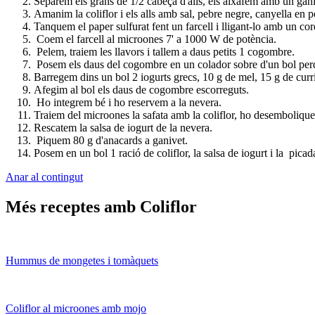
Separem els grans de 1/2 cabeça d'alls, els aixafem amb un ganiv
Amanim la coliflor i els alls amb sal, pebre negre, canyella en 
Tanquem el paper sulfurat fent un farcell i lligant-lo amb un cor
Coem el farcell al microones 7' a 1000 W de potència.
Pelem, traiem les llavors i tallem a daus petits 1 cogombre.
Posem els daus del cogombre en un colador sobre d'un bol perq
Barregem dins un bol 2 iogurts grecs, 10 g de mel, 15 g de curri
Afegim al bol els daus de cogombre escorreguts.
Ho integrem bé i ho reservem a la nevera.
Traiem del microones la safata amb la coliflor, ho desemboliqu
Rescatem la salsa de iogurt de la nevera.
Piquem 80 g d'anacards a ganivet.
Posem en un bol 1 ració de coliflor, la salsa de iogurt i la pica
Anar al contingut
Més receptes amb Coliflor
Hummus de mongetes i tomàquets
Coliflor al microones amb mojo