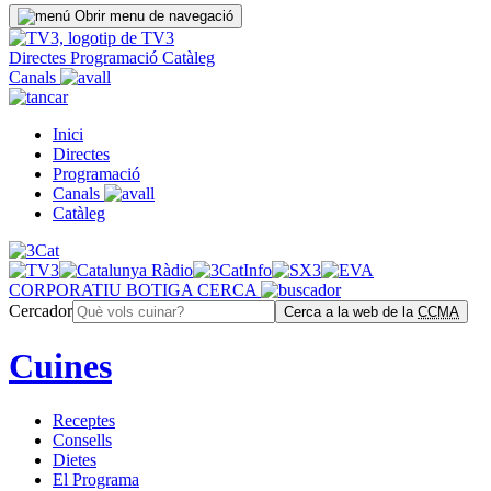
Obrir menu de navegació
Directes
Programació
Catàleg
Canals
Inici
Directes
Programació
Canals
Catàleg
CORPORATIU
BOTIGA
CERCA
Cercador
Cerca a la web de la
CCMA
Cuines
Receptes
Consells
Dietes
El Programa