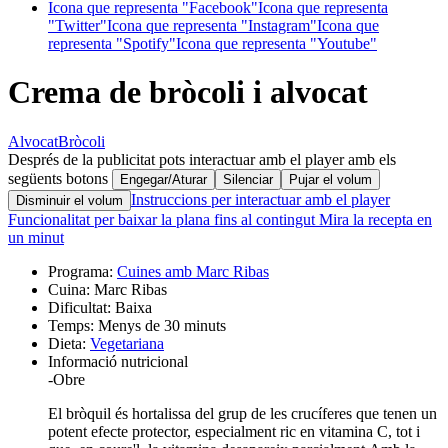
Icona que representa "Facebook"
Icona que representa
"Twitter"
Icona que representa "Instagram"
Icona que
representa "Spotify"
Icona que representa "Youtube"
Crema de bròcoli i alvocat
Alvocat
Bròcoli
Després de la publicitat pots interactuar amb el player amb els
següents botons
Engegar/Aturar
Silenciar
Pujar el volum
Instruccions per interactuar amb el player
Disminuir el volum
Funcionalitat per baixar la plana fins al contingut
Mira la recepta en
un minut
Programa:
Cuines amb Marc Ribas
Cuina:
Marc Ribas
Dificultat:
Baixa
Temps:
Menys de 30 minuts
Dieta:
Vegetariana
Informació nutricional
-
Obre
El bròquil és hortalissa del grup de les crucíferes que tenen un
potent efecte protector, especialment ric en vitamina C, tot i