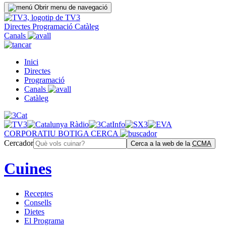
Obrir menu de navegació
Directes
Programació
Catàleg
Canals
Inici
Directes
Programació
Canals
Catàleg
CORPORATIU
BOTIGA
CERCA
Cercador
Cerca a la web de la
CCMA
Cuines
Receptes
Consells
Dietes
El Programa