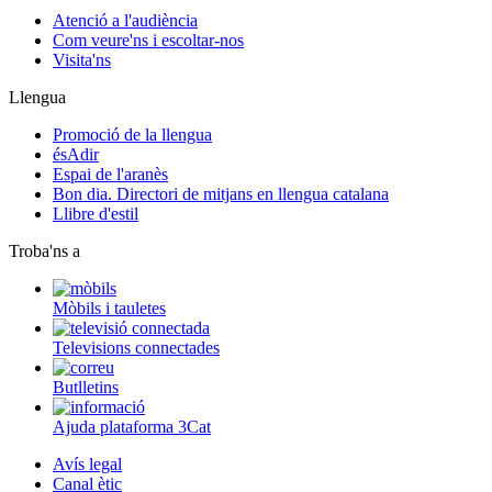
Atenció a l'audiència
Com veure'ns i escoltar-nos
Visita'ns
Llengua
Promoció de la llengua
ésAdir
Espai de l'aranès
Bon dia. Directori de mitjans en llengua catalana
Llibre d'estil
Troba'ns a
Mòbils i tauletes
Televisions connectades
Butlletins
Ajuda plataforma 3Cat
Avís legal
Canal ètic