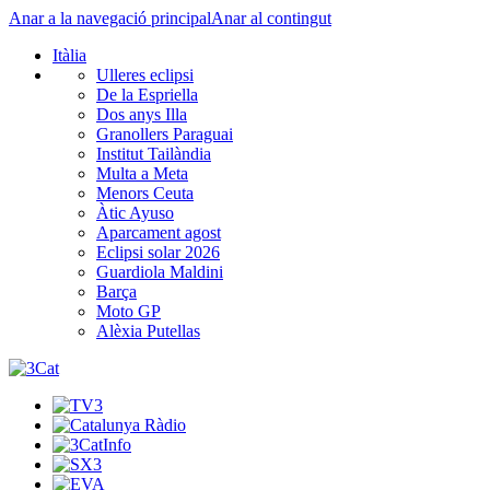
Anar a la navegació principal
Anar al contingut
Itàlia
Ulleres eclipsi
De la Espriella
Dos anys Illa
Granollers Paraguai
Institut Tailàndia
Multa a Meta
Menors Ceuta
Àtic Ayuso
Aparcament agost
Eclipsi solar 2026
Guardiola Maldini
Barça
Moto GP
Alèxia Putellas