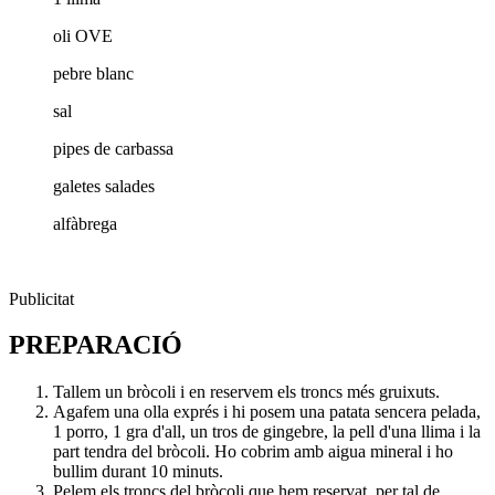
oli OVE
pebre blanc
sal
pipes de carbassa
galetes salades
alfàbrega
Publicitat
PREPARACIÓ
Tallem un bròcoli i en reservem els troncs més gruixuts.
Agafem una olla exprés i hi posem una patata sencera pelada,
1 porro, 1 gra d'all, un tros de gingebre, la pell d'una llima i la
part tendra del bròcoli. Ho cobrim amb aigua mineral i ho
bullim durant 10 minuts.
Pelem els troncs del bròcoli que hem reservat, per tal de