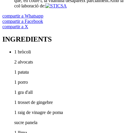
que, en coure'l, la vitamina desapareix parcialment.
Amb la
col·laboració de:
compartir a Whatsapp
compartir a Facebook
compartir a X
INGREDIENTS
1 bròcoli
2 alvocats
1 patata
1 porro
1 gra d'all
1 trosset de gingebre
1 raig de vinagre de poma
sucre panela
1 llima