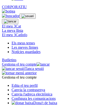
CORPORATIU
El meu 3Cat
La meva llista
El meu 3CatInfo
Els meus temes
Les meves firmes
Notícies guardades
Butlletins
Gestiona el teu compte
Tanca sessió
Gestiona el teu compte
Edita el teu perfil
Canvia la contrasenya
Canvia l'adreça electrònica
Configura les comunicacions
Dona't de baixa