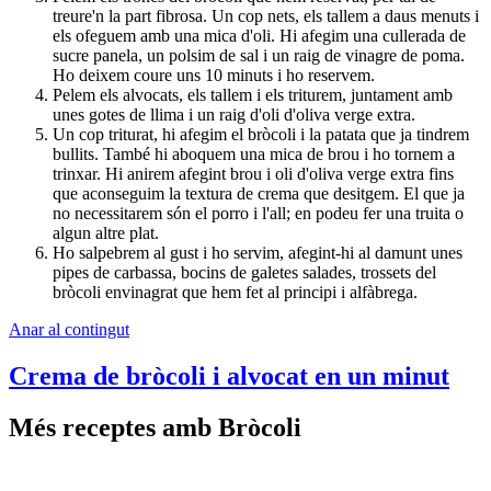
treure'n la part fibrosa. Un cop nets, els tallem a daus menuts i
els ofeguem amb una mica d'oli. Hi afegim una cullerada de
sucre panela, un polsim de sal i un raig de vinagre de poma.
Ho deixem coure uns 10 minuts i ho reservem.
Pelem els alvocats, els tallem i els triturem, juntament amb
unes gotes de llima i un raig d'oli d'oliva verge extra.
Un cop triturat, hi afegim el bròcoli i la patata que ja tindrem
bullits. També hi aboquem una mica de brou i ho tornem a
trinxar. Hi anirem afegint brou i oli d'oliva verge extra fins
que aconseguim la textura de crema que desitgem. El que ja
no necessitarem són el porro i l'all; en podeu fer una truita o
algun altre plat.
Ho salpebrem al gust i ho servim, afegint-hi al damunt unes
pipes de carbassa, bocins de galetes salades, trossets del
bròcoli envinagrat que hem fet al principi i alfàbrega.
Anar al contingut
Crema de bròcoli i alvocat en un minut
Més receptes amb Bròcoli