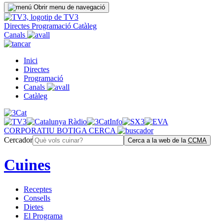
Obrir menu de navegació
Directes
Programació
Catàleg
Canals
Inici
Directes
Programació
Canals
Catàleg
CORPORATIU
BOTIGA
CERCA
Cercador
Cerca a la web de la
CCMA
Cuines
Receptes
Consells
Dietes
El Programa