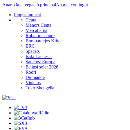
Anar a la navegació principal
Anar al contingut
Pluges Inuncat
Ceuta
Menors Ceuta
Mercabarna
Robatoris coure
Bombardejos Kíiv
ERC
SpaceX
Isaki Lacuesta
Sánchez Europa
Eclipsi solar 2026
Rodri
Diomande
Vinicius
Toko Shengelia