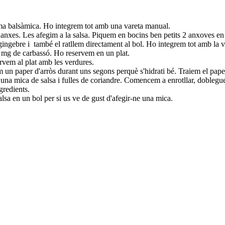
rema balsàmica. Ho integrem tot amb una vareta manual.
 rodanxes. Les afegim a la salsa. Piquem en bocins ben petits 2 anxoves en 
 gingebre i també el ratllem directament al bol. Ho integrem tot amb la 
0 mg de carbassó. Ho reservem en un plat.
servem al plat amb les verdures.
 paper d'arròs durant uns segons perquè s'hidrati bé. Traiem el paper de
, una mica de salsa i fulles de coriandre. Comencem a enrotllar, doblegu
ngredients.
lsa en un bol per si us ve de gust d'afegir-ne una mica.