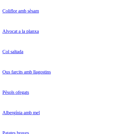
Coliflor amb sèsam
Alvocat a la planxa
Col saltada
Ous farcits amb llagostins
Pèsols ofegats
Albergínia amb mel
Patates braves