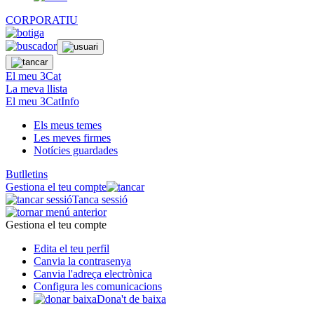
CORPORATIU
El meu 3Cat
La meva llista
El meu 3CatInfo
Els meus temes
Les meves firmes
Notícies guardades
Butlletins
Gestiona el teu compte
Tanca sessió
Gestiona el teu compte
Edita el teu perfil
Canvia la contrasenya
Canvia l'adreça electrònica
Configura les comunicacions
Dona't de baixa