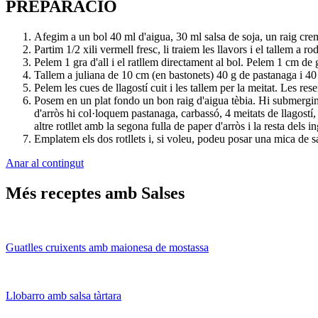
PREPARACIÓ
Afegim a un bol 40 ml d'aigua, 30 ml salsa de soja, un raig c
Partim 1/2 xili vermell fresc, li traiem les llavors i el tallem a
Pelem 1 gra d'all i el ratllem directament al bol. Pelem 1 cm de
Tallem a juliana de 10 cm (en bastonets) 40 g de pastanaga i 4
Pelem les cues de llagostí cuit i les tallem per la meitat. Les re
Posem en un plat fondo un bon raig d'aigua tèbia. Hi submergim un
d'arròs hi col·loquem pastanaga, carbassó, 4 meitats de llagostí
altre rotllet amb la segona fulla de paper d'arròs i la resta dels i
Emplatem els dos rotllets i, si voleu, podeu posar una mica de sa
Anar al contingut
Més receptes amb Salses
Guatlles cruixents amb maionesa de mostassa
Llobarro amb salsa tàrtara