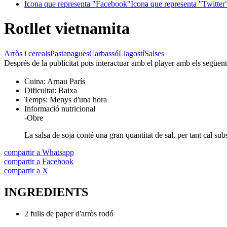
Icona que representa "Facebook"
Icona que representa "Twitter
Rotllet vietnamita
Arròs i cereals
Pastanagues
Carbassó
Llagostí
Salses
Després de la publicitat pots interactuar amb el player amb els següen
Cuina:
Arnau París
Dificultat:
Baixa
Temps:
Menys d'una hora
Informació nutricional
-
Obre
La salsa de soja conté una gran quantitat de sal, per tant cal sub
compartir a Whatsapp
compartir a Facebook
compartir a X
INGREDIENTS
2 fulls de paper d'arròs rodó