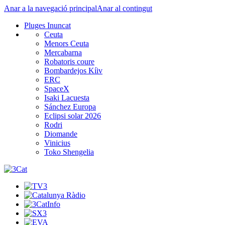
Anar a la navegació principal
Anar al contingut
Pluges Inuncat
Ceuta
Menors Ceuta
Mercabarna
Robatoris coure
Bombardejos Kíiv
ERC
SpaceX
Isaki Lacuesta
Sánchez Europa
Eclipsi solar 2026
Rodri
Diomande
Vinicius
Toko Shengelia