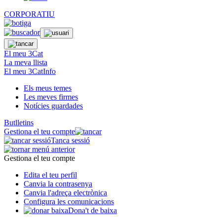
CORPORATIU
El meu 3Cat
La meva llista
El meu 3CatInfo
Els meus temes
Les meves firmes
Notícies guardades
Butlletins
Gestiona el teu compte
Tanca sessió
Gestiona el teu compte
Edita el teu perfil
Canvia la contrasenya
Canvia l'adreça electrònica
Configura les comunicacions
Dona't de baixa