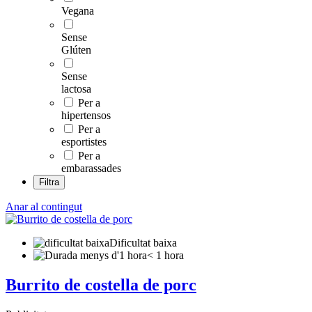
Vegana
Sense
Glúten
Sense
lactosa
Per a
hipertensos
Per a
esportistes
Per a
embarassades
Filtra
Anar al contingut
Dificultat baixa
< 1 hora
Burrito de costella de porc