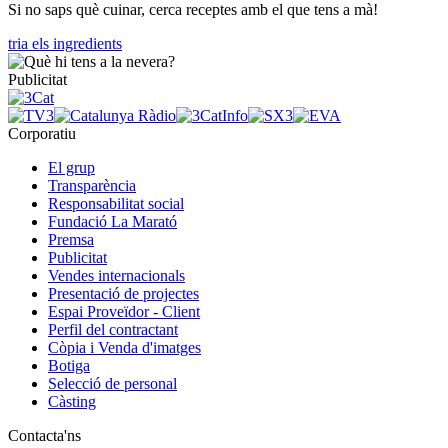
Si no saps què cuinar, cerca receptes amb el que tens a mà!
tria els ingredients
Publicitat
Corporatiu
El grup
Transparència
Responsabilitat social
Fundació La Marató
Premsa
Publicitat
Vendes internacionals
Presentació de projectes
Espai Proveïdor - Client
Perfil del contractant
Còpia i Venda d'imatges
Botiga
Selecció de personal
Càsting
Contacta'ns