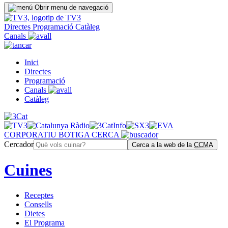
Obrir menu de navegació
Directes
Programació
Catàleg
Canals
Inici
Directes
Programació
Canals
Catàleg
CORPORATIU
BOTIGA
CERCA
Cercador
Cerca a la web de la
CCMA
Cuines
Receptes
Consells
Dietes
El Programa