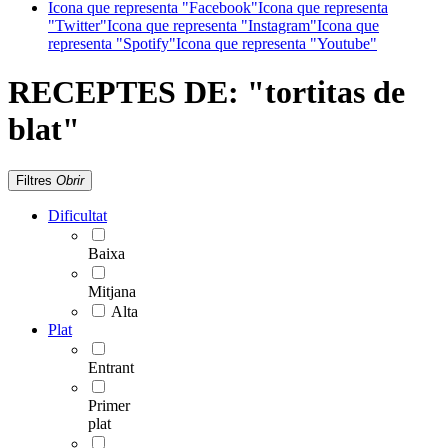
Icona que representa "Facebook"
Icona que representa
"Twitter"
Icona que representa "Instagram"
Icona que
representa "Spotify"
Icona que representa "Youtube"
RECEPTES DE:
"tortitas de
blat"
Filtres
Obrir
Dificultat
Baixa
Mitjana
Alta
Plat
Entrant
Primer
plat