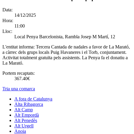
Data:
14/12/2025
Hora:
11:00
Lloc:
Local Penya Barcelonista, Rambla Josep M Martí, 12
L'entitat informa:
Tercera Cantada de nadales a favor de La Marató,
a càrrec dels grups locals Puig Havaneres i el Torb, conjuntament.
Activitat totalment gratuïta pels assistents. La Penya fa el donatiu a
La Marató.
Portem recaptats:
367.40€
Tria una comarca
A fora de Catalunya
Alta Ribagorça
Alt Camp
Alt Empordà
Alt Penedès
Alt Urgell
Anoia