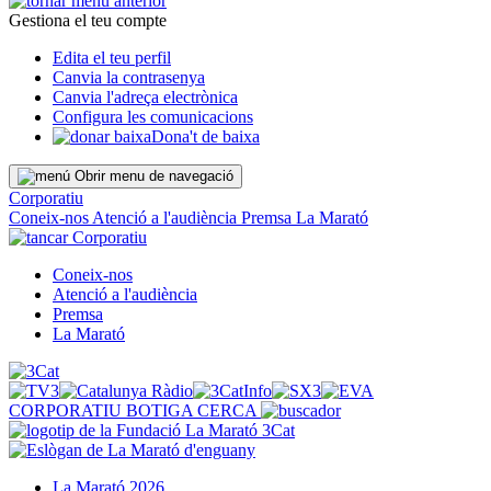
Gestiona el teu compte
Edita el teu perfil
Canvia la contrasenya
Canvia l'adreça electrònica
Configura les comunicacions
Dona't de baixa
Obrir menu de navegació
Corporatiu
Coneix-nos
Atenció a l'audiència
Premsa
La Marató
Corporatiu
Coneix-nos
Atenció a l'audiència
Premsa
La Marató
CORPORATIU
BOTIGA
CERCA
La Marató 2026