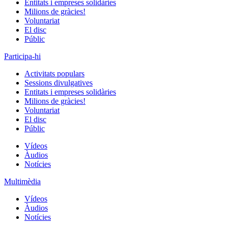
Entitats i empreses solidàries
Milions de gràcies!
Voluntariat
El disc
Públic
Participa-hi
Activitats populars
Sessions divulgatives
Entitats i empreses solidàries
Milions de gràcies!
Voluntariat
El disc
Públic
Vídeos
Àudios
Notícies
Multimèdia
Vídeos
Àudios
Notícies