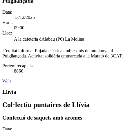
Puigllançada
Data:
13/12/2025
Hora:
09:00
Lloc:
A la cafeteria dAlabau (P6) La Molina
L'entitat informa:
Pujada clàssica amb esquís de muntanya al
Puigllançada. Activitat solidària emmarcada a la Marató de 3CAT.
Portem recaptats:
886€
Web
Llívia
Col·lectiu puntaires de Llívia
Confecció de saquets amb aromes
Data: