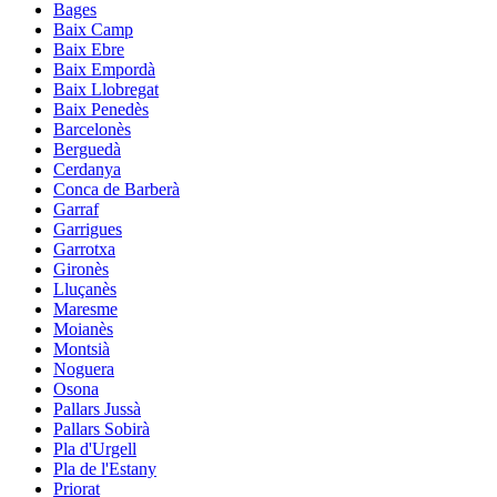
Bages
Baix Camp
Baix Ebre
Baix Empordà
Baix Llobregat
Baix Penedès
Barcelonès
Berguedà
Cerdanya
Conca de Barberà
Garraf
Garrigues
Garrotxa
Gironès
Lluçanès
Maresme
Moianès
Montsià
Noguera
Osona
Pallars Jussà
Pallars Sobirà
Pla d'Urgell
Pla de l'Estany
Priorat