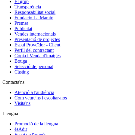
El grup
Transparència
Responsabilitat social
Fundació La Marató
Premsa
Publicitat
Vendes internacionals
Presentació de projectes
Espai Proveïdor - Client
Perfil del contractant
Còpia i Venda d'imatges
Botiga
Selecció de personal
Càsting
Contacta'ns
Atenció a l'audiència
Com veure'ns i escoltar-nos
Visita'ns
Llengua
Promoció de la llengua
ésAdir
Espai de l'aranès