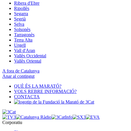
Ribera d'Ebre
Ripollès
Segarra
Segrià
Selva
Solsonès
Tarragonès
Terra Alta
Urgell
Vall d'Aran
Vallès Occidental
Vallès Oriental
A fora de Catalunya
Anar al contingut
QUÈ ÉS LA MARATÓ?
VOLS REBRE INFORMACIÓ?
CONTACTA
Corporatiu