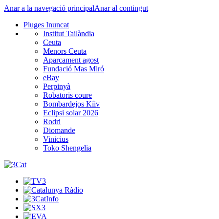
Anar a la navegació principal
Anar al contingut
Pluges Inuncat
Institut Tailàndia
Ceuta
Menors Ceuta
Aparcament agost
Fundació Mas Miró
eBay
Perpinyà
Robatoris coure
Bombardejos Kíiv
Eclipsi solar 2026
Rodri
Diomande
Vinicius
Toko Shengelia