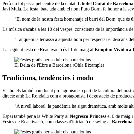
Però no tot passa pel centre de la ciutat. L'
hotel Ciutat de Barcelona
Javi Mula. La festa, batejada amb el nom Puro Born, fa honor a la sev
"El nom de la nostra festa homenatja el barri del Born, que és ún
La música s'acaba a les 10 del vespre, conscients de la importància de
"Tanquem la terrassa a aquesta hora per respectar el descans del
La següent festa de Reactivació és l'1 de maig al
Kimpton Vividora 
El Delta de l'Ebre a Barcelona (Ohla Eixample)
Tradicions, tendències i moda
Els hotels també han donat protagonisme a part de la cultura del nostre 
directe amb La Rondalla com a protagonista i degustació de productes tí
"A nivell laboral, la pandèmia ha sigut dramàtica, amb molts al
Espai també per a la White Party al
Negresco Princess
el 6 de maig i 
Festes de Reactivació, com classes d'iniciació de swing al
Barcelona 