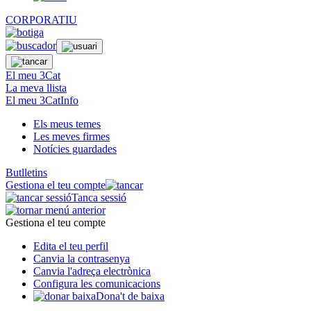
CORPORATIU
El meu 3Cat
La meva llista
El meu 3CatInfo
Els meus temes
Les meves firmes
Notícies guardades
Butlletins
Gestiona el teu compte
Tanca sessió
Gestiona el teu compte
Edita el teu perfil
Canvia la contrasenya
Canvia l'adreça electrònica
Configura les comunicacions
Dona't de baixa