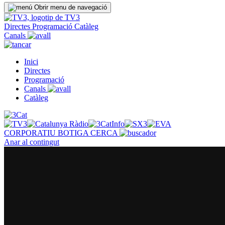
Obrir menu de navegació
Directes
Programació
Catàleg
Canals
Inici
Directes
Programació
Canals
Catàleg
CORPORATIU
BOTIGA
CERCA
Anar al contingut