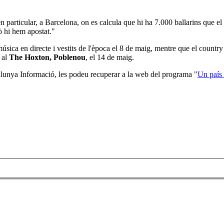
n particular, a Barcelona, on es calcula que hi ha 7.000 ballarins que e
ò hi hem apostat."
úsica en directe i vestits de l'època el 8 de maig, mentre que el countr
s al
The Hoxton, Poblenou
, el 14 de maig.
talunya Informació, les podeu recuperar a la web del programa "
Un país 