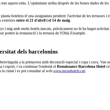
n tots aquest estiu. L'optimisme arriba després de les bones dades de le
a planta hotelera té una assignatura pendent: l'activitat de les terrasses i
s exteriors
entre el 21 d'abril i el 14 de maig
.
nys i mig amb molts hotels tancats, pràcticament no hi ha hagut activitat
 porten la restauració i la terrassa de l'Ohla Eixample.
ersitat dels barcelonins
benvinguda a la primavera amb decoració especial i copa i cava. Van s
 i esport, i va continuar l'endemà el
Renaissance Barcelona Hotel
cel
 la ciutat i es pot consultar al web
www.mesqhotels.cat
.