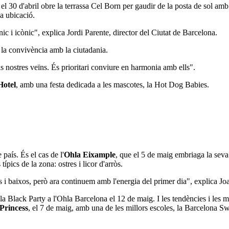
el 30 d'abril obre la terrassa Cel Born per gaudir de la posta de sol am
a ubicació.
ic i icònic", explica Jordi Parente, director del Ciutat de Barcelona.
 la convivència amb la ciutadania.
s nostres veïns. És prioritari conviure en harmonia amb ells".
Hotel
, amb una festa dedicada a les mascotes, la Hot Dog Babies.
país. És el cas de l'
Ohla Eixample
, que el 5 de maig embriaga la seva
pics de la zona: ostres i licor d'arròs.
ts i baixos, però ara continuem amb l'energia del primer dia", explica 
la Black Party a l'Ohla Barcelona el 12 de maig. I les tendències i les m
Princess
, el 7 de maig, amb una de les millors escoles, la Barcelona S