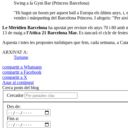
Swing a la Gym Bar (Princess Barcelona)
"Hi hagut un boom per aquest ball a Europa els últims anys, i, e
vendes i màrqueting del Barcelona Princess. I afegeix: "Per aix
Le Méridien Barcelona
ha apostat per reviure els anys 70 i 80 amb m
13 de maig a
l'Attica 21 Barcelona Mar.
Es tancarà el cicle de feste
Aquesta i totes les propostes turístiques que fem, cada setmana, a Ca
ARXIVAT A:
Turisme
compartir a Whatsapp
compartir a Facebook
compartir a X
Anar al contingut
Cerca posts del blog
Cercador
Des de:
Fins a: