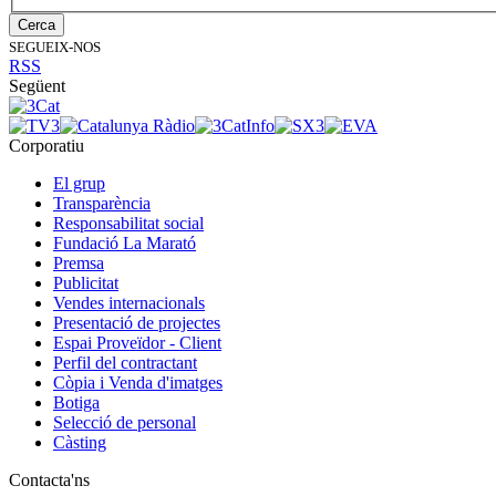
Cerca
SEGUEIX-NOS
RSS
Següent
Corporatiu
El grup
Transparència
Responsabilitat social
Fundació La Marató
Premsa
Publicitat
Vendes internacionals
Presentació de projectes
Espai Proveïdor - Client
Perfil del contractant
Còpia i Venda d'imatges
Botiga
Selecció de personal
Càsting
Contacta'ns