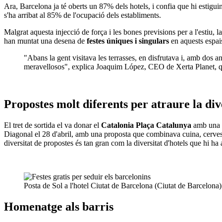
Ara, Barcelona ja té oberts un 87% dels hotels, i confia que hi estigui
s'ha arribat al 85% de l'ocupació dels establiments.
Malgrat aquesta injecció de força i les bones previsions per a l'estiu, l
han muntat una desena de
festes úniques i singulars
en aquests espai
"Abans la gent visitava les terrasses, en disfrutava i, amb dos a
meravellosos", explica Joaquim López, CEO de Xerta Planet, que
Propostes molt diferents per atraure la div
El tret de sortida el va donar el
Catalonia Plaça Catalunya
amb una 
Diagonal el 28 d'abril, amb una proposta que combinava cuina, cervesa
diversitat de propostes és tan gran com la diversitat d'hotels que hi ha a
Posta de Sol a l'hotel Ciutat de Barcelona (Ciutat de Barcelona)
Homenatge als barris