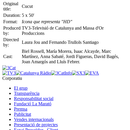
Original
Cucut
title:
Duration:
5 x 50'
Format:
Icona que representa "HD"
Produced
TV3-Televisió de Catalunya and Massa d'Or
by:
Produccions
Directed
Laura Jou and Fernando Trullols Santiago
by:
Biel Rossell, María Morera, Isaac Alcayde, Marc
Cast:
Martínez, Anna Sabaté, Jordi Figueras, David Bagés,
Joan Amargós and Lluís Febrer.
Corporatiu
El grup
Transparència
Responsabilitat social
Fundació La Marató
Premsa
Publicitat
Vendes internacionals
Presentació de projectes
Espai Proveïdor - Client