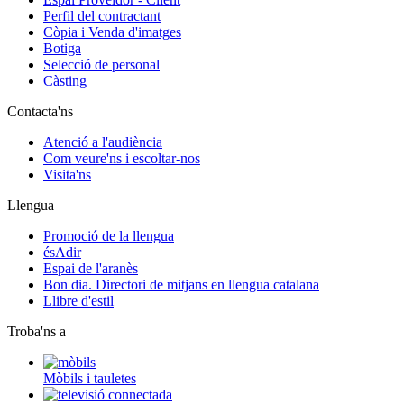
Perfil del contractant
Còpia i Venda d'imatges
Botiga
Selecció de personal
Càsting
Contacta'ns
Atenció a l'audiència
Com veure'ns i escoltar-nos
Visita'ns
Llengua
Promoció de la llengua
ésAdir
Espai de l'aranès
Bon dia. Directori de mitjans en llengua catalana
Llibre d'estil
Troba'ns a
Mòbils i tauletes