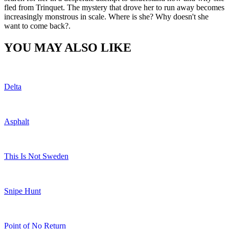
fled from Trinquet. The mystery that drove her to run away becomes
increasingly monstrous in scale. Where is she? Why doesn't she
want to come back?.
YOU MAY ALSO LIKE
Delta
Asphalt
This Is Not Sweden
Snipe Hunt
Point of No Return