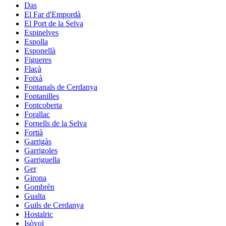
Das
El Far d'Empordà
El Port de la Selva
Espinelves
Espolla
Esponellà
Figueres
Flaçà
Foixà
Fontanals de Cerdanya
Fontanilles
Fontcoberta
Forallac
Fornells de la Selva
Fortià
Garrigàs
Garrigoles
Garriguella
Ger
Girona
Gombrèn
Gualta
Guils de Cerdanya
Hostalric
Isòvol