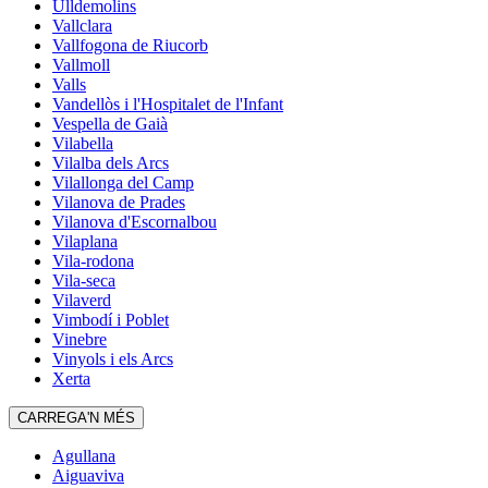
Ulldemolins
Vallclara
Vallfogona de Riucorb
Vallmoll
Valls
Vandellòs i l'Hospitalet de l'Infant
Vespella de Gaià
Vilabella
Vilalba dels Arcs
Vilallonga del Camp
Vilanova de Prades
Vilanova d'Escornalbou
Vilaplana
Vila-rodona
Vila-seca
Vilaverd
Vimbodí i Poblet
Vinebre
Vinyols i els Arcs
Xerta
CARREGA'N MÉS
Agullana
Aiguaviva