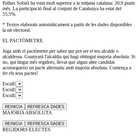
Pallars Sobirà ha estat molt superior a la mitjana catalana: 20,9 punts
més. La participació final al conjunt de Catalunya ha estat del
55,5%.
* Textos elaborats automàticament a partir de les dades disponibles
la nit electoral.
EL PACTÒMETRE
Juga amb el pactòmetre per saber qui pot ser el teu alcalde o
alcaldessa. Guanyarà l'alcaldia qui hagi obtingut majoria absoluta. Si
no, qui tingui més regidors, llevat que algun altre candidat
aconsegueixi un pacte alternatiu amb majoria absoluta. Comença a
fer els teus pactes!
Escull:
Escull:
Escull:
REINICIA
REFRESCA
DADES
MAJORIA ABSOLUTA
REINICIA
REFRESCA
DADES
REGIDORS ELECTES