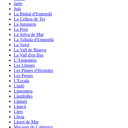
Jafre
Juià
La Bisbal d'Empordà
La Cellera de Ter
La Jonquera
La Pera
La Selva de Mar
La Tallada d'Empordà
La Vajol
La Vall de Bianya
La Vall d'en Bas
L'Armentera
Les Llosses
Les Planes d'Hostoles
Les Preses
L'Escala
Lladó
Llagostera
Llambilles
Llanars
Llançà
Llers
Llívia
Lloret de Mar
Maçanet de Cabrenys