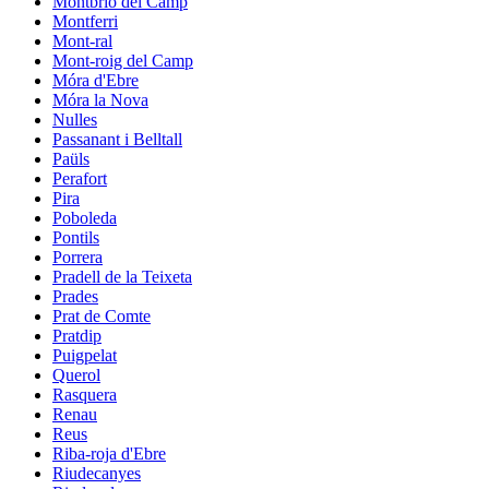
Montbrió del Camp
Montferri
Mont-ral
Mont-roig del Camp
Móra d'Ebre
Móra la Nova
Nulles
Passanant i Belltall
Paüls
Perafort
Pira
Poboleda
Pontils
Porrera
Pradell de la Teixeta
Prades
Prat de Comte
Pratdip
Puigpelat
Querol
Rasquera
Renau
Reus
Riba-roja d'Ebre
Riudecanyes