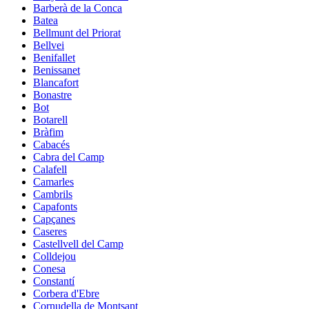
Barberà de la Conca
Batea
Bellmunt del Priorat
Bellvei
Benifallet
Benissanet
Blancafort
Bonastre
Bot
Botarell
Bràfim
Cabacés
Cabra del Camp
Calafell
Camarles
Cambrils
Capafonts
Capçanes
Caseres
Castellvell del Camp
Colldejou
Conesa
Constantí
Corbera d'Ebre
Cornudella de Montsant