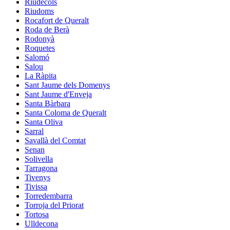
Riudecols
Riudoms
Rocafort de Queralt
Roda de Berà
Rodonyà
Roquetes
Salomó
Salou
La Ràpita
Sant Jaume dels Domenys
Sant Jaume d'Enveja
Santa Bàrbara
Santa Coloma de Queralt
Santa Oliva
Sarral
Savallà del Comtat
Senan
Solivella
Tarragona
Tivenys
Tivissa
Torredembarra
Torroja del Priorat
Tortosa
Ulldecona