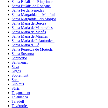
Santa Eulàlia de Riuprimer
Santa Eulàlia de Ronçana
Santa Fe del Penedès
Santa Margarida de Montbui
Santa Margarida i els Monjos
Santa Maria de Besora
Santa Maria de Martorelles
Santa Maria de Merlès
Santa Maria de Miralles
Santa Maria de Palautordera
Santa Maria d'Oló
Santa Perpètua de Mogoda
Santa Susanna
Santpedor
Sentmenat
Seva
Sitges
Sobremunt
Sora
Subirats
Súria
Tagamanent
Talamanca
Taradell
Tavèrnoles