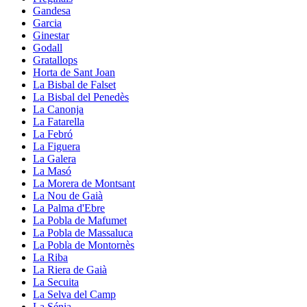
Gandesa
Garcia
Ginestar
Godall
Gratallops
Horta de Sant Joan
La Bisbal de Falset
La Bisbal del Penedès
La Canonja
La Fatarella
La Febró
La Figuera
La Galera
La Masó
La Morera de Montsant
La Nou de Gaià
La Palma d'Ebre
La Pobla de Mafumet
La Pobla de Massaluca
La Pobla de Montornès
La Riba
La Riera de Gaià
La Secuita
La Selva del Camp
La Sénia