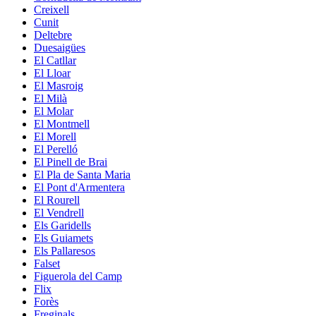
Creixell
Cunit
Deltebre
Duesaigües
El Catllar
El Lloar
El Masroig
El Milà
El Molar
El Montmell
El Morell
El Perelló
El Pinell de Brai
El Pla de Santa Maria
El Pont d'Armentera
El Rourell
El Vendrell
Els Garidells
Els Guiamets
Els Pallaresos
Falset
Figuerola del Camp
Flix
Forès
Freginals