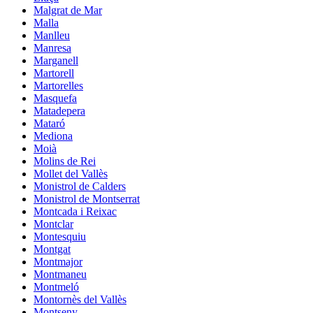
Malgrat de Mar
Malla
Manlleu
Manresa
Marganell
Martorell
Martorelles
Masquefa
Matadepera
Mataró
Mediona
Moià
Molins de Rei
Mollet del Vallès
Monistrol de Calders
Monistrol de Montserrat
Montcada i Reixac
Montclar
Montesquiu
Montgat
Montmajor
Montmaneu
Montmeló
Montornès del Vallès
Montseny