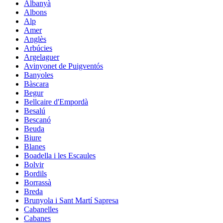
Albanyà
Albons
Alp
Amer
Anglès
Arbúcies
Argelaguer
Avinyonet de Puigventós
Banyoles
Bàscara
Begur
Bellcaire d'Empordà
Besalú
Bescanó
Beuda
Biure
Blanes
Boadella i les Escaules
Bolvir
Bordils
Borrassà
Breda
Brunyola i Sant Martí Sapresa
Cabanelles
Cabanes