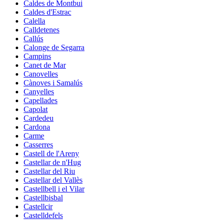
Caldes de Montbui
Caldes d'Estrac
Calella
Calldetenes
Callús
Calonge de Segarra
Campins
Canet de Mar
Canovelles
Cànoves i Samalús
Canyelles
Capellades
Capolat
Cardedeu
Cardona
Carme
Casserres
Castell de l'Areny
Castellar de n'Hug
Castellar del Riu
Castellar del Vallès
Castellbell i el Vilar
Castellbisbal
Castellcir
Castelldefels