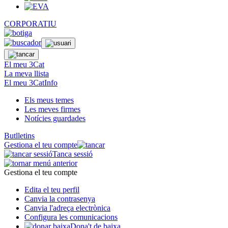
CORPORATIU
El meu 3Cat
La meva llista
El meu 3CatInfo
Els meus temes
Les meves firmes
Notícies guardades
Butlletins
Gestiona el teu compte
Tanca sessió
Gestiona el teu compte
Edita el teu perfil
Canvia la contrasenya
Canvia l'adreça electrònica
Configura les comunicacions
Dona't de baixa