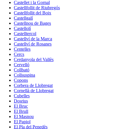
Castellet i la Gornal
Castellfollit de Riubregós
Castellfollit del Boix
Castellgalí
Castellnou de Bages
Castellolí
Castellterçol
Castellví de la Marca
Castellví de Rosanes
Centelles
Cercs
Cerdanyola del Vallès
Cervelló
Collbató
Collsuspina
Copons
Corbera de Llobregat
Cornellà de Llobregat
Cubelles
Dosrius
El Bruc
El Brull
El Masnou
El Papiol
El Pla del Penedès