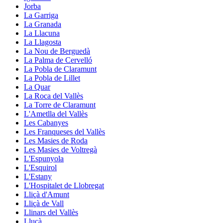
Jorba
La Garriga
La Granada
La Llacuna
La Llagosta
La Nou de Berguedà
La Palma de Cervelló
La Pobla de Claramunt
La Pobla de Lillet
La Quar
La Roca del Vallès
La Torre de Claramunt
L'Ametlla del Vallès
Les Cabanyes
Les Franqueses del Vallès
Les Masies de Roda
Les Masies de Voltregà
L'Espunyola
L'Esquirol
L'Estany
L'Hospitalet de Llobregat
Lliçà d'Amunt
Lliçà de Vall
Llinars del Vallès
Lluçà