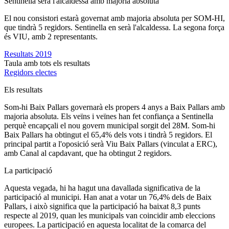
Sentinella serà l'alcaldessa amb majoria absoluta
El nou consistori estarà governat amb majoria absoluta per SOM-HI,
que tindrà 5 regidors. Sentinella en serà l'alcaldessa. La segona força
és VIU, amb 2 representants.
Resultats 2019
Taula amb tots els resultats
Regidors electes
Els resultats
Som-hi Baix Pallars governarà els propers 4 anys a Baix Pallars amb
majoria absoluta. Els veïns i veïnes han fet confiança a Sentinella
perquè encapçali el nou govern municipal sorgit del 28M. Som-hi
Baix Pallars ha obtingut el 65,4% dels vots i tindrà 5 regidors. El
principal partit a l'oposició serà Viu Baix Pallars (vinculat a ERC),
amb Canal al capdavant, que ha obtingut 2 regidors.
La participació
Aquesta vegada, hi ha hagut una davallada significativa de la
participació al municipi. Han anat a votar un 76,4% dels de Baix
Pallars, i això significa que la participació ha baixat 8,3 punts
respecte al 2019, quan les municipals van coincidir amb eleccions
europees. La participació en aquesta localitat de la comarca del