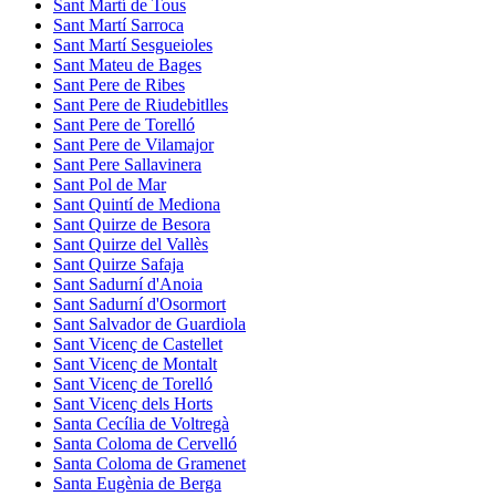
Sant Martí de Tous
Sant Martí Sarroca
Sant Martí Sesgueioles
Sant Mateu de Bages
Sant Pere de Ribes
Sant Pere de Riudebitlles
Sant Pere de Torelló
Sant Pere de Vilamajor
Sant Pere Sallavinera
Sant Pol de Mar
Sant Quintí de Mediona
Sant Quirze de Besora
Sant Quirze del Vallès
Sant Quirze Safaja
Sant Sadurní d'Anoia
Sant Sadurní d'Osormort
Sant Salvador de Guardiola
Sant Vicenç de Castellet
Sant Vicenç de Montalt
Sant Vicenç de Torelló
Sant Vicenç dels Horts
Santa Cecília de Voltregà
Santa Coloma de Cervelló
Santa Coloma de Gramenet
Santa Eugènia de Berga