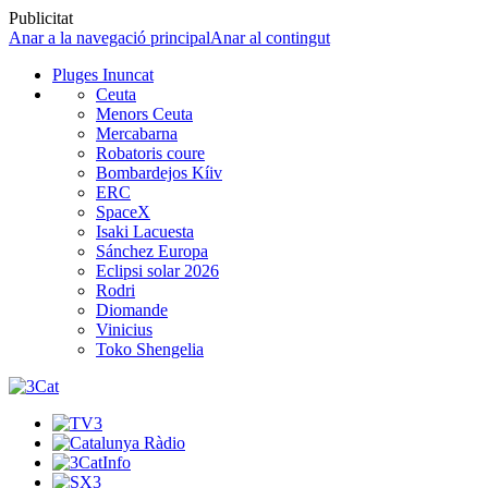
Publicitat
Anar a la navegació principal
Anar al contingut
Pluges Inuncat
Ceuta
Menors Ceuta
Mercabarna
Robatoris coure
Bombardejos Kíiv
ERC
SpaceX
Isaki Lacuesta
Sánchez Europa
Eclipsi solar 2026
Rodri
Diomande
Vinicius
Toko Shengelia