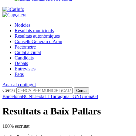
Notícies
Resultats municipals
Resultats autonòmiques
Conselh Generau d'Aran
Pactòmetre
Ciutat a ciutat
Candidats
Debats
Entrevistes
Faqs
Anar al contingut
Cercar
Cerca
Barcelona
BCN
Lleida
LL
Tarragona
TGN
Girona
GI
Resultats a Baix Pallars
100% escrutat