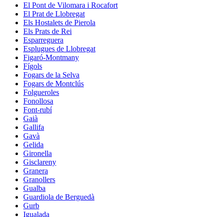
El Pont de Vilomara i Rocafort
El Prat de Llobregat
Els Hostalets de Pierola
Els Prats de Rei
Esparreguera
Esplugues de Llobregat
Figaró-Montmany
Fígols
Fogars de la Selva
Fogars de Montclús
Folgueroles
Fonollosa
Font-rubí
Gaià
Gallifa
Gavà
Gelida
Gironella
Gisclareny
Granera
Granollers
Gualba
Guardiola de Berguedà
Gurb
Igualada