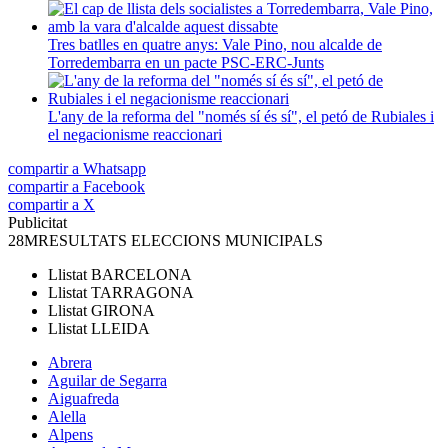
Tres batlles en quatre anys: Vale Pino, nou alcalde de
Torredembarra en un pacte PSC-ERC-Junts
L'any de la reforma del "només sí és sí", el petó de Rubiales i
el negacionisme reaccionari
compartir a Whatsapp
compartir a Facebook
compartir a X
Publicitat
28M
RESULTATS ELECCIONS MUNICIPALS
Llistat
BARCELONA
Llistat
TARRAGONA
Llistat
GIRONA
Llistat
LLEIDA
Abrera
Aguilar de Segarra
Aiguafreda
Alella
Alpens