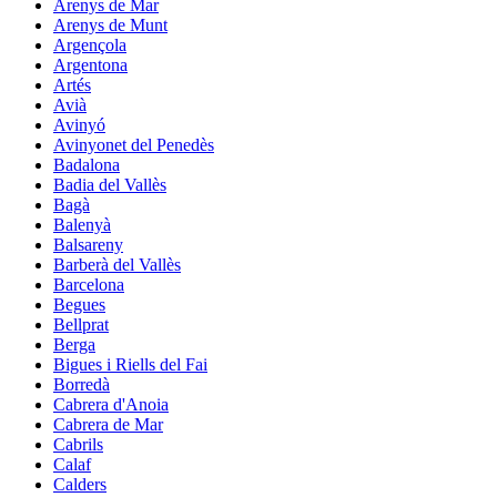
Arenys de Mar
Arenys de Munt
Argençola
Argentona
Artés
Avià
Avinyó
Avinyonet del Penedès
Badalona
Badia del Vallès
Bagà
Balenyà
Balsareny
Barberà del Vallès
Barcelona
Begues
Bellprat
Berga
Bigues i Riells del Fai
Borredà
Cabrera d'Anoia
Cabrera de Mar
Cabrils
Calaf
Calders