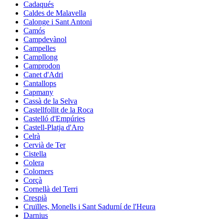
Cadaqués
Caldes de Malavella
Calonge i Sant Antoni
Camós
Campdevànol
Campelles
Campllong
Camprodon
Canet d'Adri
Cantallops
Capmany
Cassà de la Selva
Castellfollit de la Roca
Castelló d'Empúries
Castell-Platja d'Aro
Celrà
Cervià de Ter
Cistella
Colera
Colomers
Corçà
Cornellà del Terri
Crespià
Cruïlles, Monells i Sant Sadurní de l'Heura
Darnius