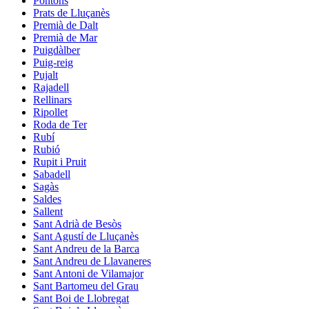
Pontons
Prats de Lluçanès
Premià de Dalt
Premià de Mar
Puigdàlber
Puig-reig
Pujalt
Rajadell
Rellinars
Ripollet
Roda de Ter
Rubí
Rubió
Rupit i Pruit
Sabadell
Sagàs
Saldes
Sallent
Sant Adrià de Besòs
Sant Agustí de Lluçanès
Sant Andreu de la Barca
Sant Andreu de Llavaneres
Sant Antoni de Vilamajor
Sant Bartomeu del Grau
Sant Boi de Llobregat