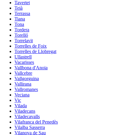
Tavertet
Teià
Terrassa
Tiana
Tona
Tordera
Torelló
Torrelavit
Torrelles de Foix
Torrelles de Llobregat
Ullastrell
Vacarisses
Vallbona d'Anoia
Vallcebre
Vallgorguina
Vallirana
Vallromanes
Veciana
Vic
Vilada
Viladecans
Viladecavalls
Vilafranca del Penedès
Vilalba Sasserra
Vilanova de Sau