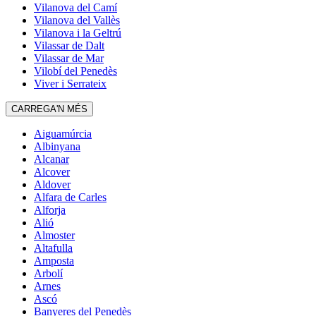
Vilanova del Camí
Vilanova del Vallès
Vilanova i la Geltrú
Vilassar de Dalt
Vilassar de Mar
Vilobí del Penedès
Viver i Serrateix
CARREGA'N MÉS
Aiguamúrcia
Albinyana
Alcanar
Alcover
Aldover
Alfara de Carles
Alforja
Alió
Almoster
Altafulla
Amposta
Arbolí
Arnes
Ascó
Banyeres del Penedès