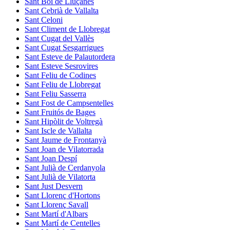
Sant Boi de Lluçanès
Sant Cebrià de Vallalta
Sant Celoni
Sant Climent de Llobregat
Sant Cugat del Vallès
Sant Cugat Sesgarrigues
Sant Esteve de Palautordera
Sant Esteve Sesrovires
Sant Feliu de Codines
Sant Feliu de Llobregat
Sant Feliu Sasserra
Sant Fost de Campsentelles
Sant Fruitós de Bages
Sant Hipòlit de Voltregà
Sant Iscle de Vallalta
Sant Jaume de Frontanyà
Sant Joan de Vilatorrada
Sant Joan Despí
Sant Julià de Cerdanyola
Sant Julià de Vilatorta
Sant Just Desvern
Sant Llorenç d'Hortons
Sant Llorenç Savall
Sant Martí d'Albars
Sant Martí de Centelles