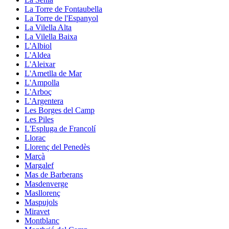
La Torre de Fontaubella
La Torre de l'Espanyol
La Vilella Alta
La Vilella Baixa
L'Albiol
L'Aldea
L'Aleixar
L'Ametlla de Mar
L'Ampolla
L'Arboç
L'Argentera
Les Borges del Camp
Les Piles
L'Espluga de Francolí
Llorac
Llorenç del Penedès
Marçà
Margalef
Mas de Barberans
Masdenverge
Masllorenç
Maspujols
Miravet
Montblanc