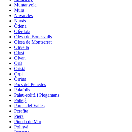
Muntanyola
Mura
Navarcles
Navàs
Òdena
Olèrdola
Olesa de Bonesvalls
Olesa de Montserrat
Olivella
Olost
Olvan
Orís
Oristà
Orpí
Òrrius
Pacs del Penedès
Palafolls
Palau-solità i Plegamans
Pallejà
Parets del Vallès
Perafita
Piera
Pineda de Mar
Polinyà