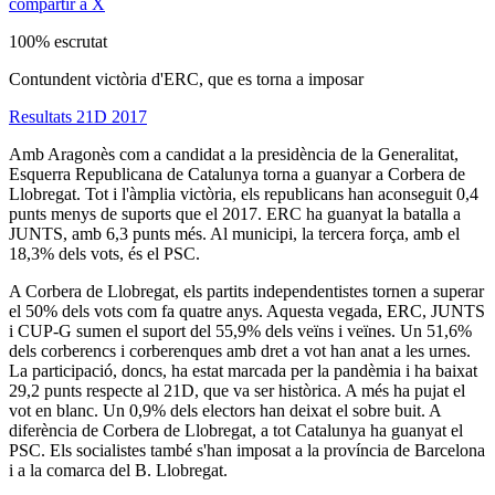
compartir a X
100% escrutat
Contundent victòria d'ERC, que es torna a imposar
Resultats 21D 2017
Amb Aragonès com a candidat a la presidència de la Generalitat,
Esquerra Republicana de Catalunya torna a guanyar a Corbera de
Llobregat. Tot i l'àmplia victòria, els republicans han aconseguit 0,4
punts menys de suports que el 2017. ERC ha guanyat la batalla a
JUNTS, amb 6,3 punts més. Al municipi, la tercera força, amb el
18,3% dels vots, és el PSC.
A Corbera de Llobregat, els partits independentistes tornen a superar
el 50% dels vots com fa quatre anys. Aquesta vegada, ERC, JUNTS
i CUP-G sumen el suport del 55,9% dels veïns i veïnes. Un 51,6%
dels corberencs i corberenques amb dret a vot han anat a les urnes.
La participació, doncs, ha estat marcada per la pandèmia i ha baixat
29,2 punts respecte al 21D, que va ser històrica. A més ha pujat el
vot en blanc. Un 0,9% dels electors han deixat el sobre buit. A
diferència de Corbera de Llobregat, a tot Catalunya ha guanyat el
PSC. Els socialistes també s'han imposat a la província de Barcelona
i a la comarca del B. Llobregat.