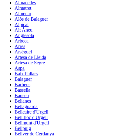
Almacelles
Almatret
Almenar
Alòs de Balaguer
Alpicat
Alt Àneu
Anglesola
Arbeca
Arres
Arsèguel
Artesa de Lleida
Artesa de Segre
Aspa
Baix Pallars
Balaguer
Barbens
Bassella
Bausen
Belianes
Bellaguarda
Bellcaire d'Urgell
Bell-lloc d'Urgell
Bellmunt d'Urgell
Bellpuig
Bellver de Cerdanya