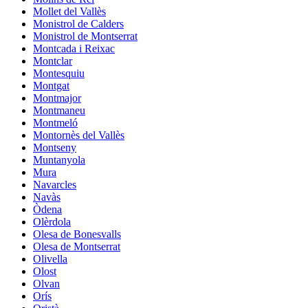
Mollet del Vallès
Monistrol de Calders
Monistrol de Montserrat
Montcada i Reixac
Montclar
Montesquiu
Montgat
Montmajor
Montmaneu
Montmeló
Montornès del Vallès
Montseny
Muntanyola
Mura
Navarcles
Navàs
Òdena
Olèrdola
Olesa de Bonesvalls
Olesa de Montserrat
Olivella
Olost
Olvan
Orís