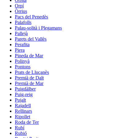
Oristà
Orpí
Òrrius
Pacs del Penedès
Palafolls
Palau-solità i Plegamans
Pallejà
Parets del Vallès
Perafita
Piera
Pineda de Mar
Polinyà
Pontons
Prats de Lluçanès
Premià de Dalt
Premià de Mar
Puigdàlber
Puig-reig
Pujalt
Rajadell
Rellinars
Ripollet
Roda de Ter
Rubí
Rubió