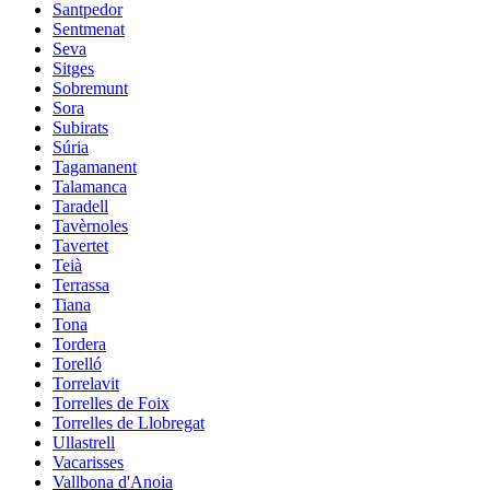
Santpedor
Sentmenat
Seva
Sitges
Sobremunt
Sora
Subirats
Súria
Tagamanent
Talamanca
Taradell
Tavèrnoles
Tavertet
Teià
Terrassa
Tiana
Tona
Tordera
Torelló
Torrelavit
Torrelles de Foix
Torrelles de Llobregat
Ullastrell
Vacarisses
Vallbona d'Anoia