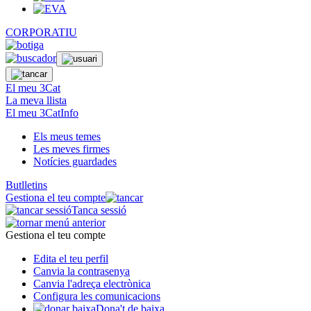
CORPORATIU
El meu 3Cat
La meva llista
El meu 3CatInfo
Els meus temes
Les meves firmes
Notícies guardades
Butlletins
Gestiona el teu compte
Tanca sessió
Gestiona el teu compte
Edita el teu perfil
Canvia la contrasenya
Canvia l'adreça electrònica
Configura les comunicacions
Dona't de baixa