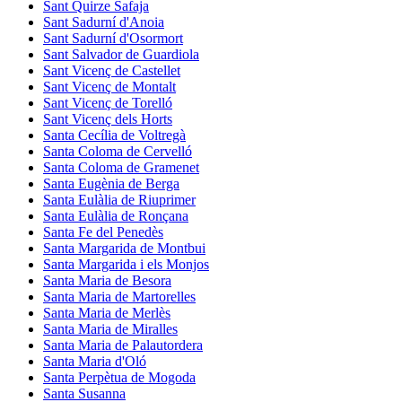
Sant Quirze Safaja
Sant Sadurní d'Anoia
Sant Sadurní d'Osormort
Sant Salvador de Guardiola
Sant Vicenç de Castellet
Sant Vicenç de Montalt
Sant Vicenç de Torelló
Sant Vicenç dels Horts
Santa Cecília de Voltregà
Santa Coloma de Cervelló
Santa Coloma de Gramenet
Santa Eugènia de Berga
Santa Eulàlia de Riuprimer
Santa Eulàlia de Ronçana
Santa Fe del Penedès
Santa Margarida de Montbui
Santa Margarida i els Monjos
Santa Maria de Besora
Santa Maria de Martorelles
Santa Maria de Merlès
Santa Maria de Miralles
Santa Maria de Palautordera
Santa Maria d'Oló
Santa Perpètua de Mogoda
Santa Susanna