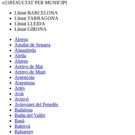
e21
RESULTAT PER MUNICIPI
Llistat
BARCELONA
Llistat
TARRAGONA
Llistat
LLEIDA
Llistat
GIRONA
Abrera
Aguilar de Segarra
Aiguafreda
Alella
Alpens
Arenys de Mar
Arenys de Munt
Argençola
Argentona
Artés
Avià
Avinyó
Avinyonet del Penedès
Badalona
Badia del Vallès
Bagà
Balenyà
Balsareny