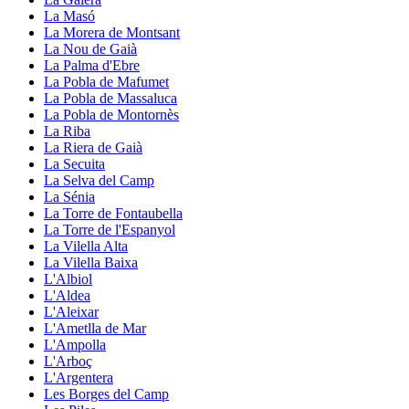
La Masó
La Morera de Montsant
La Nou de Gaià
La Palma d'Ebre
La Pobla de Mafumet
La Pobla de Massaluca
La Pobla de Montornès
La Riba
La Riera de Gaià
La Secuita
La Selva del Camp
La Sénia
La Torre de Fontaubella
La Torre de l'Espanyol
La Vilella Alta
La Vilella Baixa
L'Albiol
L'Aldea
L'Aleixar
L'Ametlla de Mar
L'Ampolla
L'Arboç
L'Argentera
Les Borges del Camp