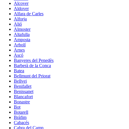
Alcover
Aldover
Alfara de Carles
Alforja
Alió
Almoster
Altafulla
Amposta
Arbolí
Arnes
Ascó
Banyeres del Penedès
Barberà de la Conca
Batea
Bellmunt del Priorat
Bellvei
Benifallet
Benissanet
Blancafort
Bonastre
Bot
Botarell
Bràfim
Cabacés
Cabra del Camp