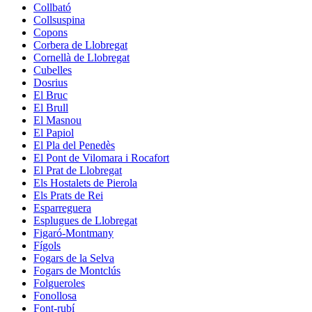
Collbató
Collsuspina
Copons
Corbera de Llobregat
Cornellà de Llobregat
Cubelles
Dosrius
El Bruc
El Brull
El Masnou
El Papiol
El Pla del Penedès
El Pont de Vilomara i Rocafort
El Prat de Llobregat
Els Hostalets de Pierola
Els Prats de Rei
Esparreguera
Esplugues de Llobregat
Figaró-Montmany
Fígols
Fogars de la Selva
Fogars de Montclús
Folgueroles
Fonollosa
Font-rubí