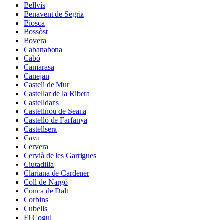
Bellvís
Benavent de Segrià
Biosca
Bossòst
Bovera
Cabanabona
Cabó
Camarasa
Canejan
Castell de Mur
Castellar de la Ribera
Castelldans
Castellnou de Seana
Castelló de Farfanya
Castellserà
Cava
Cervera
Cervià de les Garrigues
Ciutadilla
Clariana de Cardener
Coll de Nargó
Conca de Dalt
Corbins
Cubells
El Cogul