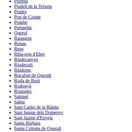
Porrera
Pradell de la Teixeta
Prades
Prat de Comte
Pratdip
Puigpelat
Querol
Rasquera
Renau
Reus
Riba-roja d'Ebre
Riudecanyes
Riudecols
Riudoms
Rocafort de Queralt
Roda de Berà
Rodonyà
Roquetes
Salomó
Salou
Sant Carles de la Ràpita
Sant Jaume dels Domenys
Sant Jaume d'Enveja
Santa Bàrbara
Santa Coloma de Queralt