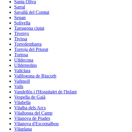
Santa Oliva
Sarral
Savallà del Comtat
Senan
Solivella
Tarragona ciutat
Tivenys
Tivissa
Torredembarra
Torroja del Priorat
Tortosa
Ulldecona
Ulldemolins
Vallclara
Vallfogona de Riucorb
Vallmoll
Valls
Vandellòs i l'Hospitalet de l'Infant
Vespella de Gaià
Vilabella
Vilalba dels Arcs
Vilallonga del Camp
Vilanova de Prades
Vilanova d'Escornalbou
Vilaplana