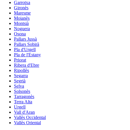
Garrotxa
Gironès
Maresme
Moianès
Montsià
Noguera
Osona
Pallars Jussà
Pallars Sobirà
Pla d'Urgell
Pla de l'Estany
Priorat
Ribera d'Ebre
Ripollès
Segarra
Segrià
Selva
Solsonès
Tarragonès
Terra Alta
Urgell
Vall d'Aran
Vallès Occidental
Vallès Oriental