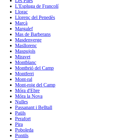
Les Piles
L'Espluga de Francolí
Llorac
Llorenç del Penedès
Marçà
Margalef
Mas de Barberans
Masdenverge
Masllorenç
Maspujols
Miravet
Montblanc
Montbrió del Camp
Montferri
Mont-ral
Mont-roig del Camp
Móra d'Ebre
Móra la Nova
Nulles
Passanant i Belltall
Paüls
Perafort
Pira
Poboleda
Pontils