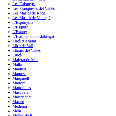
Les Cabanyes
Les Franqueses del Vallès
Les Masies de Roda
Les Masies de Voltregà
L'Espunyola
L'Esquirol
L'Estany
L'Hospitalet de Llobregat
Lliçà d'Amunt
Lliçà de Vall
Llinars del Vallès
Lluçà
Malgrat de Mar
Malla
Manlleu
Manresa
Marganell
Martorell
Martorelles
Masquefa
Matadepera
Mataró
Mediona
Moià
Molins de Rei