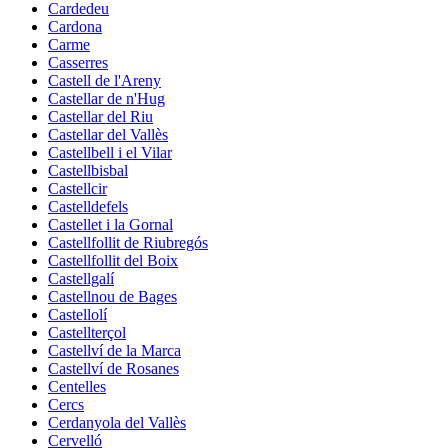
Cardedeu
Cardona
Carme
Casserres
Castell de l'Areny
Castellar de n'Hug
Castellar del Riu
Castellar del Vallès
Castellbell i el Vilar
Castellbisbal
Castellcir
Castelldefels
Castellet i la Gornal
Castellfollit de Riubregós
Castellfollit del Boix
Castellgalí
Castellnou de Bages
Castellolí
Castellterçol
Castellví de la Marca
Castellví de Rosanes
Centelles
Cercs
Cerdanyola del Vallès
Cervelló