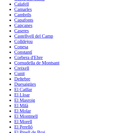
Calafell
Camarles
Cambrils
Capafonts
Capçanes
Caseres
Castellvell del Camp
Colldejou
Conesa
Constantí
Corbera d'Ebre
Cornudella de Montsant
Creixell
Cunit
Deltebre
Duesaigües
El Catllar
El Lloar
El Masroig
El Milà
El Molar
El Montmell
El Morell
El Perelló
El Pinell de Brai