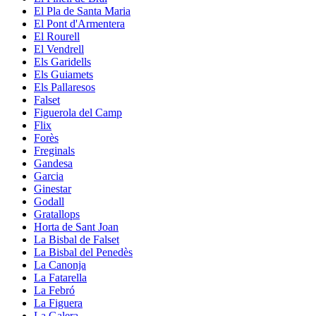
El Pla de Santa Maria
El Pont d'Armentera
El Rourell
El Vendrell
Els Garidells
Els Guiamets
Els Pallaresos
Falset
Figuerola del Camp
Flix
Forès
Freginals
Gandesa
Garcia
Ginestar
Godall
Gratallops
Horta de Sant Joan
La Bisbal de Falset
La Bisbal del Penedès
La Canonja
La Fatarella
La Febró
La Figuera
La Galera