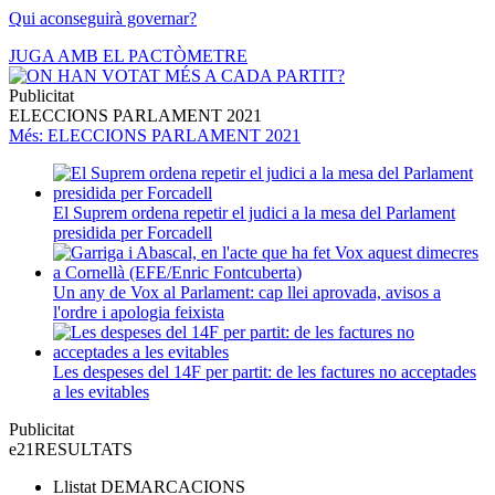
Qui aconseguirà governar?
JUGA AMB EL PACTÒMETRE
Publicitat
ELECCIONS PARLAMENT 2021
Més
: ELECCIONS PARLAMENT 2021
El Suprem ordena repetir el judici a la mesa del Parlament
presidida per Forcadell
Un any de Vox al Parlament: cap llei aprovada, avisos a
l'ordre i apologia feixista
Les despeses del 14F per partit: de les factures no acceptades
a les evitables
Publicitat
e21
RESULTATS
Llistat
DEMARCACIONS