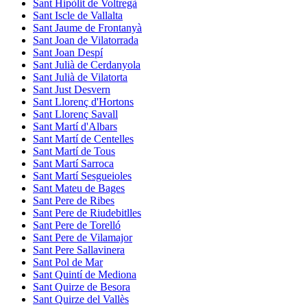
Sant Hipòlit de Voltregà
Sant Iscle de Vallalta
Sant Jaume de Frontanyà
Sant Joan de Vilatorrada
Sant Joan Despí
Sant Julià de Cerdanyola
Sant Julià de Vilatorta
Sant Just Desvern
Sant Llorenç d'Hortons
Sant Llorenç Savall
Sant Martí d'Albars
Sant Martí de Centelles
Sant Martí de Tous
Sant Martí Sarroca
Sant Martí Sesgueioles
Sant Mateu de Bages
Sant Pere de Ribes
Sant Pere de Riudebitlles
Sant Pere de Torelló
Sant Pere de Vilamajor
Sant Pere Sallavinera
Sant Pol de Mar
Sant Quintí de Mediona
Sant Quirze de Besora
Sant Quirze del Vallès