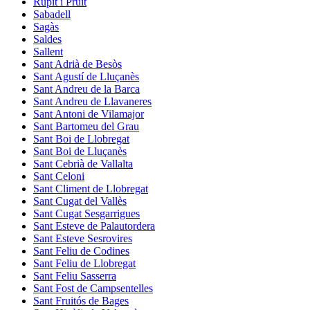
Rupit i Pruit
Sabadell
Sagàs
Saldes
Sallent
Sant Adrià de Besòs
Sant Agustí de Lluçanès
Sant Andreu de la Barca
Sant Andreu de Llavaneres
Sant Antoni de Vilamajor
Sant Bartomeu del Grau
Sant Boi de Llobregat
Sant Boi de Lluçanès
Sant Cebrià de Vallalta
Sant Celoni
Sant Climent de Llobregat
Sant Cugat del Vallès
Sant Cugat Sesgarrigues
Sant Esteve de Palautordera
Sant Esteve Sesrovires
Sant Feliu de Codines
Sant Feliu de Llobregat
Sant Feliu Sasserra
Sant Fost de Campsentelles
Sant Fruitós de Bages