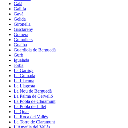
Gaià
Gallifa
Gavà
Gelida
Gironella
Gisclareny
Granera
Granollers
Gualba
Guardiola de Berguedà
Gurb
Igualada
Jorba
La Garriga
La Granada
La Llacuna
La Llagosta
La Nou de Berguedà
La Palma de Cervelló
La Pobla de Claramunt
La Pobla de Lillet
La Quar
La Roca del Vallès
La Torre de Claramunt
L'Ametlla del Vallès