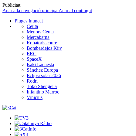
Publicitat
Anar a la navegació principal
Anar al contingut
Pluges Inuncat
Ceuta
Menors Ceuta
Mercabarna
Robatoris coure
Bombardejos Kíiv
ERC
SpaceX
Isaki Lacuesta
Sánchez Europa
Eclipsi solar 2026
Rodri
Toko Shengelia
Infantino Marroc
Vinicius