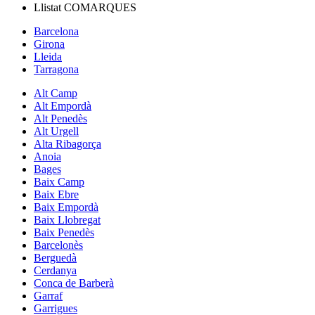
Llistat
COMARQUES
Barcelona
Girona
Lleida
Tarragona
Alt Camp
Alt Empordà
Alt Penedès
Alt Urgell
Alta Ribagorça
Anoia
Bages
Baix Camp
Baix Ebre
Baix Empordà
Baix Llobregat
Baix Penedès
Barcelonès
Berguedà
Cerdanya
Conca de Barberà
Garraf
Garrigues