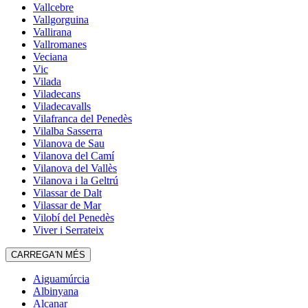
Vallcebre
Vallgorguina
Vallirana
Vallromanes
Veciana
Vic
Vilada
Viladecans
Viladecavalls
Vilafranca del Penedès
Vilalba Sasserra
Vilanova de Sau
Vilanova del Camí
Vilanova del Vallès
Vilanova i la Geltrú
Vilassar de Dalt
Vilassar de Mar
Vilobí del Penedès
Viver i Serrateix
CARREGA'N MÉS
Aiguamúrcia
Albinyana
Alcanar