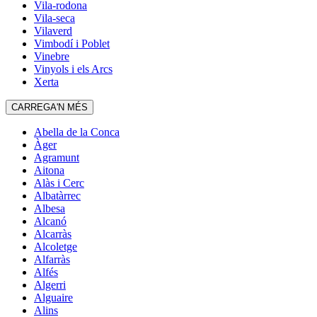
Vila-rodona
Vila-seca
Vilaverd
Vimbodí i Poblet
Vinebre
Vinyols i els Arcs
Xerta
CARREGA'N MÉS
Abella de la Conca
Àger
Agramunt
Aitona
Alàs i Cerc
Albatàrrec
Albesa
Alcanó
Alcarràs
Alcoletge
Alfarràs
Alfés
Algerri
Alguaire
Alins