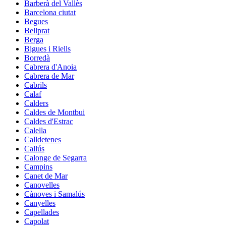
Barberà del Vallès
Barcelona ciutat
Begues
Bellprat
Berga
Bigues i Riells
Borredà
Cabrera d'Anoia
Cabrera de Mar
Cabrils
Calaf
Calders
Caldes de Montbui
Caldes d'Estrac
Calella
Calldetenes
Callús
Calonge de Segarra
Campins
Canet de Mar
Canovelles
Cànoves i Samalús
Canyelles
Capellades
Capolat