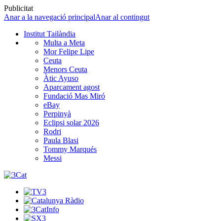
Publicitat
Anar a la navegació principal
Anar al contingut
Institut Tailàndia
Multa a Meta
Mor Felipe Lipe
Ceuta
Menors Ceuta
Àtic Ayuso
Aparcament agost
Fundació Mas Miró
eBay
Perpinyà
Eclipsi solar 2026
Rodri
Paula Blasi
Tommy Marqués
Messi