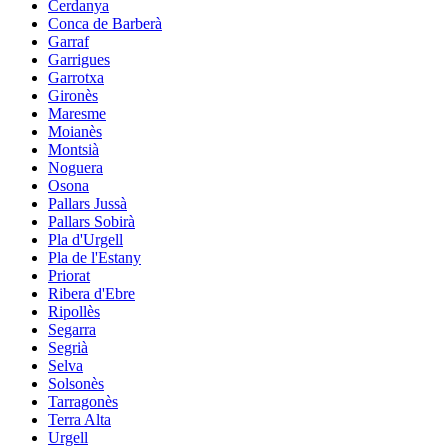
Cerdanya
Conca de Barberà
Garraf
Garrigues
Garrotxa
Gironès
Maresme
Moianès
Montsià
Noguera
Osona
Pallars Jussà
Pallars Sobirà
Pla d'Urgell
Pla de l'Estany
Priorat
Ribera d'Ebre
Ripollès
Segarra
Segrià
Selva
Solsonès
Tarragonès
Terra Alta
Urgell