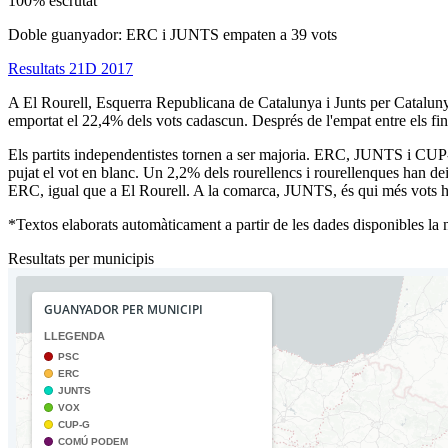
100% escrutat
Doble guanyador: ERC i JUNTS empaten a 39 vots
Resultats 21D 2017
A El Rourell, Esquerra Republicana de Catalunya i Junts per Catalunya
emportat el 22,4% dels vots cadascun. Després de l'empat entre els fi
Els partits independentistes tornen a ser majoria. ERC, JUNTS i CUP-G
pujat el vot en blanc. Un 2,2% dels rourellencs i rourellenques han de
ERC, igual que a El Rourell. A la comarca, JUNTS, és qui més vots h
*Textos elaborats automàticament a partir de les dades disponibles la ni
Resultats per municipis