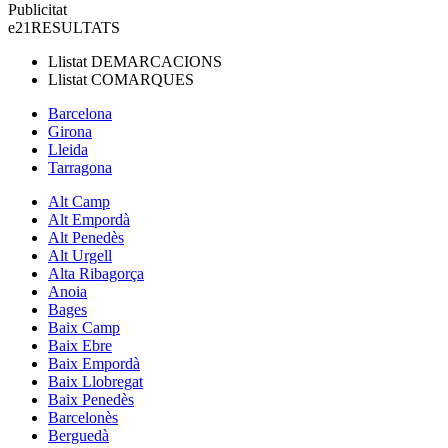
Publicitat
e21
RESULTATS
Llistat
DEMARCACIONS
Llistat
COMARQUES
Barcelona
Girona
Lleida
Tarragona
Alt Camp
Alt Empordà
Alt Penedès
Alt Urgell
Alta Ribagorça
Anoia
Bages
Baix Camp
Baix Ebre
Baix Empordà
Baix Llobregat
Baix Penedès
Barcelonès
Berguedà