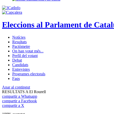
Eleccions al Parlament de Cata
Notícies
Resultats
Pactòmetre
On han votat més...
Perfil del votant
Debat
Candidats
Entrevistes
Programes electorals
Faqs
Anar al contingut
RESULTATS A El Rourell
compartir a Whatsapp
compartir a Facebook
compartir a X