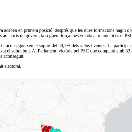
 acaben en primera posició, després que les dues formacions hagin obti
ns ara socis de govern, la següent força més votada al municipi és el PS
 aconsegueixen el suport del 59,7% dels veïns i veïnes. La participació
ixat el sobre buit. Al Parlament, victòria pel PSC que comptarà amb 33 d
a aconseguit.
t electoral.