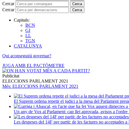
Cercar
Cerca
Cercar
Cerca
Capitals:
BCN
GI
LL
TGN
CATALUNYA
Qui aconseguirà governar?
JUGA AMB EL PACTÒMETRE
Publicitat
ELECCIONS PARLAMENT 2021
Més
: ELECCIONS PARLAMENT 2021
El Suprem ordena repetir el judici a la mesa del Parlament presi
Un any de Vox al Parlament: cap llei aprovada, avisos a l'ordre i
Les despeses del 14F per partit: de les factures no acceptades a 