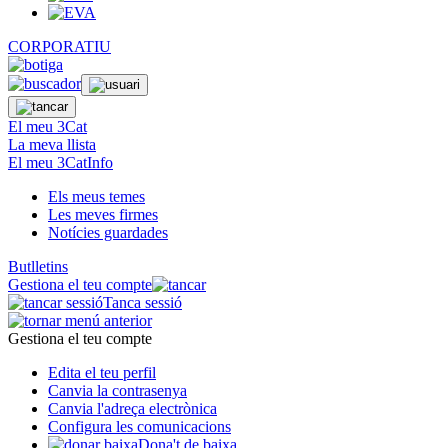
CORPORATIU
El meu 3Cat
La meva llista
El meu 3CatInfo
Els meus temes
Les meves firmes
Notícies guardades
Butlletins
Gestiona el teu compte
Tanca sessió
Gestiona el teu compte
Edita el teu perfil
Canvia la contrasenya
Canvia l'adreça electrònica
Configura les comunicacions
Dona't de baixa