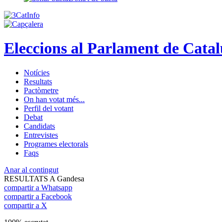
Eleccions al Parlament de Cata
Notícies
Resultats
Pactòmetre
On han votat més...
Perfil del votant
Debat
Candidats
Entrevistes
Programes electorals
Faqs
Anar al contingut
RESULTATS A Gandesa
compartir a Whatsapp
compartir a Facebook
compartir a X