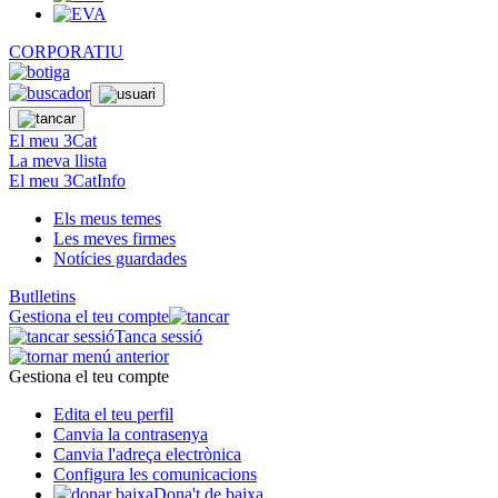
CORPORATIU
El meu 3Cat
La meva llista
El meu 3CatInfo
Els meus temes
Les meves firmes
Notícies guardades
Butlletins
Gestiona el teu compte
Tanca sessió
Gestiona el teu compte
Edita el teu perfil
Canvia la contrasenya
Canvia l'adreça electrònica
Configura les comunicacions
Dona't de baixa