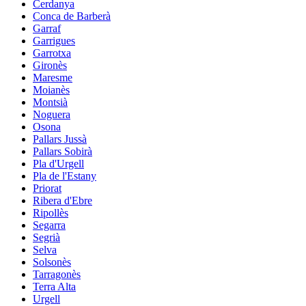
Cerdanya
Conca de Barberà
Garraf
Garrigues
Garrotxa
Gironès
Maresme
Moianès
Montsià
Noguera
Osona
Pallars Jussà
Pallars Sobirà
Pla d'Urgell
Pla de l'Estany
Priorat
Ribera d'Ebre
Ripollès
Segarra
Segrià
Selva
Solsonès
Tarragonès
Terra Alta
Urgell