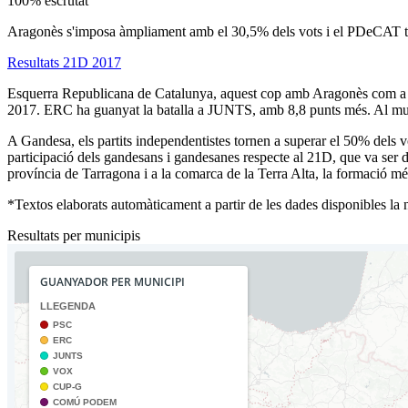
100% escrutat
Aragonès s'imposa àmpliament amb el 30,5% dels vots i el PDeCAT 
Resultats 21D 2017
Esquerra Republicana de Catalunya, aquest cop amb Aragonès com a can
2017. ERC ha guanyat la batalla a JUNTS, amb 8,8 punts més. Al muni
A Gandesa, els partits independentistes tornen a superar el 50% del
participació dels gandesans i gandesanes respecte al 21D, que va ser d
província de Tarragona i a la comarca de la Terra Alta, la formació m
*Textos elaborats automàticament a partir de les dades disponibles la ni
Resultats per municipis