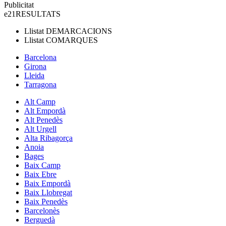
Publicitat
e21
RESULTATS
Llistat
DEMARCACIONS
Llistat
COMARQUES
Barcelona
Girona
Lleida
Tarragona
Alt Camp
Alt Empordà
Alt Penedès
Alt Urgell
Alta Ribagorça
Anoia
Bages
Baix Camp
Baix Ebre
Baix Empordà
Baix Llobregat
Baix Penedès
Barcelonès
Berguedà