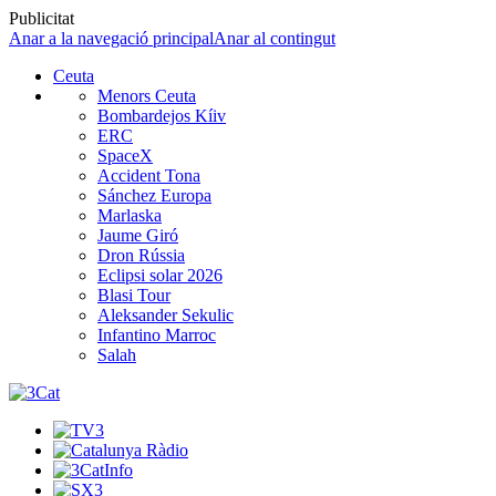
Publicitat
Anar a la navegació principal
Anar al contingut
Ceuta
Menors Ceuta
Bombardejos Kíiv
ERC
SpaceX
Accident Tona
Sánchez Europa
Marlaska
Jaume Giró
Dron Rússia
Eclipsi solar 2026
Blasi Tour
Aleksander Sekulic
Infantino Marroc
Salah