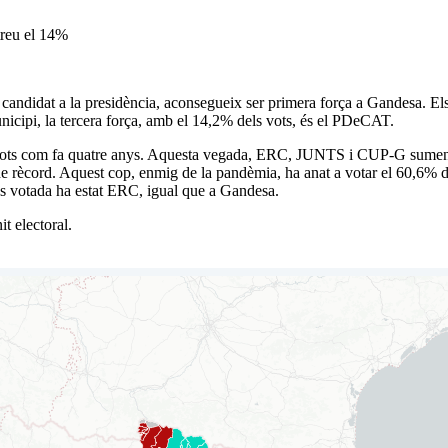
treu el 14%
didat a la presidència, aconsegueix ser primera força a Gandesa. Els 
cipi, la tercera força, amb el 14,2% dels vots, és el PDeCAT.
s vots com fa quatre anys. Aquesta vegada, ERC, JUNTS i CUP-G sumen e
e rècord. Aquest cop, enmig de la pandèmia, ha anat a votar el 60,6% de
és votada ha estat ERC, igual que a Gandesa.
t electoral.