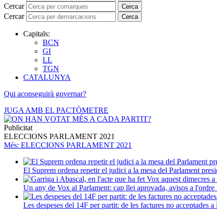
Cercar
Cerca
Cercar
Cerca
Capitals:
BCN
GI
LL
TGN
CATALUNYA
Qui aconseguirà governar?
JUGA AMB EL PACTÒMETRE
Publicitat
ELECCIONS PARLAMENT 2021
Més
: ELECCIONS PARLAMENT 2021
El Suprem ordena repetir el judici a la mesa del Parlament presi
Un any de Vox al Parlament: cap llei aprovada, avisos a l'ordre i
Les despeses del 14F per partit: de les factures no acceptades a 