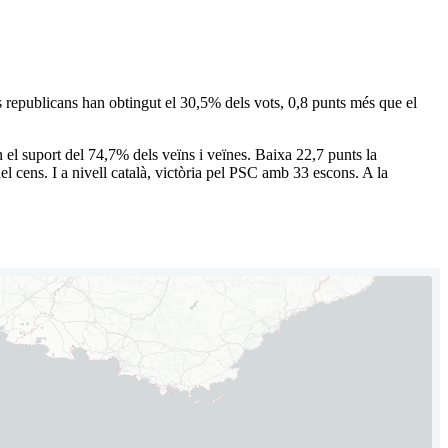
republicans han obtingut el 30,5% dels vots, 0,8 punts més que el
l suport del 74,7% dels veïns i veïnes. Baixa 22,7 punts la
l cens. I a nivell català, victòria pel PSC amb 33 escons. A la