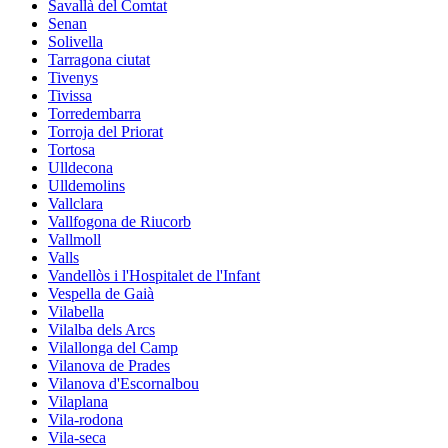
Savallà del Comtat
Senan
Solivella
Tarragona ciutat
Tivenys
Tivissa
Torredembarra
Torroja del Priorat
Tortosa
Ulldecona
Ulldemolins
Vallclara
Vallfogona de Riucorb
Vallmoll
Valls
Vandellòs i l'Hospitalet de l'Infant
Vespella de Gaià
Vilabella
Vilalba dels Arcs
Vilallonga del Camp
Vilanova de Prades
Vilanova d'Escornalbou
Vilaplana
Vila-rodona
Vila-seca