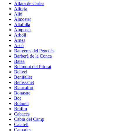
Alfara de Carles
Alforja
Alió
Almoster
Altafulla
Amposta
Arbolí
Arnes
Ascó
Banyeres del Penedès
Barberà de la Conca
Batea
Bellmunt del Priorat
Bellvei
Benifallet
Benissanet
Blancafort
Bonastre
Bot
Botarell
Bràfim
Cabacés
Cabra del Camp
Calafell
Camarles