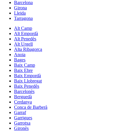
Barcelona
Girona
Lleida
Tarragona
Alt Camp
Alt Empordà
Alt Penedès
Alt Urgell
Alta Ribagorça
Anoia
Bages
Baix Camp
Baix Ebre
Baix Empordà
Baix Llobregat
Baix Penedès
Barcelonès
Berguedà
Cerdanya
Conca de Barberà
Garraf
Garrigues
Garrotxa
Gironès