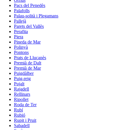
Òrrius
Pacs del Penedès
Palafolls
Palau-solità i Plegamans
Pallejà
Parets del Vallès
Perafita
Piera
Pineda de Mar
Polinyà
Pontons
Prats de Lluçanès
Premià de Dalt
Premià de Mar
Puigdàlber
Puig-reig
Pujalt
Rajadell
Rellinars
Ripollet
Roda de Ter
Rubí
Rubió
Rupit i Pruit
Sabadell