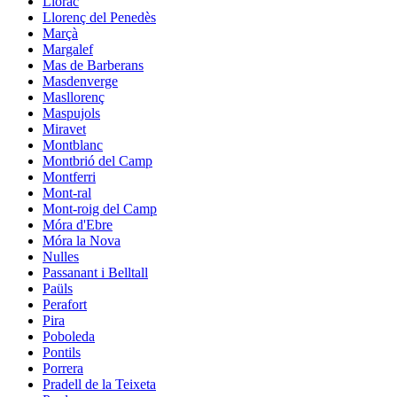
Llorac
Llorenç del Penedès
Marçà
Margalef
Mas de Barberans
Masdenverge
Masllorenç
Maspujols
Miravet
Montblanc
Montbrió del Camp
Montferri
Mont-ral
Mont-roig del Camp
Móra d'Ebre
Móra la Nova
Nulles
Passanant i Belltall
Paüls
Perafort
Pira
Poboleda
Pontils
Porrera
Pradell de la Teixeta