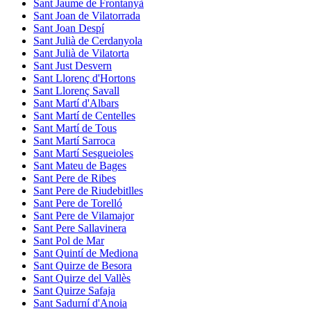
Sant Jaume de Frontanyà
Sant Joan de Vilatorrada
Sant Joan Despí
Sant Julià de Cerdanyola
Sant Julià de Vilatorta
Sant Just Desvern
Sant Llorenç d'Hortons
Sant Llorenç Savall
Sant Martí d'Albars
Sant Martí de Centelles
Sant Martí de Tous
Sant Martí Sarroca
Sant Martí Sesgueioles
Sant Mateu de Bages
Sant Pere de Ribes
Sant Pere de Riudebitlles
Sant Pere de Torelló
Sant Pere de Vilamajor
Sant Pere Sallavinera
Sant Pol de Mar
Sant Quintí de Mediona
Sant Quirze de Besora
Sant Quirze del Vallès
Sant Quirze Safaja
Sant Sadurní d'Anoia