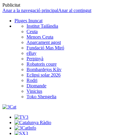
Publicitat
Anar a la navegació principal
Anar al contingut
Pluges Inuncat
Institut Tailàndia
Ceuta
Menors Ceuta
Aparcament agost
Fundació Mas Miró
eBay
Perpinyà
Robatoris coure
Bombardejos Kíiv
Eclipsi solar 2026
Rodri
Diomande
Vinicius
Toko Shengelia