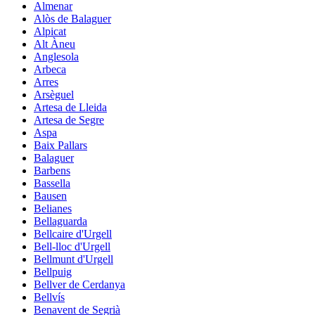
Almenar
Alòs de Balaguer
Alpicat
Alt Àneu
Anglesola
Arbeca
Arres
Arsèguel
Artesa de Lleida
Artesa de Segre
Aspa
Baix Pallars
Balaguer
Barbens
Bassella
Bausen
Belianes
Bellaguarda
Bellcaire d'Urgell
Bell-lloc d'Urgell
Bellmunt d'Urgell
Bellpuig
Bellver de Cerdanya
Bellvís
Benavent de Segrià