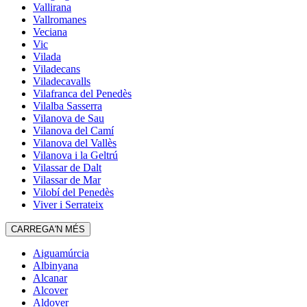
Vallirana
Vallromanes
Veciana
Vic
Vilada
Viladecans
Viladecavalls
Vilafranca del Penedès
Vilalba Sasserra
Vilanova de Sau
Vilanova del Camí
Vilanova del Vallès
Vilanova i la Geltrú
Vilassar de Dalt
Vilassar de Mar
Vilobí del Penedès
Viver i Serrateix
CARREGA'N MÉS
Aiguamúrcia
Albinyana
Alcanar
Alcover
Aldover