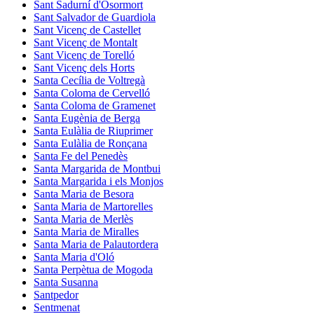
Sant Sadurní d'Osormort
Sant Salvador de Guardiola
Sant Vicenç de Castellet
Sant Vicenç de Montalt
Sant Vicenç de Torelló
Sant Vicenç dels Horts
Santa Cecília de Voltregà
Santa Coloma de Cervelló
Santa Coloma de Gramenet
Santa Eugènia de Berga
Santa Eulàlia de Riuprimer
Santa Eulàlia de Ronçana
Santa Fe del Penedès
Santa Margarida de Montbui
Santa Margarida i els Monjos
Santa Maria de Besora
Santa Maria de Martorelles
Santa Maria de Merlès
Santa Maria de Miralles
Santa Maria de Palautordera
Santa Maria d'Oló
Santa Perpètua de Mogoda
Santa Susanna
Santpedor
Sentmenat