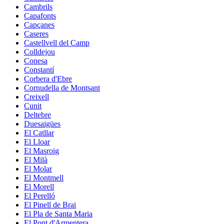
Cambrils
Capafonts
Capçanes
Caseres
Castellvell del Camp
Colldejou
Conesa
Constantí
Corbera d'Ebre
Cornudella de Montsant
Creixell
Cunit
Deltebre
Duesaigües
El Catllar
El Lloar
El Masroig
El Milà
El Molar
El Montmell
El Morell
El Perelló
El Pinell de Brai
El Pla de Santa Maria
El Pont d'Armentera