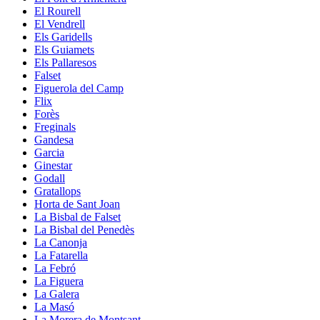
El Rourell
El Vendrell
Els Garidells
Els Guiamets
Els Pallaresos
Falset
Figuerola del Camp
Flix
Forès
Freginals
Gandesa
Garcia
Ginestar
Godall
Gratallops
Horta de Sant Joan
La Bisbal de Falset
La Bisbal del Penedès
La Canonja
La Fatarella
La Febró
La Figuera
La Galera
La Masó
La Morera de Montsant