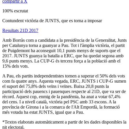
compartir a X
100% escrutat
Contundent victòria de JUNTS, que es torna a imposar
Resultats 21D 2017
Amb Borràs com a candidata a la presidència de la Generalitat, Junts
per Catalunya torna a guanyar a Pau. Tot i l'àmplia victòria, el partit
de Puigdemont ha aconseguit 10,1 punts menys de suports que el
2017. JUNTS guanya la batalla a ERC, que ha quedat segona amb
9,6 punts menys. La CUP-G és tercera força a la població amb el
15% dels vots.
A Pau, els partits independentistes tornen a superar el 50% dels vots
com fa quatre anys. Aquesta vegada, ERC, JUNTS i CUP-G sumen
el suport del 75,8% dels veïns i veïnes. Baixa 20,8 punts la
participació dels pauencs i pauenques respecte al 21D, que va ser de
rècord. Aquest cop, enmig de la pandèmia, ha anat a votar 67,4%
del cens. I a nivell català, victòria pel PSC amb 33 escons. A la
província de Girona i a la comarca de l'Alt Empordà, la formació
més votada ha estat JUNTS, igual que a Pau.
*Textos elaborats automàticament a partir de les dades disponibles la
nit electoral.