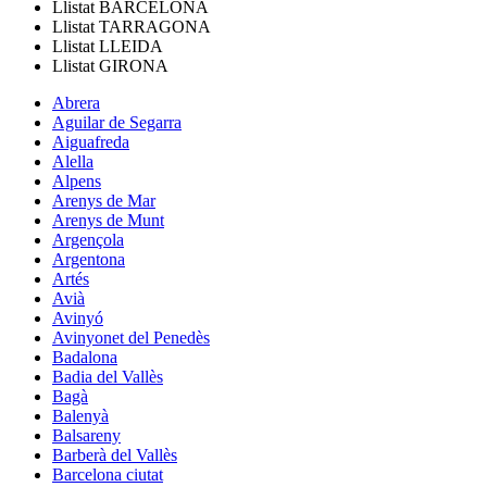
Llistat
BARCELONA
Llistat
TARRAGONA
Llistat
LLEIDA
Llistat
GIRONA
Abrera
Aguilar de Segarra
Aiguafreda
Alella
Alpens
Arenys de Mar
Arenys de Munt
Argençola
Argentona
Artés
Avià
Avinyó
Avinyonet del Penedès
Badalona
Badia del Vallès
Bagà
Balenyà
Balsareny
Barberà del Vallès
Barcelona ciutat