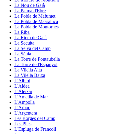
La Nou de Gaià
La Palma d'Ebre
La Pobla de Mafumet
La Pobla de Massaluca
La Pobla de Montornès
La Riba
La Riera de Gaià
La Secuita
La Selva del Camp
La Sénia
La Torre de Fontaubella
La Torre de l'Espanyol
La Vilella Alta
La Vilella Baixa
L'Albiol
L'Aldea
L'Aleixar
L'Ametlla de Mar
L'Ampolla
L'Arboç
L'Argentera
Les Borges del Camp
Les Piles
L'Espluga de Francolí