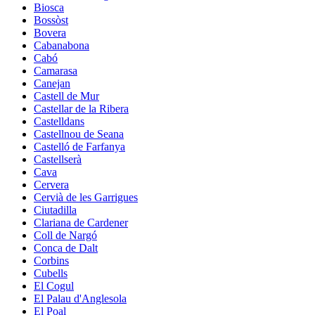
Biosca
Bossòst
Bovera
Cabanabona
Cabó
Camarasa
Canejan
Castell de Mur
Castellar de la Ribera
Castelldans
Castellnou de Seana
Castelló de Farfanya
Castellserà
Cava
Cervera
Cervià de les Garrigues
Ciutadilla
Clariana de Cardener
Coll de Nargó
Conca de Dalt
Corbins
Cubells
El Cogul
El Palau d'Anglesola
El Poal