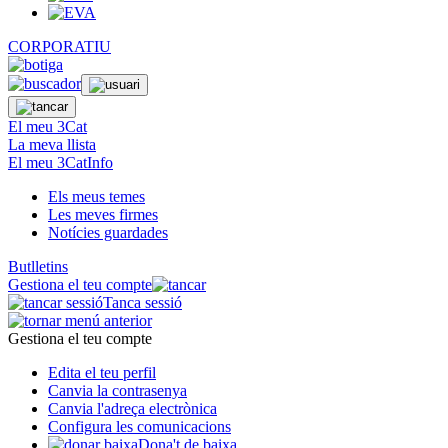
CORPORATIU
El meu 3Cat
La meva llista
El meu 3CatInfo
Els meus temes
Les meves firmes
Notícies guardades
Butlletins
Gestiona el teu compte
Tanca sessió
Gestiona el teu compte
Edita el teu perfil
Canvia la contrasenya
Canvia l'adreça electrònica
Configura les comunicacions
Dona't de baixa