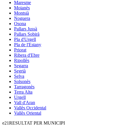
Maresme
Moianès
Montsià
Noguera
Osona
Pallars Jussà
Pallars Sobirà
Pla d'Urgell
Pla de l'Estany
Priorat
Ribera d'Ebre
Ripollès
Segarra
Segrià
Selva
Solsonès
Tarragonès
Terra Alta
Urgell
Vall d'Aran
Vallès Occidental
Vallès Oriental
e21
RESULTAT PER MUNICIPI