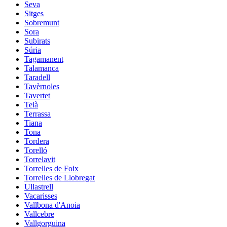
Seva
Sitges
Sobremunt
Sora
Subirats
Súria
Tagamanent
Talamanca
Taradell
Tavèrnoles
Tavertet
Teià
Terrassa
Tiana
Tona
Tordera
Torelló
Torrelavit
Torrelles de Foix
Torrelles de Llobregat
Ullastrell
Vacarisses
Vallbona d'Anoia
Vallcebre
Vallgorguina