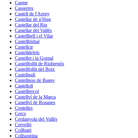
Carme
Casserres
Castell de l'Areny
Castellar de n'Hug
Castellar del Riu
Castellar del Vallès
Castellbell i el Vilar
Castellbisbal
Castellcir
Castelldefels
Castellet i la Gornal
Castellfollit de Riubregós
Castellfollit del Boix
Castellgalí
Castellnou de Bages
Castellolí
Castellterçol
Castellví de la Marca
Castellví de Rosanes
Centelles
Cercs
Cerdanyola del Vallès
Cervelló
Collbató
Collsuspina