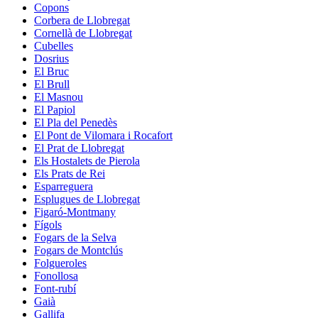
Copons
Corbera de Llobregat
Cornellà de Llobregat
Cubelles
Dosrius
El Bruc
El Brull
El Masnou
El Papiol
El Pla del Penedès
El Pont de Vilomara i Rocafort
El Prat de Llobregat
Els Hostalets de Pierola
Els Prats de Rei
Esparreguera
Esplugues de Llobregat
Figaró-Montmany
Fígols
Fogars de la Selva
Fogars de Montclús
Folgueroles
Fonollosa
Font-rubí
Gaià
Gallifa