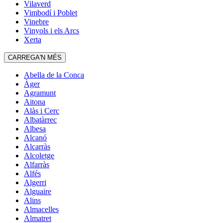
Vilaverd
Vimbodí i Poblet
Vinebre
Vinyols i els Arcs
Xerta
CARREGA'N MÉS
Abella de la Conca
Àger
Agramunt
Aitona
Alàs i Cerc
Albatàrrec
Albesa
Alcanó
Alcarràs
Alcoletge
Alfarràs
Alfés
Algerri
Alguaire
Alins
Almacelles
Almatret