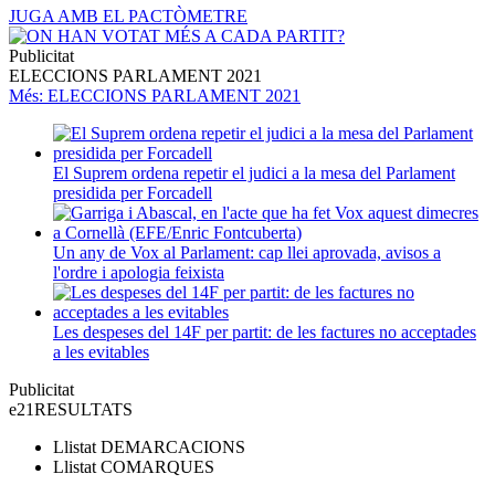
JUGA AMB EL PACTÒMETRE
Publicitat
ELECCIONS PARLAMENT 2021
Més
: ELECCIONS PARLAMENT 2021
El Suprem ordena repetir el judici a la mesa del Parlament
presidida per Forcadell
Un any de Vox al Parlament: cap llei aprovada, avisos a
l'ordre i apologia feixista
Les despeses del 14F per partit: de les factures no acceptades
a les evitables
Publicitat
e21
RESULTATS
Llistat
DEMARCACIONS
Llistat
COMARQUES