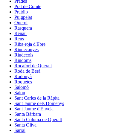
Prades
Prat de Comte
Pratdip
Puigpelat
Querol
Rasquera
Renau
Reus
Riba-roja d'Ebre
Riudecanyes
Riudecols
Riudoms
Rocafort de Queralt
Roda de Berà
Rodonyà
Roquetes
Salomó
Salou
Sant Carles de la Ràpita
Sant Jaume dels Domenys
Sant Jaume d'Enveja
Santa Bàrbara
Santa Coloma de Queralt
Santa Oliva
Sarral