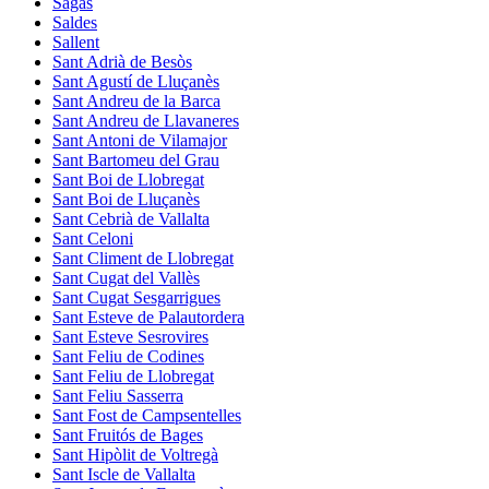
Sagàs
Saldes
Sallent
Sant Adrià de Besòs
Sant Agustí de Lluçanès
Sant Andreu de la Barca
Sant Andreu de Llavaneres
Sant Antoni de Vilamajor
Sant Bartomeu del Grau
Sant Boi de Llobregat
Sant Boi de Lluçanès
Sant Cebrià de Vallalta
Sant Celoni
Sant Climent de Llobregat
Sant Cugat del Vallès
Sant Cugat Sesgarrigues
Sant Esteve de Palautordera
Sant Esteve Sesrovires
Sant Feliu de Codines
Sant Feliu de Llobregat
Sant Feliu Sasserra
Sant Fost de Campsentelles
Sant Fruitós de Bages
Sant Hipòlit de Voltregà
Sant Iscle de Vallalta