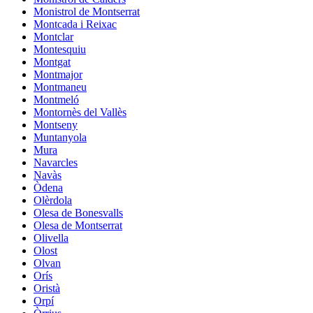
Monistrol de Montserrat
Montcada i Reixac
Montclar
Montesquiu
Montgat
Montmajor
Montmaneu
Montmeló
Montornès del Vallès
Montseny
Muntanyola
Mura
Navarcles
Navàs
Òdena
Olèrdola
Olesa de Bonesvalls
Olesa de Montserrat
Olivella
Olost
Olvan
Orís
Oristà
Orpí