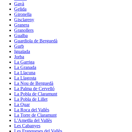
Gavà
Gelida
Gironella
Gisclareny
Granera
Granollers
Gualba
Guardiola de Berguedà
Gurb
Igualada
Jorba
La Garriga
La Granada
La Llacuna
La Llagosta
La Nou de Berguedà
La Palma de Cervelló
La Pobla de Claramunt
La Pobla de Lillet
La Quar
La Roca del Vallès
La Torre de Claramunt
L'Ametlla del Vallès
Les Cabanyes
Les Franqueses del Vallès