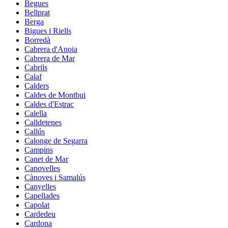
Begues
Bellprat
Berga
Bigues i Riells
Borredà
Cabrera d'Anoia
Cabrera de Mar
Cabrils
Calaf
Calders
Caldes de Montbui
Caldes d'Estrac
Calella
Calldetenes
Callús
Calonge de Segarra
Campins
Canet de Mar
Canovelles
Cànoves i Samalús
Canyelles
Capellades
Capolat
Cardedeu
Cardona