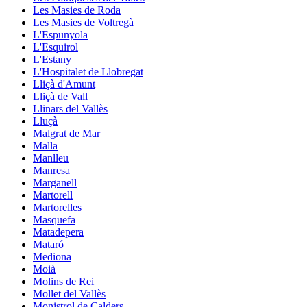
Les Masies de Roda
Les Masies de Voltregà
L'Espunyola
L'Esquirol
L'Estany
L'Hospitalet de Llobregat
Lliçà d'Amunt
Lliçà de Vall
Llinars del Vallès
Lluçà
Malgrat de Mar
Malla
Manlleu
Manresa
Marganell
Martorell
Martorelles
Masquefa
Matadepera
Mataró
Mediona
Moià
Molins de Rei
Mollet del Vallès
Monistrol de Calders