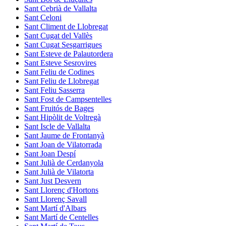
Sant Cebrià de Vallalta
Sant Celoni
Sant Climent de Llobregat
Sant Cugat del Vallès
Sant Cugat Sesgarrigues
Sant Esteve de Palautordera
Sant Esteve Sesrovires
Sant Feliu de Codines
Sant Feliu de Llobregat
Sant Feliu Sasserra
Sant Fost de Campsentelles
Sant Fruitós de Bages
Sant Hipòlit de Voltregà
Sant Iscle de Vallalta
Sant Jaume de Frontanyà
Sant Joan de Vilatorrada
Sant Joan Despí
Sant Julià de Cerdanyola
Sant Julià de Vilatorta
Sant Just Desvern
Sant Llorenç d'Hortons
Sant Llorenç Savall
Sant Martí d'Albars
Sant Martí de Centelles