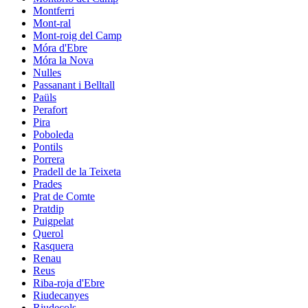
Montferri
Mont-ral
Mont-roig del Camp
Móra d'Ebre
Móra la Nova
Nulles
Passanant i Belltall
Paüls
Perafort
Pira
Poboleda
Pontils
Porrera
Pradell de la Teixeta
Prades
Prat de Comte
Pratdip
Puigpelat
Querol
Rasquera
Renau
Reus
Riba-roja d'Ebre
Riudecanyes
Riudecols