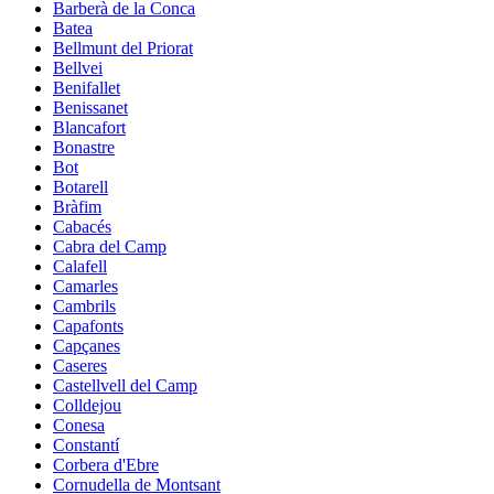
Barberà de la Conca
Batea
Bellmunt del Priorat
Bellvei
Benifallet
Benissanet
Blancafort
Bonastre
Bot
Botarell
Bràfim
Cabacés
Cabra del Camp
Calafell
Camarles
Cambrils
Capafonts
Capçanes
Caseres
Castellvell del Camp
Colldejou
Conesa
Constantí
Corbera d'Ebre
Cornudella de Montsant