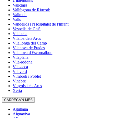
Ulldemolins
Vallclara
Vallfogona de Riucorb
Vallmoll
Valls
Vandellòs i l'Hospitalet de l'Infant
Vespella de Gaià
Vilabella
Vilalba dels Arcs
Vilallonga del Camp
Vilanova de Prades
Vilanova d'Escornalbou
Vilaplana
Vila-rodona
Vila-seca
Vilaverd
Vimbodí i Poblet
Vinebre
Vinyols i els Arcs
Xerta
CARREGA'N MÉS
Agullana
Aiguaviva