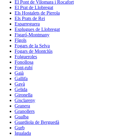
El Pont de Vilomara i Rocafort
El Prat de Llobregat
Els Hostalets de Pierola
Els Prats de Rei
Esparreguera
Esplugues de Llobregat
Figaró-Montmany
Fígols
Fogars de la Selva
Fogars de Montclús
Folgueroles
Fonollosa
Font-rubí
Gaià
Gallifa
Gavà
Gelida
Gironella
Gisclareny
Granera
Granollers
Gualba
Guardiola de Berguedà
Gurb
Igualada