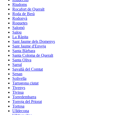
Riudoms
Rocafort de Queralt
Roda de Berà
Rodonyà
Roquetes
Salomó
Salou
La Ràpita
Sant Jaume dels Domenys
Sant Jaume d'Enveja
Santa Bàrbara
Santa Coloma de Queralt
Santa Oliva
Sarral
Savallà del Comtat
Senan
Solivella
Tarragona ciutat
Tivenys
Tivissa
Torredembarra
Torroja del Priorat
Tortosa
Ulldecona