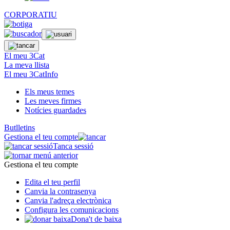
CORPORATIU
El meu 3Cat
La meva llista
El meu 3CatInfo
Els meus temes
Les meves firmes
Notícies guardades
Butlletins
Gestiona el teu compte
Tanca sessió
Gestiona el teu compte
Edita el teu perfil
Canvia la contrasenya
Canvia l'adreça electrònica
Configura les comunicacions
Dona't de baixa