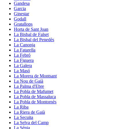
Gandesa
Garcia
Ginestar
Godall
Gratallops
Horta de Sant Joan
La Bisbal de Falset
La Bisbal del Penedès
La Canonja
La Fatarella
La Febró
La Figuera
La Galera
La Masó
La Morera de Montsant
La Nou de Gaià
La Palma d'Ebre
La Pobla de Mafumet
La Pobla de Massaluca
La Pobla de Montornès
La Riba
La Riera de Gaià
La Secuita
La Selva del Camp
La Sénia