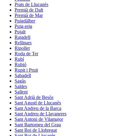
Prats de Lluçanès
Premià de Dalt
Premià de Mar
Puigdàlber
Puig-reig
Pujalt
Rajadell
Rellinars
Ripollet
Roda de Ter
Rubí
Rubió
Rupit i Pruit
Sabadell
Sagàs
Saldes
Sallent
Sant Adrià de Besòs
Sant Agustí de Lluçanès
Sant Andreu de la Barca
Sant Andreu de Llavaneres
Sant Antoni de Vilamajor
Sant Bartomeu del Grau
Sant Boi de Llobregat
Sant Boi de Lluçanès