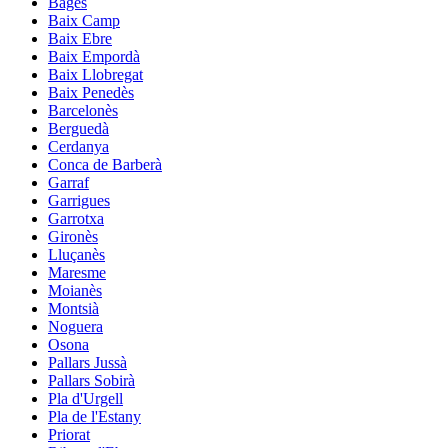
Bages
Baix Camp
Baix Ebre
Baix Empordà
Baix Llobregat
Baix Penedès
Barcelonès
Berguedà
Cerdanya
Conca de Barberà
Garraf
Garrigues
Garrotxa
Gironès
Lluçanès
Maresme
Moianès
Montsià
Noguera
Osona
Pallars Jussà
Pallars Sobirà
Pla d'Urgell
Pla de l'Estany
Priorat