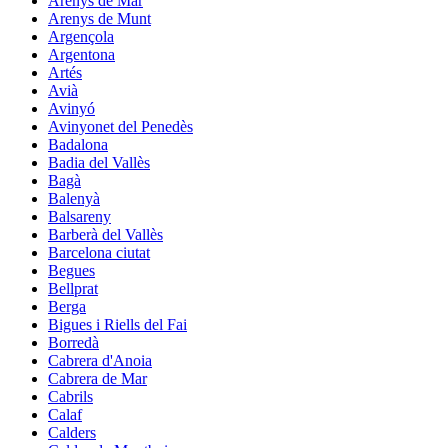
Arenys de Mar
Arenys de Munt
Argençola
Argentona
Artés
Avià
Avinyó
Avinyonet del Penedès
Badalona
Badia del Vallès
Bagà
Balenyà
Balsareny
Barberà del Vallès
Barcelona ciutat
Begues
Bellprat
Berga
Bigues i Riells del Fai
Borredà
Cabrera d'Anoia
Cabrera de Mar
Cabrils
Calaf
Calders