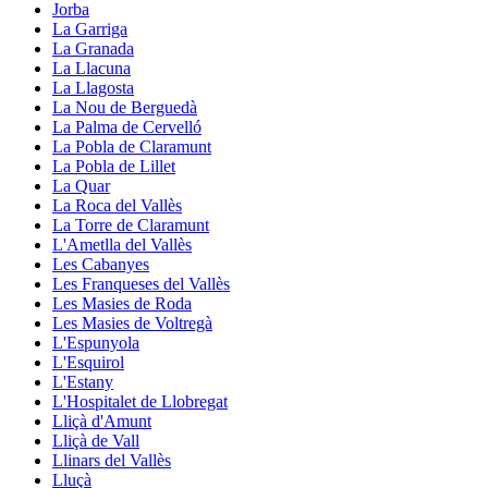
Jorba
La Garriga
La Granada
La Llacuna
La Llagosta
La Nou de Berguedà
La Palma de Cervelló
La Pobla de Claramunt
La Pobla de Lillet
La Quar
La Roca del Vallès
La Torre de Claramunt
L'Ametlla del Vallès
Les Cabanyes
Les Franqueses del Vallès
Les Masies de Roda
Les Masies de Voltregà
L'Espunyola
L'Esquirol
L'Estany
L'Hospitalet de Llobregat
Lliçà d'Amunt
Lliçà de Vall
Llinars del Vallès
Lluçà