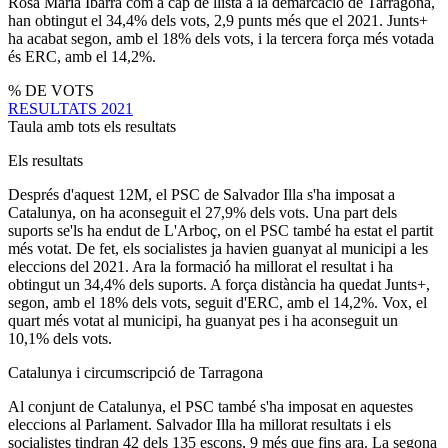
Rosa Maria Ibarra com a cap de llista a la demarcació de Tarragona,
han obtingut el 34,4% dels vots, 2,9 punts més que el 2021. Junts+
ha acabat segon, amb el 18% dels vots, i la tercera força més votada
és ERC, amb el 14,2%.
% DE VOTS
RESULTATS 2021
Taula amb tots els resultats
Els resultats
Després d'aquest 12M, el PSC de Salvador Illa s'ha imposat a
Catalunya, on ha aconseguit el 27,9% dels vots. Una part dels
suports se'ls ha endut de L'Arboç, on el PSC també ha estat el partit
més votat. De fet, els socialistes ja havien guanyat al municipi a les
eleccions del 2021. Ara la formació ha millorat el resultat i ha
obtingut un 34,4% dels suports. A força distància ha quedat Junts+,
segon, amb el 18% dels vots, seguit d'ERC, amb el 14,2%. Vox, el
quart més votat al municipi, ha guanyat pes i ha aconseguit un
10,1% dels vots.
Catalunya i circumscripció de Tarragona
Al conjunt de Catalunya, el PSC també s'ha imposat en aquestes
eleccions al Parlament. Salvador Illa ha millorat resultats i els
socialistes tindran 42 dels 135 escons, 9 més que fins ara. La segona