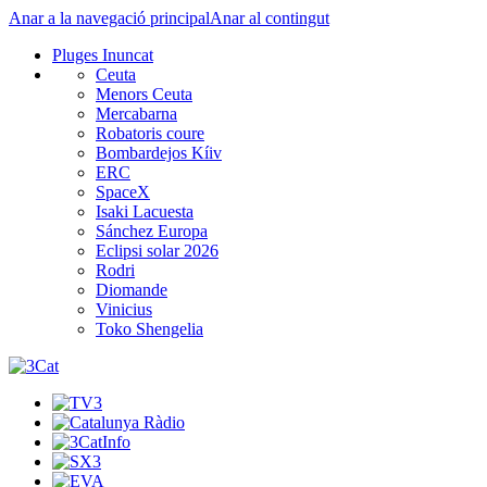
Anar a la navegació principal
Anar al contingut
Pluges Inuncat
Ceuta
Menors Ceuta
Mercabarna
Robatoris coure
Bombardejos Kíiv
ERC
SpaceX
Isaki Lacuesta
Sánchez Europa
Eclipsi solar 2026
Rodri
Diomande
Vinicius
Toko Shengelia