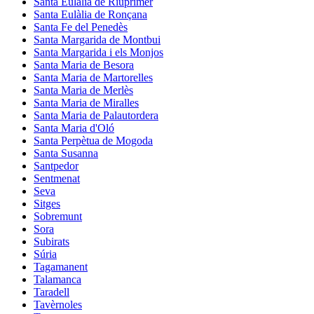
Santa Eulàlia de Riuprimer
Santa Eulàlia de Ronçana
Santa Fe del Penedès
Santa Margarida de Montbui
Santa Margarida i els Monjos
Santa Maria de Besora
Santa Maria de Martorelles
Santa Maria de Merlès
Santa Maria de Miralles
Santa Maria de Palautordera
Santa Maria d'Oló
Santa Perpètua de Mogoda
Santa Susanna
Santpedor
Sentmenat
Seva
Sitges
Sobremunt
Sora
Subirats
Súria
Tagamanent
Talamanca
Taradell
Tavèrnoles