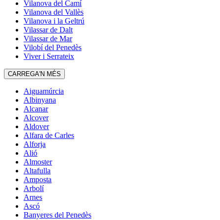
Vilanova del Camí
Vilanova del Vallès
Vilanova i la Geltrú
Vilassar de Dalt
Vilassar de Mar
Vilobí del Penedès
Viver i Serrateix
CARREGA'N MÉS
Aiguamúrcia
Albinyana
Alcanar
Alcover
Aldover
Alfara de Carles
Alforja
Alió
Almoster
Altafulla
Amposta
Arbolí
Arnes
Ascó
Banyeres del Penedès