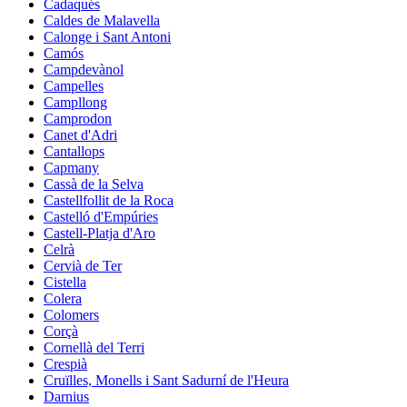
Cadaqués
Caldes de Malavella
Calonge i Sant Antoni
Camós
Campdevànol
Campelles
Campllong
Camprodon
Canet d'Adri
Cantallops
Capmany
Cassà de la Selva
Castellfollit de la Roca
Castelló d'Empúries
Castell-Platja d'Aro
Celrà
Cervià de Ter
Cistella
Colera
Colomers
Corçà
Cornellà del Terri
Crespià
Cruïlles, Monells i Sant Sadurní de l'Heura
Darnius