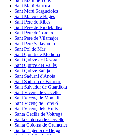
Sant Martí de Tous
Sant Martí Sarroca
Sant Martí Sesgueioles
Sant Mateu de Bages
Sant Pere de Ribes
Sant Pere de Riudebitlles
Sant Pere de Torelló
Sant Pere de Vilamajor
Sant Pere Sallavinera
Sant Pol de Mar
Sant Quintí de Mediona
Sant Quirze de Besora
Sant Quirze del Vallès
Sant Quirze Safaja
Sant Sadurní d'Anoia
Sant Sadurní d'Osormort
Sant Salvador de Guardiola
Sant Vicenç de Castellet
Sant Vicenç de Montalt
Sant Vicenç de Torelló
Sant Vicenç dels Horts
Santa Cecília de Voltregà
Santa Coloma de Cervelló
Santa Coloma de Gramenet
Santa Eugènia de Berga