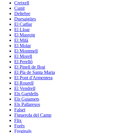
Creixell
Cunit
Deltebre
Duesaigües
El Catllar
El Lloar
El Masroig
El Milà
El Molar
El Montmell
El Morell
El Perelló
El Pinell de Brai
El Pla de Santa Maria
El Pont d'Armentera
El Rourell
El Vendrell
Els Garidells
Els Guiamets
Els Pallaresos
Falset
Figuerola del Camp
Flix
Forès
Freginals