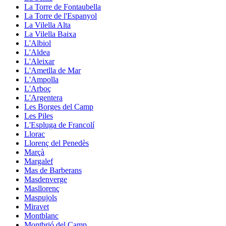
La Torre de Fontaubella
La Torre de l'Espanyol
La Vilella Alta
La Vilella Baixa
L'Albiol
L'Aldea
L'Aleixar
L'Ametlla de Mar
L'Ampolla
L'Arboç
L'Argentera
Les Borges del Camp
Les Piles
L'Espluga de Francolí
Llorac
Llorenç del Penedès
Marçà
Margalef
Mas de Barberans
Masdenverge
Masllorenç
Maspujols
Miravet
Montblanc
Montbrió del Camp