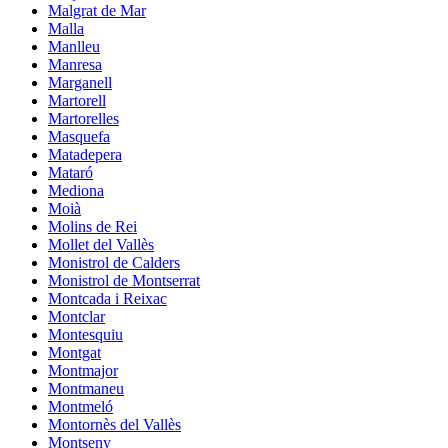
Malgrat de Mar
Malla
Manlleu
Manresa
Marganell
Martorell
Martorelles
Masquefa
Matadepera
Mataró
Mediona
Moià
Molins de Rei
Mollet del Vallès
Monistrol de Calders
Monistrol de Montserrat
Montcada i Reixac
Montclar
Montesquiu
Montgat
Montmajor
Montmaneu
Montmeló
Montornès del Vallès
Montseny