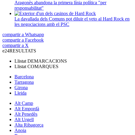
Aragonès abandona la primera línia política "per
responsabilitat"
La davallada dels Comuns pot diluir el veto al Hard Rock en
les negociacions amb el PSC
compartir a Whatsapp
compartir a Facebook
compartir a X
e24
RESULTATS
Llistat
DEMARCACIONS
Llistat
COMARQUES
Barcelona
Tarragona
Girona
Lleida
Alt Camp
Alt Empordà
Alt Penedès
Alt Urgell
Alta Ribagorça
Anoia