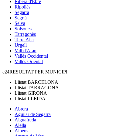
Ribera d'Ebre
Ripollès
Segarra
Segrià
Selva
Solsonès
Tarragonès
Terra Alta
Urgell
Vall d'Aran
Vallès Occidental
Vallès Oriental
e24
RESULTAT PER MUNICIPI
Llistat
BARCELONA
Llistat
TARRAGONA
Llistat
GIRONA
Llistat
LLEIDA
Abrera
Aguilar de Segarra
Aiguafreda
Alella
Alpens