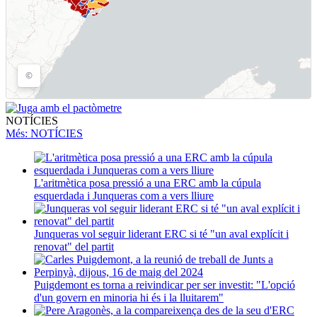
NOTÍCIES
Més
: NOTÍCIES
L'aritmètica posa pressió a una ERC amb la cúpula
esquerdada i Junqueras com a vers lliure
Junqueras vol seguir liderant ERC si té "un aval explícit i
renovat" del partit
Puigdemont es torna a reivindicar per ser investit: "L'opció
d'un govern en minoria hi és i la lluitarem"