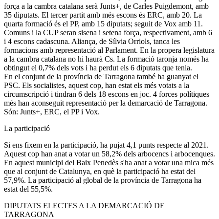
força a la cambra catalana serà Junts+, de Carles Puigdemont, amb
35 diputats. El tercer partit amb més escons és ERC, amb 20. La
quarta formació és el PP, amb 15 diputats; seguit de Vox amb 11.
Comuns i la CUP seran sisena i setena força, respectivament, amb 6
i 4 escons cadascuna. Aliança, de Sílvia Orriols, tanca les
formacions amb representació al Parlament. En la propera legislatura
a la cambra catalana no hi haurà Cs. La formació taronja només ha
obtingut el 0,7% dels vots i ha perdut els 6 diputats que tenia.
En el conjunt de la província de Tarragona també ha guanyat el
PSC. Els socialistes, aquest cop, han estat els més votats a la
circumscripció i tindran 6 dels 18 escons en joc. 4 forces polítiques
més han aconseguit representació per la demarcació de Tarragona.
Són: Junts+, ERC, el PP i Vox.
La participació
Si ens fixem en la participació, ha pujat 4,1 punts respecte al 2021.
Aquest cop han anat a votar un 58,2% dels arbocencs i arbocenques.
En aquest municipi del Baix Penedès s'ha anat a votar una mica més
que al conjunt de Catalunya, en què la participació ha estat del
57,9%. La participació al global de la província de Tarragona ha
estat del 55,5%.
DIPUTATS ELECTES A LA DEMARCACIÓ DE
TARRAGONA