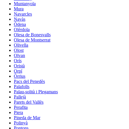
Muntanyola
Mura
Navarcles
Navàs
Òdena
Olèrdola
Olesa de Bonesvalls
Olesa de Montserrat
Olivella
Olost
Olvan
Orís
Oristà
Orpí
Òrrius
Pacs del Penedès
Palafolls
Palau-solità i Plegamans
Pallejà
Parets del Vallès
Perafita
Piera
Pineda de Mar
Polinyà
Pontons