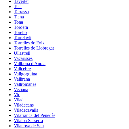
Tavertet
Teià
Terrassa
Tiana
Tona
Tordera
Torelló
Torrelavit
Torrelles de Foix
Torrelles de Llobregat
Ullastrell
Vacarisses
Vallbona d'Anoia
Vallcebre
Vallgorguina
Vallirana
Vallromanes
Veciana
Vic
Vilada
Viladecans
Viladecavalls
Vilafranca del Penedès
Vilalba Sasserra
Vilanova de Sau