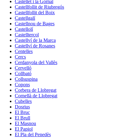
Castellet i la Gornal
Castellfollit de Riubregós
Castellfollit del Boix
Castellgalí
Castellnou de Bages
Castellolí
Castellterçol
Castellví de la Marca
Castellví de Rosanes
Centelles
Cercs
Cerdanyola del Vallès
Cervelló
Collbató
Collsuspina
Copons
Corbera de Llobregat
Cornellà de Llobregat
Cubelles
Dosrius
El Bruc
El Brull
El Masnou
El Papiol
El Pla del Penedès