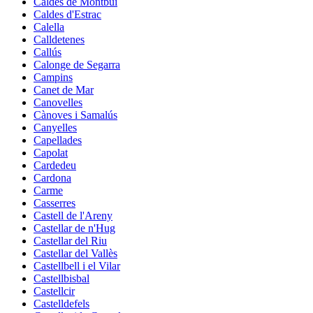
Caldes de Montbui
Caldes d'Estrac
Calella
Calldetenes
Callús
Calonge de Segarra
Campins
Canet de Mar
Canovelles
Cànoves i Samalús
Canyelles
Capellades
Capolat
Cardedeu
Cardona
Carme
Casserres
Castell de l'Areny
Castellar de n'Hug
Castellar del Riu
Castellar del Vallès
Castellbell i el Vilar
Castellbisbal
Castellcir
Castelldefels