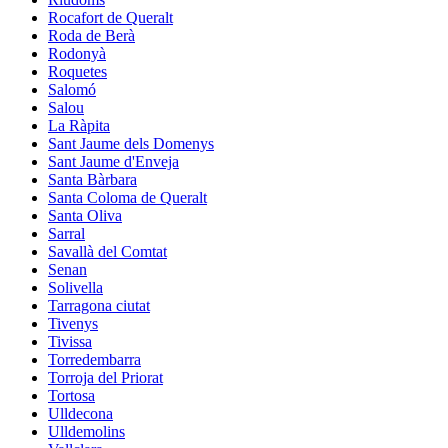
Rocafort de Queralt
Roda de Berà
Rodonyà
Roquetes
Salomó
Salou
La Ràpita
Sant Jaume dels Domenys
Sant Jaume d'Enveja
Santa Bàrbara
Santa Coloma de Queralt
Santa Oliva
Sarral
Savallà del Comtat
Senan
Solivella
Tarragona ciutat
Tivenys
Tivissa
Torredembarra
Torroja del Priorat
Tortosa
Ulldecona
Ulldemolins