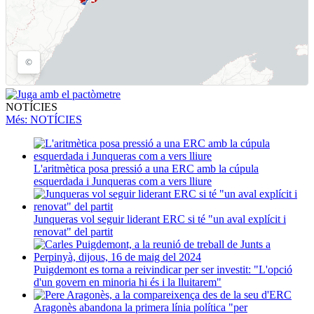
NOTÍCIES
Més
: NOTÍCIES
L'aritmètica posa pressió a una ERC amb la cúpula
esquerdada i Junqueras com a vers lliure
Junqueras vol seguir liderant ERC si té "un aval explícit i
renovat" del partit
Puigdemont es torna a reivindicar per ser investit: "L'opció
d'un govern en minoria hi és i la lluitarem"
Aragonès abandona la primera línia política "per