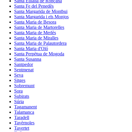
Santa Eulàlia de Ronçana
Santa Fe del Penedès
Santa Margarida de Montbui
Santa Margarida i els Monjos
Santa Maria de Besora
Santa Maria de Martorelles
Santa Maria de Merlès
Santa Maria de Miralles
Santa Maria de Palautordera
Santa Maria d'Oló
Santa Perpètua de Mogoda
Santa Susanna
Santpedor
Sentmenat
Seva
Sitges
Sobremunt
Sora
Subirats
Súria
Tagamanent
Talamanca
Taradell
Tavèrnoles
Tavertet