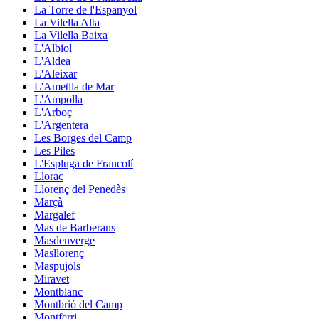
La Torre de l'Espanyol
La Vilella Alta
La Vilella Baixa
L'Albiol
L'Aldea
L'Aleixar
L'Ametlla de Mar
L'Ampolla
L'Arboç
L'Argentera
Les Borges del Camp
Les Piles
L'Espluga de Francolí
Llorac
Llorenç del Penedès
Marçà
Margalef
Mas de Barberans
Masdenverge
Masllorenç
Maspujols
Miravet
Montblanc
Montbrió del Camp
Montferri