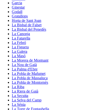
Garcia
Ginestar
Godall
Gratallops
Horta de Sant Joan
La Bisbal de Falset
La Bisbal del Penedès
La Canonja
La Fatarella
La Febró
La Figuera
La Galera
La Masó
La Morera de Montsant
La Nou de Gaià
La Palma d'Ebre
La Pobla de Mafumet
La Pobla de Massaluca
La Pobla de Montornès
La Riba
La Riera de Gaià
La Secuita
La Selva del Camp
La Sénia
La Torre de Fontaubella