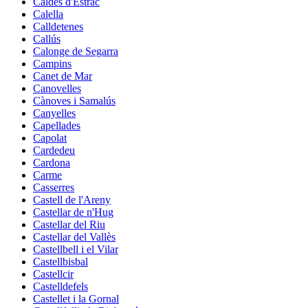
Caldes d'Estrac
Calella
Calldetenes
Callús
Calonge de Segarra
Campins
Canet de Mar
Canovelles
Cànoves i Samalús
Canyelles
Capellades
Capolat
Cardedeu
Cardona
Carme
Casserres
Castell de l'Areny
Castellar de n'Hug
Castellar del Riu
Castellar del Vallès
Castellbell i el Vilar
Castellbisbal
Castellcir
Castelldefels
Castellet i la Gornal