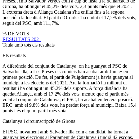
Preses. Amb Salvador Vergés com a cap de llista a la demarcació de
Girona, ha obtingut el 45,2% dels vots, 2,3 punts més que el 2021.
L'extrema dreta d'Aliança Catalana s'ha enfilat fins a la segona
posició a la localitat. El partit d'Orriols s'ha endut el 17,2% dels vots,
seguit del PSC, amb l'11,7%.
% DE VOTS
RESULTATS 2021
Taula amb tots els resultats
Els resultats
A diferència del conjunt de Catalunya, on ha guanyat el PSC de
Salvador Illa, a Les Preses els comicis han acabat amb Junts+ en
primera posició. De fet, el partit de Puigdemont ja havia guanyat al
municipi a les eleccions del 2021. Ara la formació ha millorat el
resultat i ha obtingut un 45,2% dels suports. A força distància ha
quedat Aliança, amb el 17,2% dels vots, mentre que el partit més
votat al conjunt de Catalunya, el PSC, ha acabat en tercera posició.
ERC, amb el 9,8% dels vots, ha perdut força al municipi. Baixa 15,4
punts i és el quart partit més votat.
Catalunya i circumscripció de Girona
El PSC, novament amb Salvador Illa com a candidat, ha tornat a
guanyar les eleccions al Parlament de Catalunya i tindrà 42 escons,