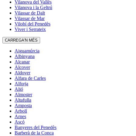
Vilanova del Vallès
Vilanova i la Geltrú
Vilassar de Dalt
Vilassar de Mar
Vilobí del Penedès
Viver i Serrateix
CARREGA'N MÉS
Aiguamúrcia
Albinyana
Alcanar
Alcover
Aldover
Alfara de Carles
Alforja
Alió
Almoster
Altafulla
Amposta
Arbolí
Arnes
Ascó
Banyeres del Penedès
Barberà de la Conca