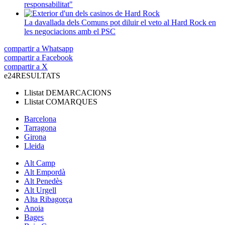
responsabilitat"
La davallada dels Comuns pot diluir el veto al Hard Rock en
les negociacions amb el PSC
compartir a Whatsapp
compartir a Facebook
compartir a X
e24
RESULTATS
Llistat
DEMARCACIONS
Llistat
COMARQUES
Barcelona
Tarragona
Girona
Lleida
Alt Camp
Alt Empordà
Alt Penedès
Alt Urgell
Alta Ribagorça
Anoia
Bages