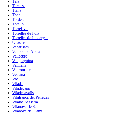
Teià
Terrassa
Tiana
Tona
Tordera
Torelló
Torrelavit
Torrelles de Foix
Torrelles de Llobregat
Ullastrell
Vacarisses
Vallbona d'Anoia
Vallcebre
Vallgorguina
Vallirana
Vallromanes
Veciana
Vic
Vilada
Viladecans
Viladecavalls
Vilafranca del Penedès
Vilalba Sasserra
Vilanova de Sau
Vilanova del Camí