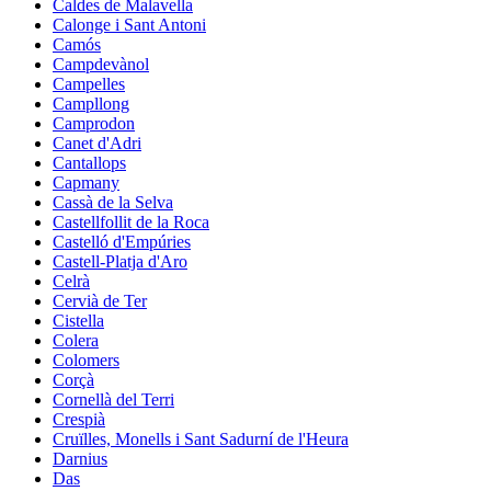
Caldes de Malavella
Calonge i Sant Antoni
Camós
Campdevànol
Campelles
Campllong
Camprodon
Canet d'Adri
Cantallops
Capmany
Cassà de la Selva
Castellfollit de la Roca
Castelló d'Empúries
Castell-Platja d'Aro
Celrà
Cervià de Ter
Cistella
Colera
Colomers
Corçà
Cornellà del Terri
Crespià
Cruïlles, Monells i Sant Sadurní de l'Heura
Darnius
Das