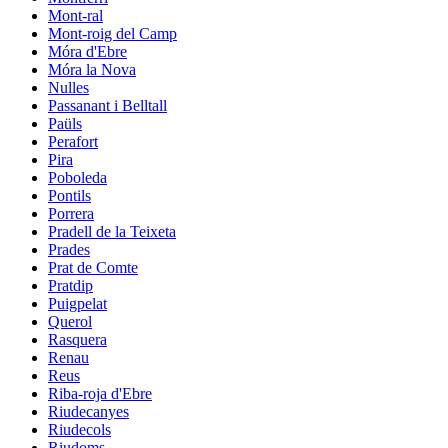
Mont-ral
Mont-roig del Camp
Móra d'Ebre
Móra la Nova
Nulles
Passanant i Belltall
Paüls
Perafort
Pira
Poboleda
Pontils
Porrera
Pradell de la Teixeta
Prades
Prat de Comte
Pratdip
Puigpelat
Querol
Rasquera
Renau
Reus
Riba-roja d'Ebre
Riudecanyes
Riudecols
Riudoms