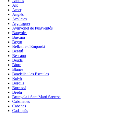
Albons
Alp
Amer
Anglès
Arbúcies
Argelaguer
Avinyonet de Puigventós
Banyoles
Bàscara
Begur
Bellcaire d'Empordà
Besalú
Bescanó
Beuda
Biure
Blanes
Boadella i les Escaules
Bolvir
Bordils
Borrassà
Breda
Brunyola i Sant Martí Sapresa
Cabanelles
Cabanes
Cadaqués