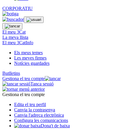
CORPORATIU
El meu 3Cat
La meva llista
El meu 3CatInfo
Els meus temes
Les meves firmes
Notícies guardades
Butlletins
Gestiona el teu compte
Tanca sessió
Gestiona el teu compte
Edita el teu perfil
Canvia la contrasenya
Canvia l'adreça electrònica
Configura les comunicacions
Dona't de baixa