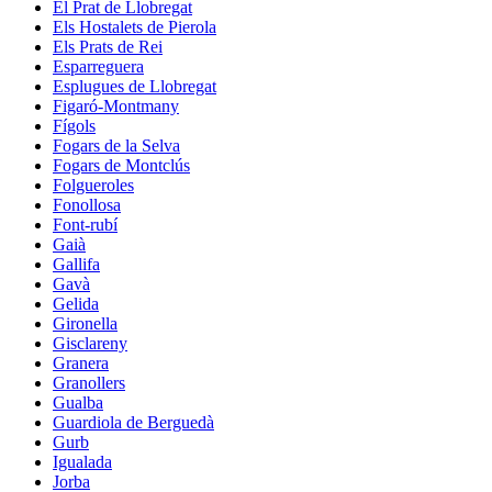
El Prat de Llobregat
Els Hostalets de Pierola
Els Prats de Rei
Esparreguera
Esplugues de Llobregat
Figaró-Montmany
Fígols
Fogars de la Selva
Fogars de Montclús
Folgueroles
Fonollosa
Font-rubí
Gaià
Gallifa
Gavà
Gelida
Gironella
Gisclareny
Granera
Granollers
Gualba
Guardiola de Berguedà
Gurb
Igualada
Jorba