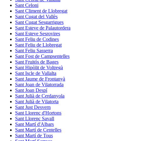
Sant Celoni
Sant Climent de Llobregat
Sant Cugat del Vallès
Sant Cugat Sesgarrigues
Sant Esteve de Palautordera
Sant Esteve Sesrovires
Sant Feliu de Codines
Sant Feliu de Llobregat
Sant Feliu Sasserra
Sant Fost de Campsentelles
Sant Fruitós de Bages
Sant Hipòlit de Voltregà
Sant Iscle de Vallalta
Sant Jaume de Frontanyà
Sant Joan de Vilatorrada
Sant Joan Despí
Sant Julià de Cerdanyola
Sant Julià de Vilatorta
Sant Just Desvern
Sant Llorenç d'Hortons
Sant Llorenç Savall
Sant Martí d'Albars
Sant Martí de Centelles
Sant Martí de Tous