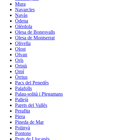
Mura
Navarcles
Navàs
Òdena
Olèrdola
Olesa de Bonesvalls
Olesa de Montserrat
Olivella
Olost
Olvan
Orís
Oristà
Orpí
Òrrius
Pacs del Penedès
Palafolls
Palau-solità i Plegamans
Pallejà
Parets del Vallès
Perafita
Piera
Pineda de Mar
Polinyà
Pontons
Prats de Lluçanès