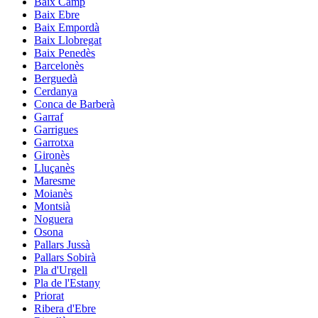
Baix Camp
Baix Ebre
Baix Empordà
Baix Llobregat
Baix Penedès
Barcelonès
Berguedà
Cerdanya
Conca de Barberà
Garraf
Garrigues
Garrotxa
Gironès
Lluçanès
Maresme
Moianès
Montsià
Noguera
Osona
Pallars Jussà
Pallars Sobirà
Pla d'Urgell
Pla de l'Estany
Priorat
Ribera d'Ebre