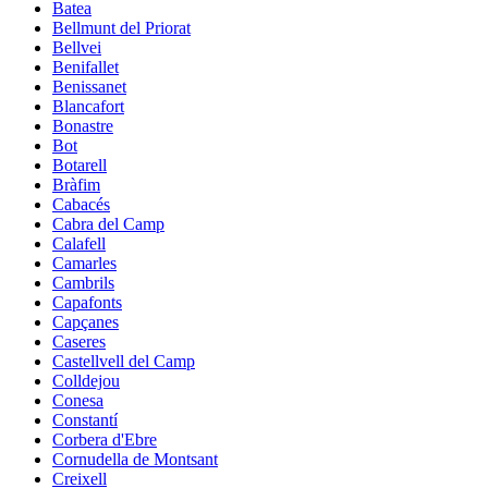
Batea
Bellmunt del Priorat
Bellvei
Benifallet
Benissanet
Blancafort
Bonastre
Bot
Botarell
Bràfim
Cabacés
Cabra del Camp
Calafell
Camarles
Cambrils
Capafonts
Capçanes
Caseres
Castellvell del Camp
Colldejou
Conesa
Constantí
Corbera d'Ebre
Cornudella de Montsant
Creixell