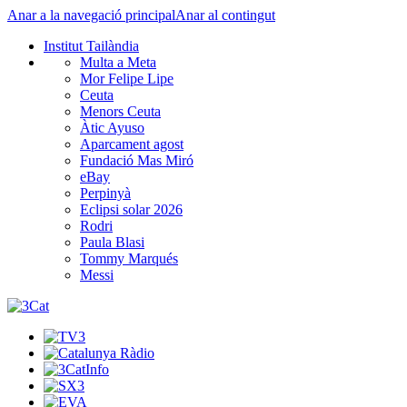
Anar a la navegació principal
Anar al contingut
Institut Tailàndia
Multa a Meta
Mor Felipe Lipe
Ceuta
Menors Ceuta
Àtic Ayuso
Aparcament agost
Fundació Mas Miró
eBay
Perpinyà
Eclipsi solar 2026
Rodri
Paula Blasi
Tommy Marqués
Messi