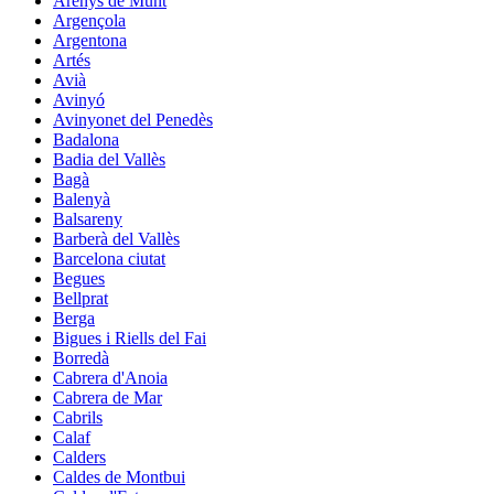
Arenys de Munt
Argençola
Argentona
Artés
Avià
Avinyó
Avinyonet del Penedès
Badalona
Badia del Vallès
Bagà
Balenyà
Balsareny
Barberà del Vallès
Barcelona ciutat
Begues
Bellprat
Berga
Bigues i Riells del Fai
Borredà
Cabrera d'Anoia
Cabrera de Mar
Cabrils
Calaf
Calders
Caldes de Montbui