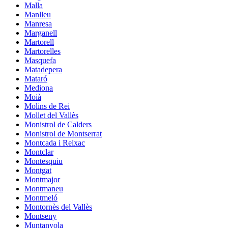
Malla
Manlleu
Manresa
Marganell
Martorell
Martorelles
Masquefa
Matadepera
Mataró
Mediona
Moià
Molins de Rei
Mollet del Vallès
Monistrol de Calders
Monistrol de Montserrat
Montcada i Reixac
Montclar
Montesquiu
Montgat
Montmajor
Montmaneu
Montmeló
Montornès del Vallès
Montseny
Muntanyola