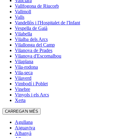
Vallclara
Vallfogona de Riucorb
Vallmoll
Valls
Vandellòs i l'Hospitalet de l'Infant
Vespella de Gaià
Vilabella
Vilalba dels Arcs
Vilallonga del Camp
Vilanova de Prades
Vilanova d'Escornalbou
Vilaplana
Vila-rodona
Vila-seca
Vilaverd
Vimbodí i Poblet
Vinebre
Vinyols i els Arcs
Xerta
CARREGA'N MÉS
Agullana
Aiguaviva
Albanyà