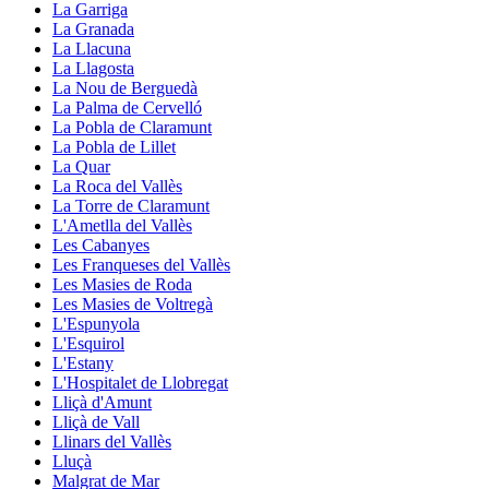
La Garriga
La Granada
La Llacuna
La Llagosta
La Nou de Berguedà
La Palma de Cervelló
La Pobla de Claramunt
La Pobla de Lillet
La Quar
La Roca del Vallès
La Torre de Claramunt
L'Ametlla del Vallès
Les Cabanyes
Les Franqueses del Vallès
Les Masies de Roda
Les Masies de Voltregà
L'Espunyola
L'Esquirol
L'Estany
L'Hospitalet de Llobregat
Lliçà d'Amunt
Lliçà de Vall
Llinars del Vallès
Lluçà
Malgrat de Mar