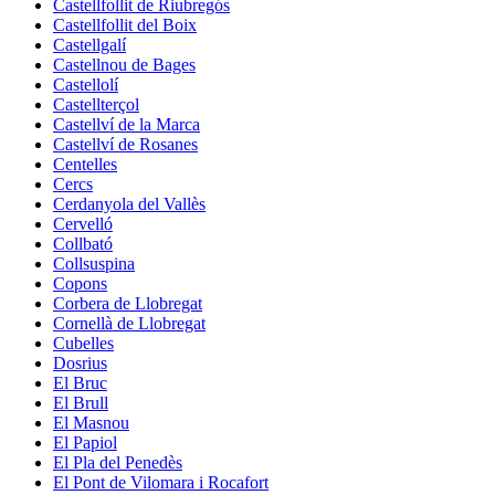
Castellfollit de Riubregós
Castellfollit del Boix
Castellgalí
Castellnou de Bages
Castellolí
Castellterçol
Castellví de la Marca
Castellví de Rosanes
Centelles
Cercs
Cerdanyola del Vallès
Cervelló
Collbató
Collsuspina
Copons
Corbera de Llobregat
Cornellà de Llobregat
Cubelles
Dosrius
El Bruc
El Brull
El Masnou
El Papiol
El Pla del Penedès
El Pont de Vilomara i Rocafort