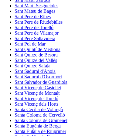
Sant Martí Sarroca
Sant Martí Sesgueioles
Sant Mateu de Bages
Sant Pere de Ribes
Sant Pere de Riudebitlles
Sant Pere de Torelló
Sant Pere de Vilamajor
Sant Pere Sallavinera
Sant Pol de Mar
Sant Quintí de Mediona
Sant Quirze de Besora
Sant Quirze del Vallès
Sant Quirze Safaja
Sant Sadurní d'Anoia
Sant Sadurní d'Osormort
Sant Salvador de Guardiola
Sant Vicenç de Castellet
Sant Vicenç de Montalt
Sant Vicenç de Torelló
Sant Vicenç dels Horts
Santa Cecília de Voltregà
Santa Coloma de Cervelló
Santa Coloma de Gramenet
Santa Eugènia de Berga
Santa Eulàlia de Riuprimer