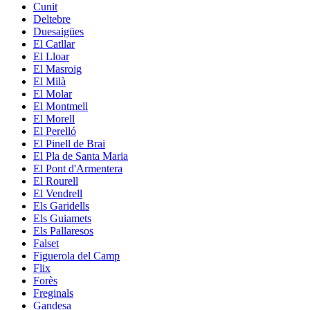
Cunit
Deltebre
Duesaigües
El Catllar
El Lloar
El Masroig
El Milà
El Molar
El Montmell
El Morell
El Perelló
El Pinell de Brai
El Pla de Santa Maria
El Pont d'Armentera
El Rourell
El Vendrell
Els Garidells
Els Guiamets
Els Pallaresos
Falset
Figuerola del Camp
Flix
Forès
Freginals
Gandesa