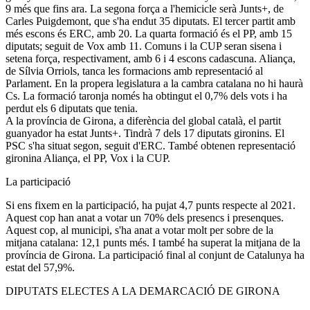
9 més que fins ara. La segona força a l'hemicicle serà Junts+, de
Carles Puigdemont, que s'ha endut 35 diputats. El tercer partit amb
més escons és ERC, amb 20. La quarta formació és el PP, amb 15
diputats; seguit de Vox amb 11. Comuns i la CUP seran sisena i
setena força, respectivament, amb 6 i 4 escons cadascuna. Aliança,
de Sílvia Orriols, tanca les formacions amb representació al
Parlament. En la propera legislatura a la cambra catalana no hi haurà
Cs. La formació taronja només ha obtingut el 0,7% dels vots i ha
perdut els 6 diputats que tenia.
A la província de Girona, a diferència del global català, el partit
guanyador ha estat Junts+. Tindrà 7 dels 17 diputats gironins. El
PSC s'ha situat segon, seguit d'ERC. També obtenen representació
gironina Aliança, el PP, Vox i la CUP.
La participació
Si ens fixem en la participació, ha pujat 4,7 punts respecte al 2021.
Aquest cop han anat a votar un 70% dels presencs i presenques.
Aquest cop, al municipi, s'ha anat a votar molt per sobre de la
mitjana catalana: 12,1 punts més. I també ha superat la mitjana de la
província de Girona. La participació final al conjunt de Catalunya ha
estat del 57,9%.
DIPUTATS ELECTES A LA DEMARCACIÓ DE GIRONA