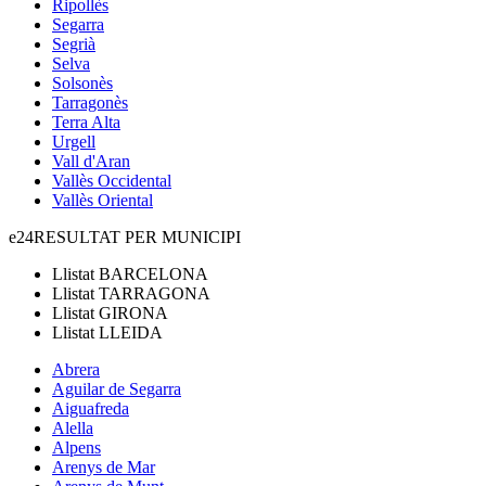
Ripollès
Segarra
Segrià
Selva
Solsonès
Tarragonès
Terra Alta
Urgell
Vall d'Aran
Vallès Occidental
Vallès Oriental
e24
RESULTAT PER MUNICIPI
Llistat
BARCELONA
Llistat
TARRAGONA
Llistat
GIRONA
Llistat
LLEIDA
Abrera
Aguilar de Segarra
Aiguafreda
Alella
Alpens
Arenys de Mar