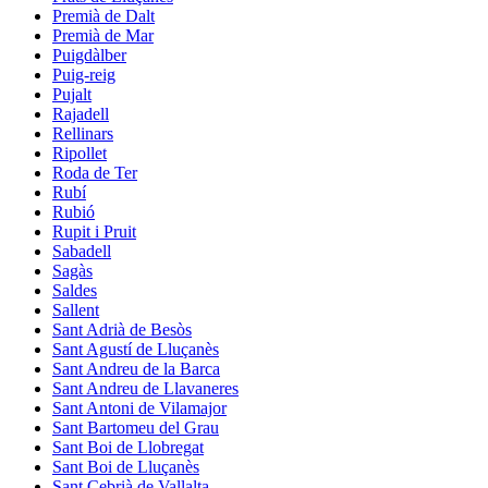
Premià de Dalt
Premià de Mar
Puigdàlber
Puig-reig
Pujalt
Rajadell
Rellinars
Ripollet
Roda de Ter
Rubí
Rubió
Rupit i Pruit
Sabadell
Sagàs
Saldes
Sallent
Sant Adrià de Besòs
Sant Agustí de Lluçanès
Sant Andreu de la Barca
Sant Andreu de Llavaneres
Sant Antoni de Vilamajor
Sant Bartomeu del Grau
Sant Boi de Llobregat
Sant Boi de Lluçanès
Sant Cebrià de Vallalta