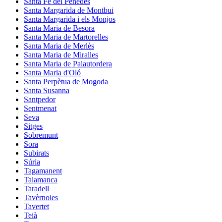
Santa Fe del Penedès
Santa Margarida de Montbui
Santa Margarida i els Monjos
Santa Maria de Besora
Santa Maria de Martorelles
Santa Maria de Merlès
Santa Maria de Miralles
Santa Maria de Palautordera
Santa Maria d'Oló
Santa Perpètua de Mogoda
Santa Susanna
Santpedor
Sentmenat
Seva
Sitges
Sobremunt
Sora
Subirats
Súria
Tagamanent
Talamanca
Taradell
Tavèrnoles
Tavertet
Teià