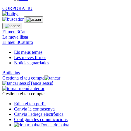
CORPORATIU
El meu 3Cat
La meva llista
El meu 3CatInfo
Els meus temes
Les meves firmes
Notícies guardades
Butlletins
Gestiona el teu compte
Tanca sessió
Gestiona el teu compte
Edita el teu perfil
Canvia la contrasenya
Canvia l'adreça electrònica
Configura les comunicacions
Dona't de baixa