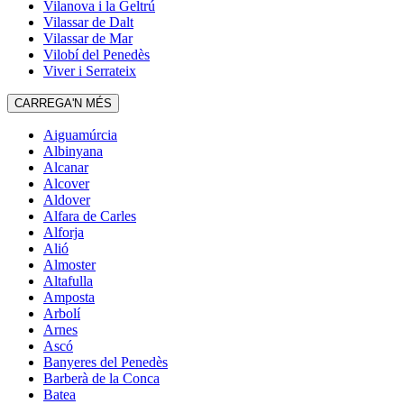
Vilanova i la Geltrú
Vilassar de Dalt
Vilassar de Mar
Vilobí del Penedès
Viver i Serrateix
CARREGA'N MÉS
Aiguamúrcia
Albinyana
Alcanar
Alcover
Aldover
Alfara de Carles
Alforja
Alió
Almoster
Altafulla
Amposta
Arbolí
Arnes
Ascó
Banyeres del Penedès
Barberà de la Conca
Batea