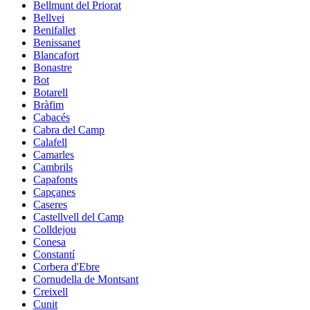
Bellmunt del Priorat
Bellvei
Benifallet
Benissanet
Blancafort
Bonastre
Bot
Botarell
Bràfim
Cabacés
Cabra del Camp
Calafell
Camarles
Cambrils
Capafonts
Capçanes
Caseres
Castellvell del Camp
Colldejou
Conesa
Constantí
Corbera d'Ebre
Cornudella de Montsant
Creixell
Cunit