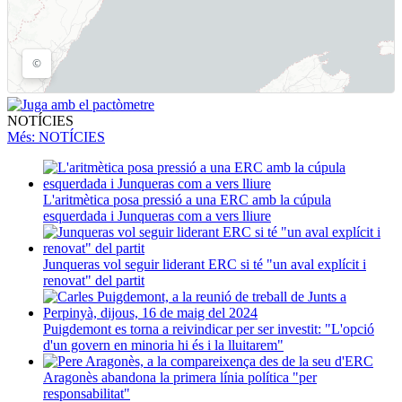
NOTÍCIES
Més
: NOTÍCIES
L'aritmètica posa pressió a una ERC amb la cúpula
esquerdada i Junqueras com a vers lliure
Junqueras vol seguir liderant ERC si té "un aval explícit i
renovat" del partit
Puigdemont es torna a reivindicar per ser investit: "L'opció
d'un govern en minoria hi és i la lluitarem"
Aragonès abandona la primera línia política "per
responsabilitat"