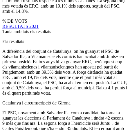
ha millorat resultats respecte a les últimes catalanes. La segona força
més votada és ERC, amb un 19,1% dels suports, seguit del PSC,
amb el 14,8%.
% DE VOTS
RESULTATS 2021
Taula amb tots els resultats
Els resultats
A diferència del conjunt de Catalunya, on ha guanyat el PSC de
Salvador Illa, a Vilamaniscle els comicis han acabat amb Junts+ en
primera posició. Fa tres anys hi va guanyar ERC, però aquest cop
els vilamanisclencs i vilamanisclenques han apostat pel partit de
Puigdemont, amb un 39,3% dels vots. A força distància ha quedat
ERC, amb el 19,1% dels vots, mentre que el partit més votat al
conjunt de Catalunya, el PSC, ha acabat en tercera posició. La CUP,
amb el 9,5% dels vots, ha perdut força al municipi. Baixa 4,1 punts i
és el quart partit més votat.
Catalunya i circumscripció de Girona
El PSC, novament amb Salvador Illa com a candidat, ha tornat a
guanyar les eleccions al Parlament de Catalunya i tindrà 42 escons,
9 més que fins ara. La segona força a l'hemicicle serà Junts+, de
Carles Puigdemont, que s'ha endut 35 diputats. El tercer partit amb