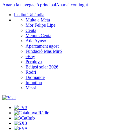
Anar a la navegació principal
Anar al contingut
Institut Tailàndia
Multa a Meta
Mor Felipe Lipe
Ceuta
Menors Ceuta
Àtic Ayuso
Aparcament agost
Fundació Mas Miró
eBay
Perpinyà
Eclipsi solar 2026
Rodri
Diomande
Infantino
Messi