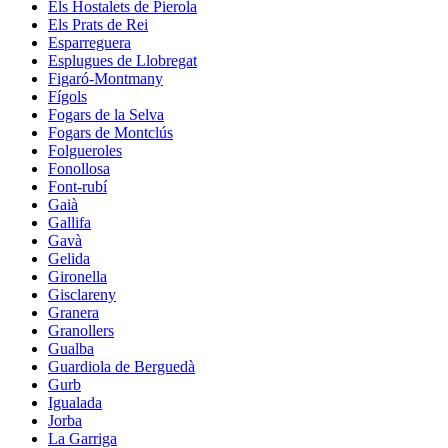
Els Hostalets de Pierola
Els Prats de Rei
Esparreguera
Esplugues de Llobregat
Figaró-Montmany
Fígols
Fogars de la Selva
Fogars de Montclús
Folgueroles
Fonollosa
Font-rubí
Gaià
Gallifa
Gavà
Gelida
Gironella
Gisclareny
Granera
Granollers
Gualba
Guardiola de Berguedà
Gurb
Igualada
Jorba
La Garriga