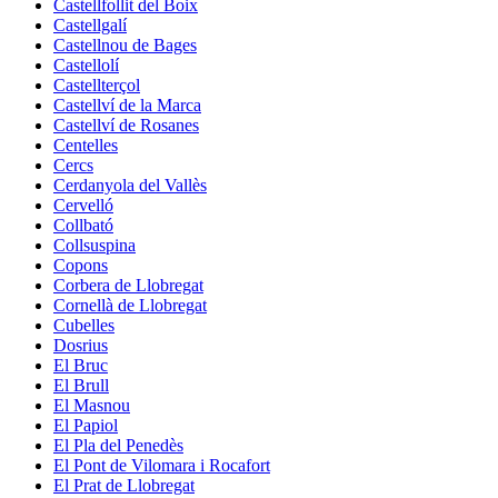
Castellfollit del Boix
Castellgalí
Castellnou de Bages
Castellolí
Castellterçol
Castellví de la Marca
Castellví de Rosanes
Centelles
Cercs
Cerdanyola del Vallès
Cervelló
Collbató
Collsuspina
Copons
Corbera de Llobregat
Cornellà de Llobregat
Cubelles
Dosrius
El Bruc
El Brull
El Masnou
El Papiol
El Pla del Penedès
El Pont de Vilomara i Rocafort
El Prat de Llobregat