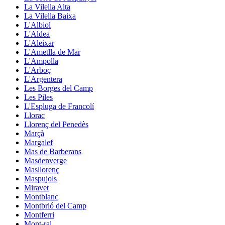
La Vilella Alta
La Vilella Baixa
L'Albiol
L'Aldea
L'Aleixar
L'Ametlla de Mar
L'Ampolla
L'Arboç
L'Argentera
Les Borges del Camp
Les Piles
L'Espluga de Francolí
Llorac
Llorenç del Penedès
Marçà
Margalef
Mas de Barberans
Masdenverge
Masllorenç
Maspujols
Miravet
Montblanc
Montbrió del Camp
Montferri
Mont-ral