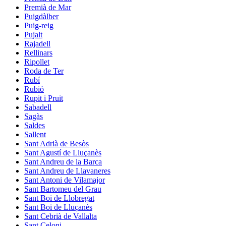
Premià de Mar
Puigdàlber
Puig-reig
Pujalt
Rajadell
Rellinars
Ripollet
Roda de Ter
Rubí
Rubió
Rupit i Pruit
Sabadell
Sagàs
Saldes
Sallent
Sant Adrià de Besòs
Sant Agustí de Lluçanès
Sant Andreu de la Barca
Sant Andreu de Llavaneres
Sant Antoni de Vilamajor
Sant Bartomeu del Grau
Sant Boi de Llobregat
Sant Boi de Lluçanès
Sant Cebrià de Vallalta
Sant Celoni