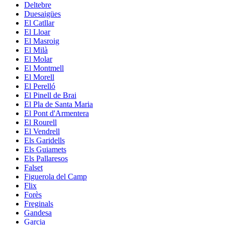
Deltebre
Duesaigües
El Catllar
El Lloar
El Masroig
El Milà
El Molar
El Montmell
El Morell
El Perelló
El Pinell de Brai
El Pla de Santa Maria
El Pont d'Armentera
El Rourell
El Vendrell
Els Garidells
Els Guiamets
Els Pallaresos
Falset
Figuerola del Camp
Flix
Forès
Freginals
Gandesa
Garcia