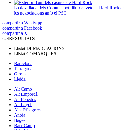
La davallada dels Comuns pot diluir el veto al Hard Rock en
les negociacions amb el PSC
compartir a Whatsapp
compartir a Facebook
compartir a X
e24
RESULTATS
Llistat
DEMARCACIONS
Llistat
COMARQUES
Barcelona
Tarragona
Girona
Lleida
Alt Camp
Alt Empordà
Alt Penedès
Alt Urgell
Alta Ribagorça
Anoia
Bages
Baix Camp