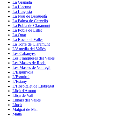
La Granada
La Llacuna
La Llagosta
La Nou de Berguedà
La Palma de Cervelló
La Pobla de Claramunt
La Pobla de Lillet
La Quar
La Roca del Vallès
La Torre de Claramunt
L'Ametlla del Vallès
Les Cabanyes
Les Franqueses del Vallès
Les Masies de Roda
Les Masies de Voltregà
L'Espunyola
L'Esquirol
L'Estany
L'Hospitalet de Llobregat
Lliçà d'Amunt
Lliçà de Vall
Llinars del Vallès
Lluçà
Malgrat de Mar
Malla