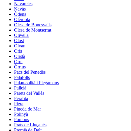
Navarcles
Navàs
Òdena
Olèrdola
Olesa de Bonesvalls
Olesa de Montserrat
Olivella
Olost
Olvan
Orís
Oristà
Orpí
Òrrius
Pacs del Penedès
Palafolls
Palau-solità i Plegamans
Pallejà
Parets del Vallès
Perafita
Piera
Pineda de Mar
Polinyà
Pontons
Prats de Lluçanès
Premià de Dalt