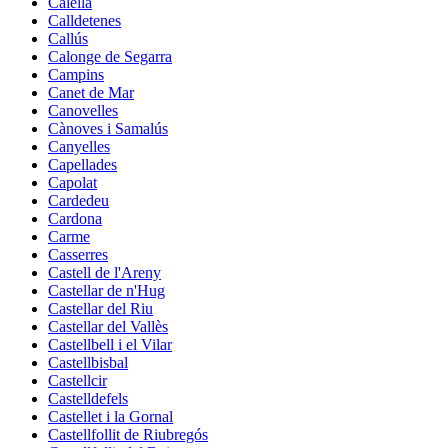
Calella
Calldetenes
Callús
Calonge de Segarra
Campins
Canet de Mar
Canovelles
Cànoves i Samalús
Canyelles
Capellades
Capolat
Cardedeu
Cardona
Carme
Casserres
Castell de l'Areny
Castellar de n'Hug
Castellar del Riu
Castellar del Vallès
Castellbell i el Vilar
Castellbisbal
Castellcir
Castelldefels
Castellet i la Gornal
Castellfollit de Riubregós