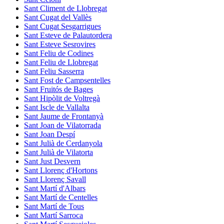
Sant Climent de Llobregat
Sant Cugat del Vallès
Sant Cugat Sesgarrigues
Sant Esteve de Palautordera
Sant Esteve Sesrovires
Sant Feliu de Codines
Sant Feliu de Llobregat
Sant Feliu Sasserra
Sant Fost de Campsentelles
Sant Fruitós de Bages
Sant Hipòlit de Voltregà
Sant Iscle de Vallalta
Sant Jaume de Frontanyà
Sant Joan de Vilatorrada
Sant Joan Despí
Sant Julià de Cerdanyola
Sant Julià de Vilatorta
Sant Just Desvern
Sant Llorenç d'Hortons
Sant Llorenç Savall
Sant Martí d'Albars
Sant Martí de Centelles
Sant Martí de Tous
Sant Martí Sarroca