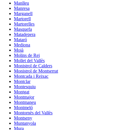
Manlleu
Manresa
Marganell
Martorell
Martorelles
Masquefa
Matadepera
Mataró
Mediona
Moià
Molins de Rei
Mollet del Vallès
Monistrol de Calders
Monistrol de Montserrat
Montcada i Reixac
Montclar
Montesquiu
Montgat
Montmajor
Montmaneu
Montmeló
Montornès del Vallès
Montseny
Muntanyola
Mura