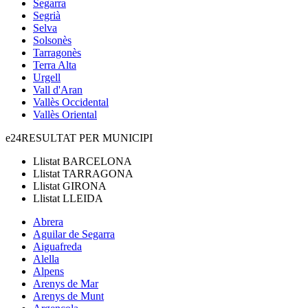
Segarra
Segrià
Selva
Solsonès
Tarragonès
Terra Alta
Urgell
Vall d'Aran
Vallès Occidental
Vallès Oriental
e24
RESULTAT PER MUNICIPI
Llistat
BARCELONA
Llistat
TARRAGONA
Llistat
GIRONA
Llistat
LLEIDA
Abrera
Aguilar de Segarra
Aiguafreda
Alella
Alpens
Arenys de Mar
Arenys de Munt