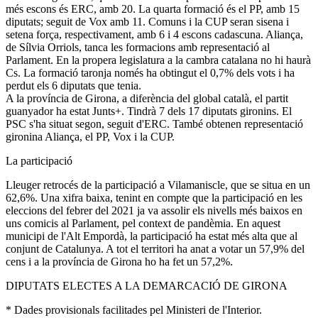
més escons és ERC, amb 20. La quarta formació és el PP, amb 15
diputats; seguit de Vox amb 11. Comuns i la CUP seran sisena i
setena força, respectivament, amb 6 i 4 escons cadascuna. Aliança,
de Sílvia Orriols, tanca les formacions amb representació al
Parlament. En la propera legislatura a la cambra catalana no hi haurà
Cs. La formació taronja només ha obtingut el 0,7% dels vots i ha
perdut els 6 diputats que tenia.
A la província de Girona, a diferència del global català, el partit
guanyador ha estat Junts+. Tindrà 7 dels 17 diputats gironins. El
PSC s'ha situat segon, seguit d'ERC. També obtenen representació
gironina Aliança, el PP, Vox i la CUP.
La participació
Lleuger retrocés de la participació a Vilamaniscle, que se situa en un
62,6%. Una xifra baixa, tenint en compte que la participació en les
eleccions del febrer del 2021 ja va assolir els nivells més baixos en
uns comicis al Parlament, pel context de pandèmia. En aquest
municipi de l'Alt Empordà, la participació ha estat més alta que al
conjunt de Catalunya. A tot el territori ha anat a votar un 57,9% del
cens i a la província de Girona ho ha fet un 57,2%.
DIPUTATS ELECTES A LA DEMARCACIÓ DE GIRONA
* Dades provisionals facilitades pel Ministeri de l'Interior.