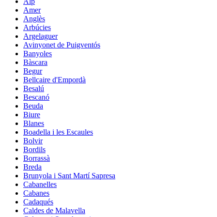
Alp
Amer
Anglès
Arbúcies
Argelaguer
Avinyonet de Puigventós
Banyoles
Bàscara
Begur
Bellcaire d'Empordà
Besalú
Bescanó
Beuda
Biure
Blanes
Boadella i les Escaules
Bolvir
Bordils
Borrassà
Breda
Brunyola i Sant Martí Sapresa
Cabanelles
Cabanes
Cadaqués
Caldes de Malavella