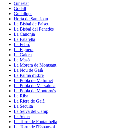
Ginestar
Godall
Gratallops
Horta de Sant Joan
La Bisbal de Falset
La Bisbal del Penedès
La Canonja
La Fatarella
La Febró
La Figuera
La Galera
La Masó
La Morera de Montsant
La Nou de Gaià
La Palma d'Ebre
La Pobla de Mafumet
La Pobla de Massaluca
La Pobla de Montornès
La Riba
La Riera de Gaià
La Secuita
La Selva del Camp
La Sénia
La Torre de Fontaubella
La Torre de l'Espanyol