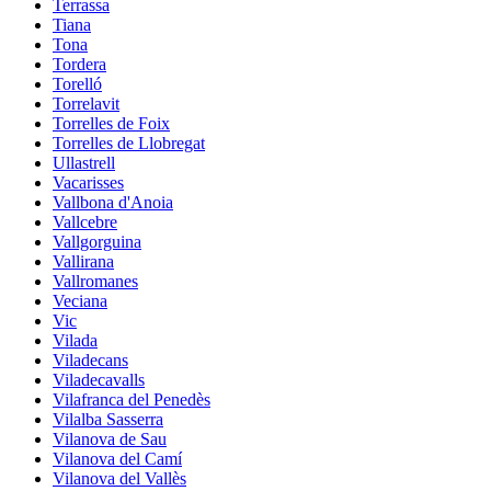
Terrassa
Tiana
Tona
Tordera
Torelló
Torrelavit
Torrelles de Foix
Torrelles de Llobregat
Ullastrell
Vacarisses
Vallbona d'Anoia
Vallcebre
Vallgorguina
Vallirana
Vallromanes
Veciana
Vic
Vilada
Viladecans
Viladecavalls
Vilafranca del Penedès
Vilalba Sasserra
Vilanova de Sau
Vilanova del Camí
Vilanova del Vallès