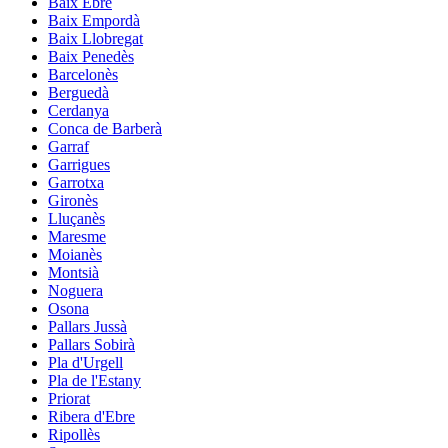
Baix Ebre
Baix Empordà
Baix Llobregat
Baix Penedès
Barcelonès
Berguedà
Cerdanya
Conca de Barberà
Garraf
Garrigues
Garrotxa
Gironès
Lluçanès
Maresme
Moianès
Montsià
Noguera
Osona
Pallars Jussà
Pallars Sobirà
Pla d'Urgell
Pla de l'Estany
Priorat
Ribera d'Ebre
Ripollès