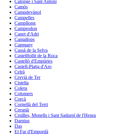
Calonge i Sant Antoni
Camós
Campdevànol
Campelles
Campllong
Camprodon
Canet d'Adri
Cantallops
Capmany
Cassà de la Selva
Castellfollit de la Roca
Castelló d'Empúries
Castell-Platja d'Aro
Celrà
Cervià de Ter
Cistella
Colera
Colomers
Corçà
Cornellà del Terri
Crespià
Cruïlles, Monells i Sant Sadurní de l'Heura
Darnius
Das
El Far d'Empordà