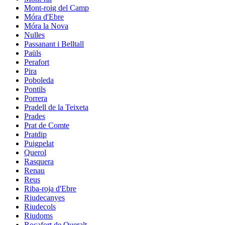
Mont-roig del Camp
Móra d'Ebre
Móra la Nova
Nulles
Passanant i Belltall
Paüls
Perafort
Pira
Poboleda
Pontils
Porrera
Pradell de la Teixeta
Prades
Prat de Comte
Pratdip
Puigpelat
Querol
Rasquera
Renau
Reus
Riba-roja d'Ebre
Riudecanyes
Riudecols
Riudoms
Rocafort de Queralt