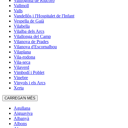
Vallfogona de Riucorb
Vallmoll
Valls
Vandellòs i l'Hospitalet de l'Infant
Vespella de Gaià
Vilabella
Vilalba dels Arcs
Vilallonga del Camp
Vilanova de Prades
Vilanova d'Escornalbou
Vilaplana
Vila-rodona
Vila-seca
Vilaverd
Vimbodí i Poblet
Vinebre
Vinyols i els Arcs
Xerta
CARREGA'N MÉS
Agullana
Aiguaviva
Albanyà
Albons