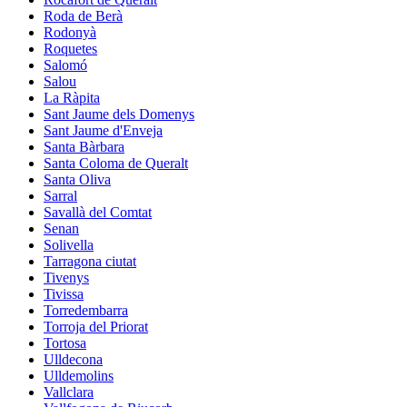
Roda de Berà
Rodonyà
Roquetes
Salomó
Salou
La Ràpita
Sant Jaume dels Domenys
Sant Jaume d'Enveja
Santa Bàrbara
Santa Coloma de Queralt
Santa Oliva
Sarral
Savallà del Comtat
Senan
Solivella
Tarragona ciutat
Tivenys
Tivissa
Torredembarra
Torroja del Priorat
Tortosa
Ulldecona
Ulldemolins
Vallclara