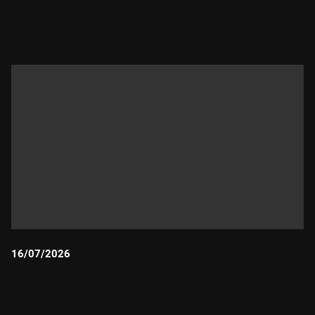
fent-ne un rànquing de les pitjors i Carles Porta intentarà
Durada:
posar llum al fosc futur de la llengua catalana. #APM3CAT
16/07/2026
Durada: