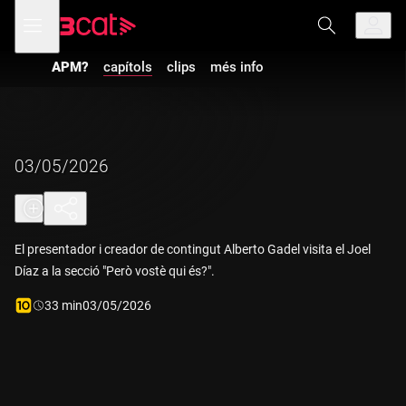
Anar
Anar
Obre
menú
a
al
de
la
contingut
navegació
navegació
APM?
capítols
clips
més info
principal
03/05/2026
El presentador i creador de contingut Alberto Gadel visita el Joel
Díaz a la secció "Però vostè qui és?".
Durada:
33 min
03/05/2026