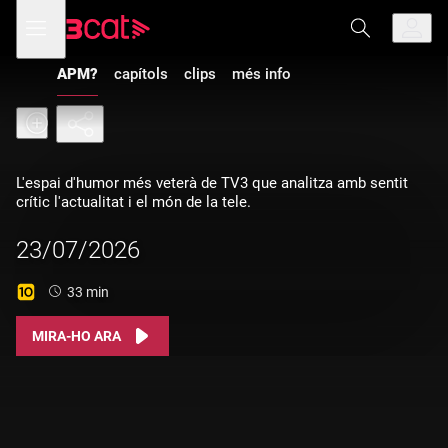
Anar
Anar
Obre
menú
a
al
de
la
contingut
navegació
navegació
APM?
capítols
clips
més info
principal
L'espai d'humor més veterà de TV3 que analitza amb sentit
crític l'actualitat i el món de la tele.
23/07/2026
Durada:
33 min
MIRA-HO ARA