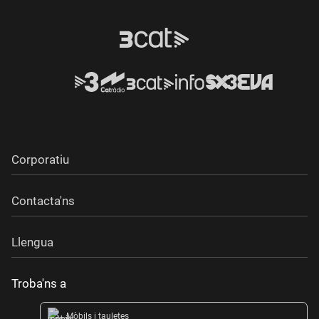
Corporatiu
Contacta'ns
Llengua
Troba'ns a
Mòbils i tauletes