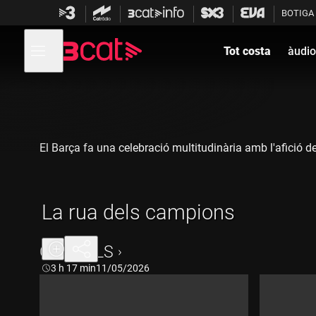
Anar
Anar
BOTIGA
a
al
la
contingut
Obre
navegació
menú
Tot costa
àudio
de
principal
navegació
El Barça fa una celebració multitudinària amb l'afició d
La rua dels campions
CAPÍTOLS
Durada:
3 h 17 min
11/05/2026