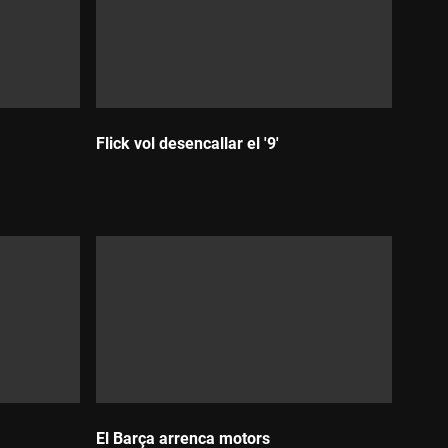
Flick vol desencallar el '9'
Durada:
El Barça arrenca motors