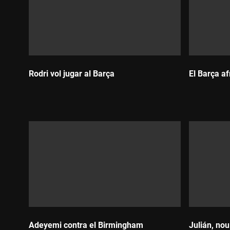
Rodri vol jugar al Barça
El Barça af
Durada:
Durada:
Adeyemi contra el Birmingham
Julián, nou