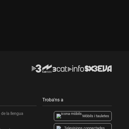
Durada:
Troba'ns a
de la llengua
Mòbils i tauletes
Televisions connectades