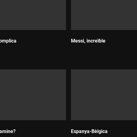
complica
Messi, increïble
Durada:
Lamine?
Espanya-Bèlgica