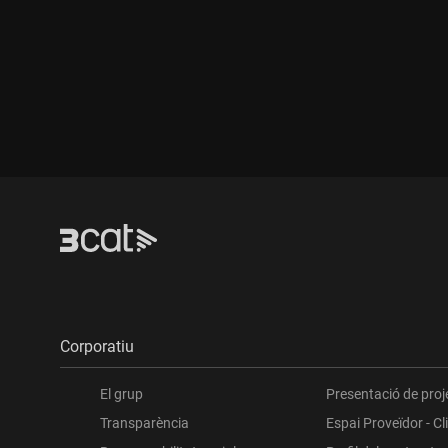
Durada:
Durada:
Corporatiu
El grup
Presentació de proj
Transparència
Espai Proveïdor - Cl