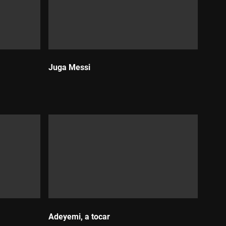
Juga Messi
Durada:
Adeyemi, a tocar