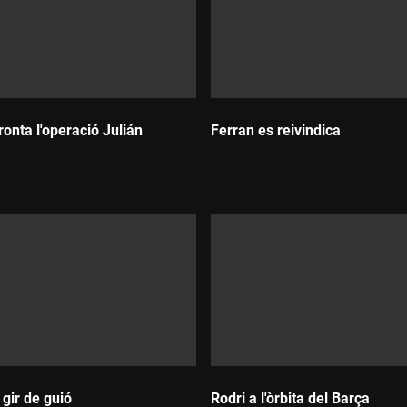
ronta l'operació Julián
Ferran es reivindica
Durada:
 gir de guió
Rodri a l'òrbita del Barça