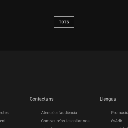
Durada:
TOTS
Contacta'ns
Llengua
ectes
Atenció a l'audiència
Promoció 
ient
Com veure'ns i escoltar-nos
ésAdir