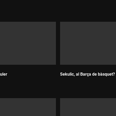
Durada:
uler
Sekulic, al Barça de bàsquet?
Durada: