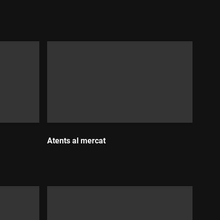
Durada:
Atents al mercat
Durada: