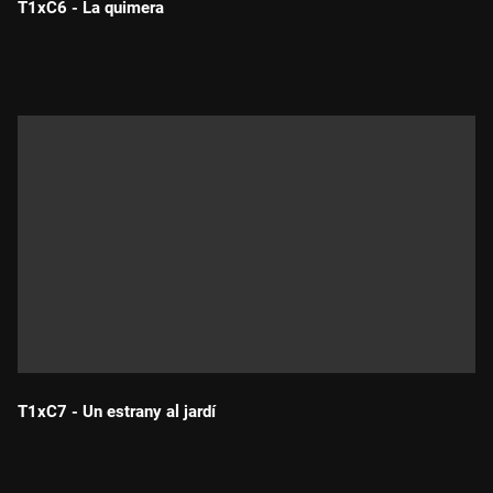
T1xC6 - La quimera
Durada:
T1xC7 - Un estrany al jardí
Durada: