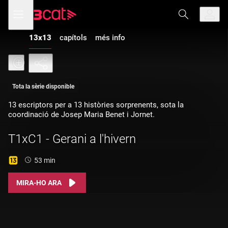
Anar
Anar
Obre
menú
a
al
de
la
contingut
navegació
navegació
13x13
capítols
més info
principal
Tota la sèrie disponible
13 escriptors per a 13 històries sorprenents, sota la
coordinació de Josep Maria Benet i Jornet.
T1xC1 - Gerani a l'hivern
Durada:
53 min
MIRA-HO ARA