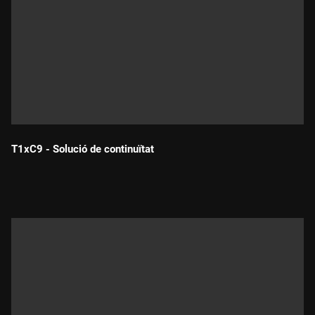
T1xC9 - Solució de continuïtat
Durada: