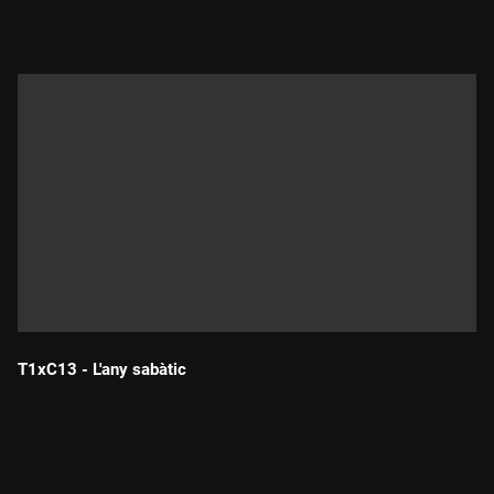
T1xC13 - L'any sabàtic
Durada: