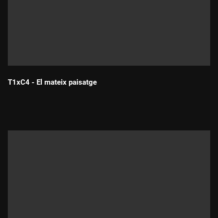
T1xC4 - El mateix paisatge
Durada: