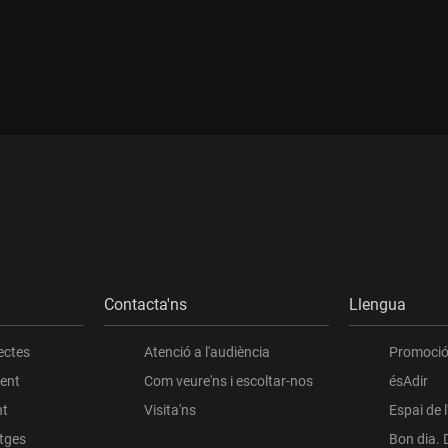
Contacta'ns
Llengua
ectes
Atenció a l'audiència
Promoció 
ient
Com veure'ns i escoltar-nos
ésAdir
nt
Visita'ns
Espai de 
atges
Bon dia. 