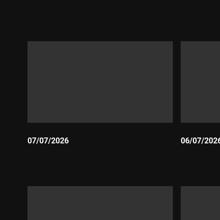
Durada:
Durada:
07/07/2026
06/07/202
Durada:
Durada: