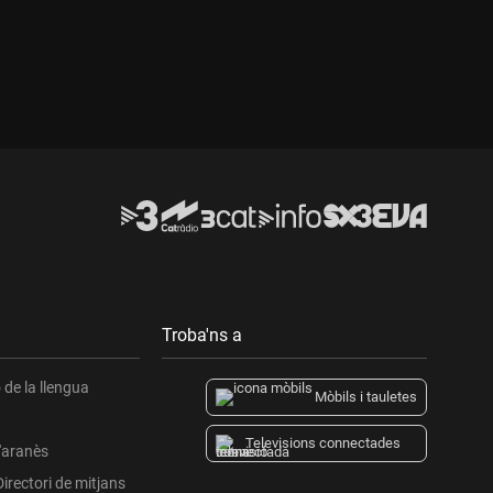
Troba'ns a
de la llengua
Mòbils i tauletes
Televisions connectades
l'aranès
Directori de mitjans