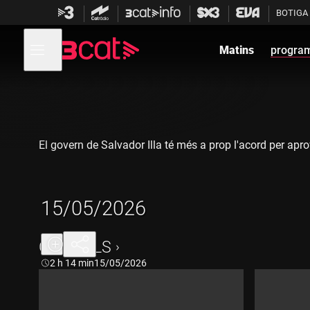
Anar
Anar
BOTIGA
a
al
la
contingut
Obre
navegació
menú
Matins
progra
de
principal
navegació
El govern de Salvador Illa té més a prop l'acord per apr
15/05/2026
CAPÍTOLS
Durada:
2 h 14 min
15/05/2026