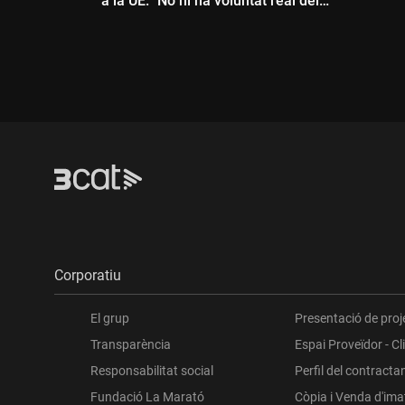
a la UE: "No hi ha voluntat real del
govern espanyol"
Durada:
Corporatiu
El grup
Presentació de proj
Transparència
Espai Proveïdor - Cl
Responsabilitat social
Perfil del contracta
Fundació La Marató
Còpia i Venda d'im